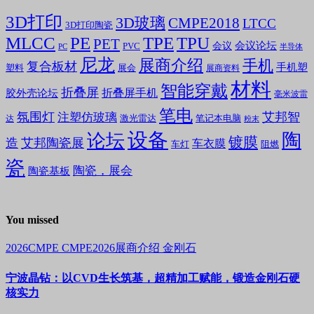
3D打印
3D玻璃
CMPE2018
LTCC
3D打印陶瓷
MLCC
PE
TPE
TPU
PET
会议论坛
会议
PVC
PC
半导体
尼龙
展商介绍
手机
复合板材
手机塑
塑料
展会
展商资料
材料
智能穿戴
折叠屏
折叠屏手机
胶外壳论坛
毫米波雷
笔电
氛围灯
艾邦智
注塑仿玻璃
笔记本电脑
激光雷达
达
粉末
设备
陶
论坛
镀膜
造
艾邦陶瓷展
车衣膜
车灯
阻燃
瓷
陶瓷，展会
陶瓷基板
You missed
2026CMPE
CMPE2026展商介绍
金刚石
宁波晶钻：以CVD生长筑基，超精加工赋能，锻造金刚石硬
核实力