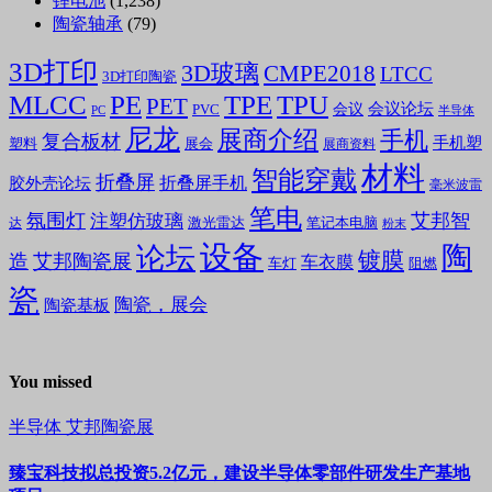
锂电池
(1,238)
陶瓷轴承
(79)
3D打印
3D玻璃
CMPE2018
LTCC
3D打印陶瓷
MLCC
PE
TPE
TPU
PET
会议论坛
会议
PVC
PC
半导体
尼龙
展商介绍
手机
复合板材
手机塑
塑料
展会
展商资料
材料
智能穿戴
折叠屏
折叠屏手机
胶外壳论坛
毫米波雷
笔电
氛围灯
艾邦智
注塑仿玻璃
笔记本电脑
激光雷达
达
粉末
设备
陶
论坛
镀膜
造
艾邦陶瓷展
车衣膜
车灯
阻燃
瓷
陶瓷，展会
陶瓷基板
You missed
半导体
艾邦陶瓷展
臻宝科技拟总投资5.2亿元，建设半导体零部件研发生产基地