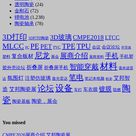
透明陶瓷
(24)
金刚石
(72)
锂电池
(1,238)
陶瓷轴承
(78)
3D打印
3D玻璃
CMPE2018
LTCC
3D打印陶瓷
MLCC
PE
TPE
TPU
PET
会议论坛
会议
PVC
PC
半导体
尼龙
展商介绍
手机
复合板材
手机塑
塑料
展会
展商资料
材料
智能穿戴
折叠屏
折叠屏手机
胶外壳论坛
毫米波雷
笔电
氛围灯
艾邦智
注塑仿玻璃
笔记本电脑
激光雷达
达
粉末
设备
陶
论坛
镀膜
造
艾邦陶瓷展
车衣膜
车灯
阻燃
瓷
陶瓷，展会
陶瓷基板
You missed
CMPE2026展商介绍
艾邦陶瓷展