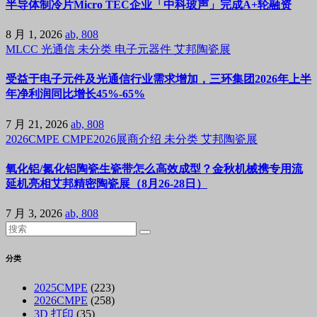
半导体制冷片Micro TEC企业「中科玻声」完成A+轮融资
8 月 1, 2026
ab, 808
MLCC
光通信
未分类
电子元器件
艾邦陶瓷展
受益于电子元件及光通信行业需求增加，三环集团2026年上半
年净利润同比增长45%-65%
7 月 21, 2026
ab, 808
2026CMPE
CMPE2026展商介绍
未分类
艾邦陶瓷展
氧化铝/氮化铝陶瓷生瓷带怎么高效成型？金秋机械携专用流
延机亮相艾邦精密陶瓷展（8月26-28日）
7 月 3, 2026
ab, 808
分类
2025CMPE
(223)
2026CMPE
(258)
3D 打印
(35)