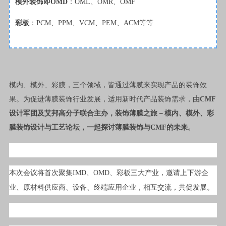
模外装饰
即
OMD
：OML、OMR、OMF
彩板
：PCM、PPM、VCM、PEM、ACM等等
模内、模外、彩膜，三个领域，皆通过薄膜来实现产品的装饰效
果。为促进薄膜装饰行业发展，适用新时代产品装饰需求，
由CMF
设计军团及艾邦高分子联合主办，装饰薄膜之旅－模内、模外、彩
膜装饰设计与工艺论坛，一起探讨薄膜装饰与CMF的未来。
本次会议将首次聚集IMD、OMD、彩板三大产业，邀请上下游企
业、原材料供应商、设备、终端应用企业，相互交流，共促发展。