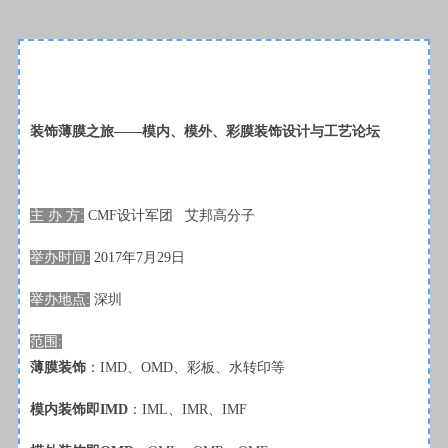
装饰薄膜之旅——
模内、模外、彩膜装饰设计与工艺论坛
主 办 方:
CMF设计军团 艾邦高分子
举办时间:
2017年
7月29
日
举办
地点:
深圳
范围:
薄膜装饰
：IMD、OMD、彩板、水转印等
模内装饰
即IMD
：IML、IMR、IMF