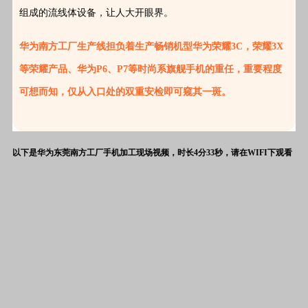
组成的流线体设备，让人大开眼界。
华为南方工厂生产线担负着生产畅销机型华为荣耀3C，荣耀3X
等荣耀产品、华为P6、P7等时尚系旗舰手机的重任，重要程度
可想而知，仅从入口处的双重安检即可窥其一斑。
以下是华为东莞南方工厂手机加工现场视频，时长4分33秒，请在WIFI下观看