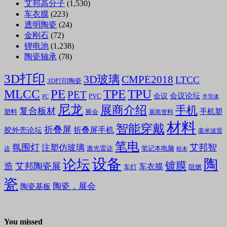
艾邦高分子
(1,530)
车衣膜
(223)
透明陶瓷
(24)
金刚石
(72)
锂电池
(1,238)
陶瓷轴承
(78)
3D打印
3D玻璃
CMPE2018
LTCC
3D打印陶瓷
MLCC
PE
TPE
TPU
PET
会议论坛
会议
PVC
PC
半导体
尼龙
展商介绍
手机
复合板材
手机塑
塑料
展会
展商资料
材料
智能穿戴
折叠屏
折叠屏手机
胶外壳论坛
毫米波雷
笔电
氛围灯
艾邦智
注塑仿玻璃
笔记本电脑
激光雷达
达
粉末
设备
陶
论坛
镀膜
造
艾邦陶瓷展
车衣膜
车灯
阻燃
瓷
陶瓷，展会
陶瓷基板
You missed