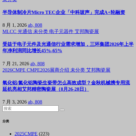
半导体制冷片Micro TEC企业「中科玻声」完成A+轮融资
8 月 1, 2026
ab, 808
MLCC
光通信
未分类
电子元器件
艾邦陶瓷展
受益于电子元件及光通信行业需求增加，三环集团2026年上半
年净利润同比增长45%-65%
7 月 21, 2026
ab, 808
2026CMPE
CMPE2026展商介绍
未分类
艾邦陶瓷展
氧化铝/氮化铝陶瓷生瓷带怎么高效成型？金秋机械携专用流
延机亮相艾邦精密陶瓷展（8月26-28日）
7 月 3, 2026
ab, 808
分类
2025CMPE
(223)