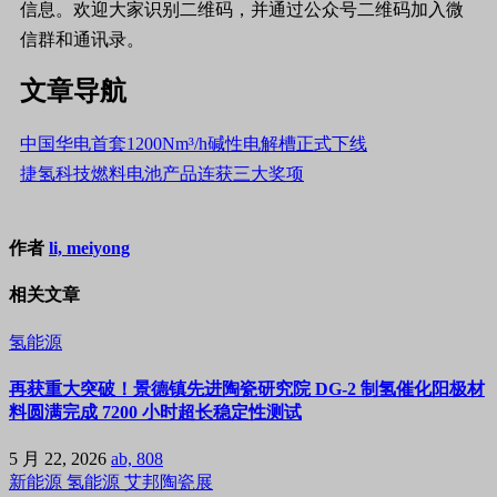
信息。欢迎大家识别二维码，并通过公众号二维码加入微
信群和通讯录。
文章导航
中国华电首套1200Nm³/h碱性电解槽正式下线
捷氢科技燃料电池产品连获三大奖项
作者
li, meiyong
相关文章
氢能源
再获重大突破！景德镇先进陶瓷研究院 DG-2 制氢催化阳极材
料圆满完成 7200 小时超长稳定性测试
5 月 22, 2026
ab, 808
新能源
氢能源
艾邦陶瓷展