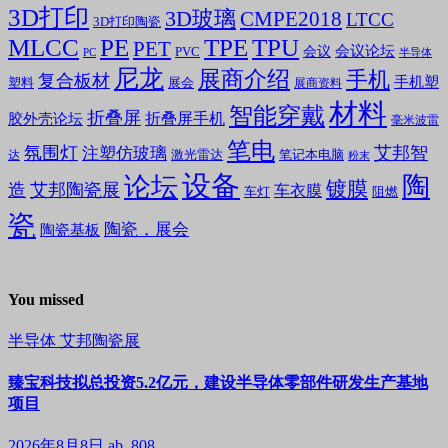
3D打印
3D玻璃
CMPE2018
LTCC
3D打印陶瓷
MLCC
PE
TPE
TPU
PET
会议论坛
会议
PVC
PC
半导体
尼龙
展商介绍
手机
复合板材
手机塑
塑料
展会
展商资料
材料
智能穿戴
折叠屏
折叠屏手机
胶外壳论坛
毫米波雷
笔电
氛围灯
艾邦智
注塑仿玻璃
笔记本电脑
激光雷达
达
粉末
设备
陶
论坛
镀膜
造
艾邦陶瓷展
车衣膜
车灯
阻燃
瓷
陶瓷，展会
陶瓷基板
You missed
半导体
艾邦陶瓷展
臻宝科技拟总投资5.2亿元，建设半导体零部件研发生产基地
项目
2026年8月8日
ab, 808