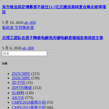
东方锆业拟定增募资不超过11.7亿元建设高纯复合氧化锆等项
目
5 月 16, 2026
ab, 808
氢能源
艾邦陶瓷展
北理工团队在质子陶瓷电解池关键电解质领域发表综述文章
5 月 6, 2026
ab, 808
分类
2025CMPE
(223)
2026CMPE
(258)
3D 打印
(35)
3D打印陶瓷
(152)
5G材料
(120)
AR/VR
(573)
CMPE2018展商介绍
(53)
CMPE2021展商介绍
(66)