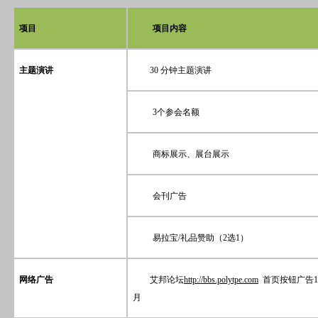
项目
项目内容
主题演讲
30
分钟主题演讲
3
个参会名额
商标展示、展台展示
会刊广告
易拉宝
/
礼品赞助（
2
选
1
）
网络广告
艾邦论坛
http://bbs.polytpe.com
首页按钮广告
1
月