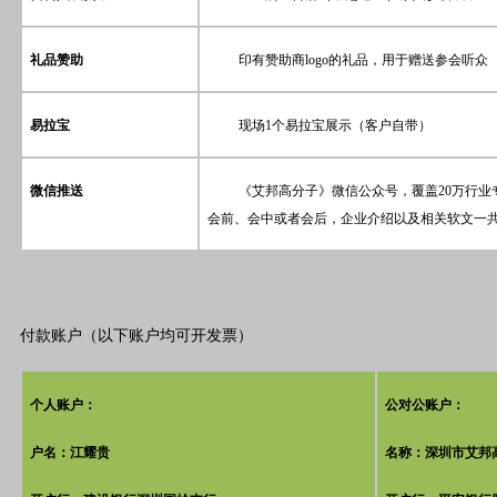
礼品赞助
印有赞助商
logo
的礼品，用于赠送参会听众
易拉宝
现场
1
个易拉宝展示（客户自带）
微信推送
《艾邦高分子》微信公众号，覆盖
20
万行业
会前、会中或者会后，企业介绍以及相关软文一
付款账户（以下账户均可开发票）
个人账户：
公对公账户：
户名：江耀贵
名称：深圳市艾邦