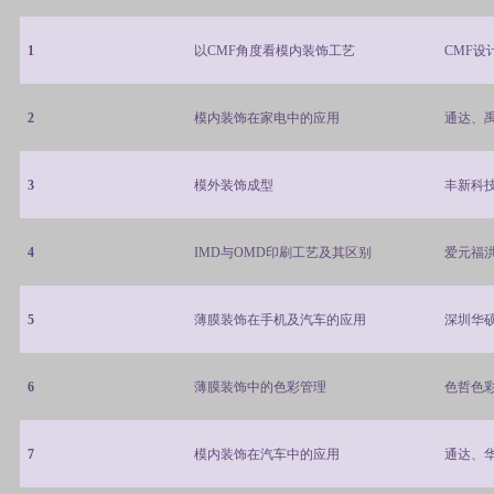
1
以
CMF
角度看模内装饰工艺
CMF
设
2
模内装饰在家电中的应用
通达、
3
模外装饰成型
丰新科
4
IMD
与
OMD
印刷工艺及其区别
爱元福
5
薄膜装饰在手机及汽车的应用
深圳华
6
薄膜装饰中的色彩管理
色哲色
7
模内装饰在汽车中的应用
通达、