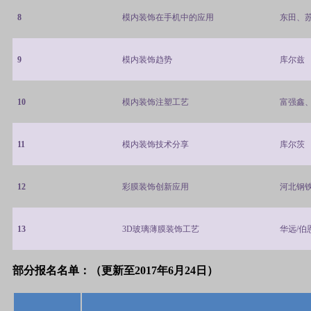
8
模内装饰在手机中的应用
东田、
9
模内装饰趋势
库尔兹
10
模内装饰注塑工艺
富强鑫
11
模内装饰技术分享
库尔茨
12
彩膜装饰创新应用
河北钢
13
3D
玻璃薄膜装饰工艺
华远
/
伯
部分报名名单：（更新至2017年6月24日）