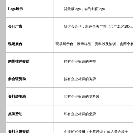
Logo
展示
背景板
logo
，会刊封面
logo
会刊广告
研讨会会刊，彩色全页广告（尺寸
210*285
现场展台
现场展示台，展示样品、资料以及洽谈，含两个
胸带挂绳赞助
挂有企业标识的胸带
参会证赞助
挂有企业标识的胸牌
资料袋赞助
印有企业标识的资料袋
桌牌赞助
印有企业标识的桌牌
资料入袋赞助
企业的宣传册（不超过
6P
）放入参会袋子