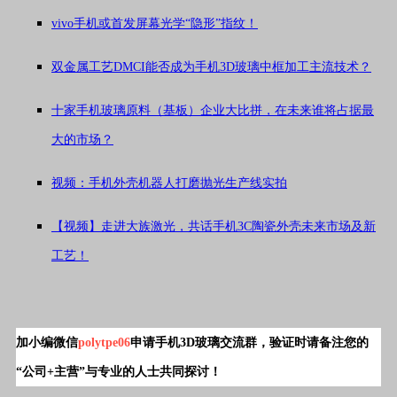
vivo手机或首发屏幕光学“隐形”指纹！
双金属工艺DMCI能否成为手机3D玻璃中框加工主流技术？
十家手机玻璃原料（基板）企业大比拼，在未来谁将占据最
大的市场？
视频：手机外壳机器人打磨抛光生产线实拍
【视频】走进大族激光，共话手机3C陶瓷外壳未来市场及新
工艺！
加小编微信
polytpe06
申请
手机3D玻璃交流群
，验证时请备注您的
“公司+主营”与专业的人士共同探讨！