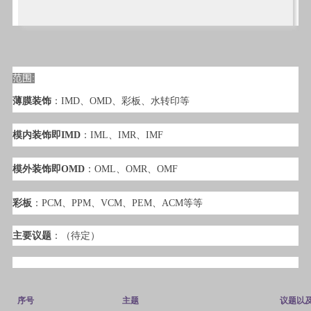
范围:
薄膜装饰
：IMD、OMD、彩板、水转印等
模内装饰
即IMD
：IML、IMR、IMF
模外装饰
即
OMD
：OML、OMR、OMF
彩板
：PCM、PPM、VCM、PEM、ACM等等
主要议题
：（待定）
序号
主题
议题以