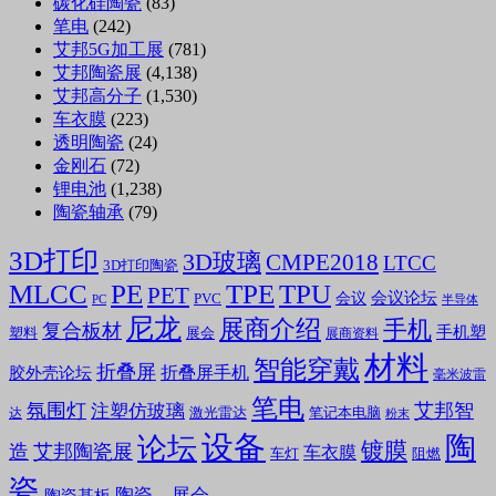
碳化硅陶瓷
(83)
笔电
(242)
艾邦5G加工展
(781)
艾邦陶瓷展
(4,138)
艾邦高分子
(1,530)
车衣膜
(223)
透明陶瓷
(24)
金刚石
(72)
锂电池
(1,238)
陶瓷轴承
(79)
3D打印
3D玻璃
CMPE2018
LTCC
3D打印陶瓷
MLCC
PE
TPE
TPU
PET
会议论坛
会议
PVC
PC
半导体
尼龙
展商介绍
手机
复合板材
手机塑
塑料
展会
展商资料
材料
智能穿戴
折叠屏
折叠屏手机
胶外壳论坛
毫米波雷
笔电
氛围灯
艾邦智
注塑仿玻璃
笔记本电脑
激光雷达
达
粉末
设备
陶
论坛
镀膜
造
艾邦陶瓷展
车衣膜
车灯
阻燃
瓷
陶瓷，展会