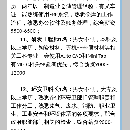
历，两年以上制造业仓储管理经验，有叉车
证，能熟练使用
系统，熟悉仓库的工作
ERP
流程，熟悉办公软件及账务处理，综合薪资
；
5500-6500
、研发工程师
名：
男女不限，本科及
11
1
以上学历，陶瓷材料、无机非金属材料等相
关工科专业，会使用
和
，
Auto CAD
Mini Tab
有
相关经验者优先，综合薪资
MLCC
9000-
；
12000
12、
环安卫科长
名：
男女不限，大专及
1
以上学历，熟悉企业环安卫部门管理职责和
工作分工，熟悉废气、废水、消防、职业卫
生、工业安全和环境体系的各项要求，配合
政府职能部门相关的检查，综合薪资
9000-