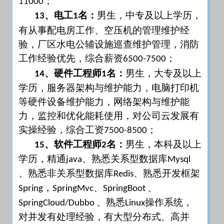
；
11000
、电工
名：
男生，中专及以上学历，
13
1
有从事配电房工作、空压机的管理维护经
验，厂区水电公辅设施巡查维护管理，消防
工作经验优先，综合薪资
；
6500-7500
、硬件工程师
名：
男生，大专及以上
14
1
学历，服务器架构与维护能力，电脑打印机
等硬件设备维护能力，网络架构与维护能
力，监控和优化能耗使用，对公司云发展有
实操经验，综合工资
；
7500-8500
、软件工程师
名：
男生，本科及以上
15
2
学历，精通
、熟悉关系型数据库
java
Mysql
、熟悉非关系型数据库
、熟悉开发框架
Redis
，
、
、
Spring
SpringMvc
SpringBoot
、熟悉
操作系统，
SpringCloud/Dubbo
Linux
对并发有处理经验，有大型分布式、高并