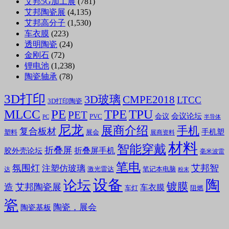
艾邦5G加工展
(781)
艾邦陶瓷展
(4,135)
艾邦高分子
(1,530)
车衣膜
(223)
透明陶瓷
(24)
金刚石
(72)
锂电池
(1,238)
陶瓷轴承
(78)
3D打印
3D玻璃
CMPE2018
LTCC
3D打印陶瓷
MLCC
PE
TPE
TPU
PET
会议论坛
会议
PVC
PC
半导体
尼龙
展商介绍
手机
复合板材
手机塑
塑料
展会
展商资料
材料
智能穿戴
折叠屏
折叠屏手机
胶外壳论坛
毫米波雷
笔电
氛围灯
艾邦智
注塑仿玻璃
笔记本电脑
激光雷达
达
粉末
设备
陶
论坛
镀膜
造
艾邦陶瓷展
车衣膜
车灯
阻燃
瓷
陶瓷，展会
陶瓷基板