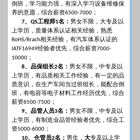
倒班，学习能力强，有深入学习设备维修保
养的意愿，综合薪资
；
6500-7000
、
工程师
名：
男女不限，大专及以
7
QS
1
上学历，质量体系认证相关经验，熟悉
相关经验，有汽车体系认证的
RoHS/Rrach
经验者优先，综合薪资
IATF16949
7000-
；
10000
、品保组长
名：
男女不限，中专及以
8
2
上学历，有品质相关工作经验，有一定的品
质意识，在生产车间当过班组长，能配合倒
班，有电容等电子材料工作经历优先，综合
薪资
；
6500-7500
、品管人员
名：
男女不限，中专及以
9
3
上学历，有制造业品管经验者优先，综合工
资
；
5000-6000
、仓管员
名：
男生，
大
专及以上学
10
2