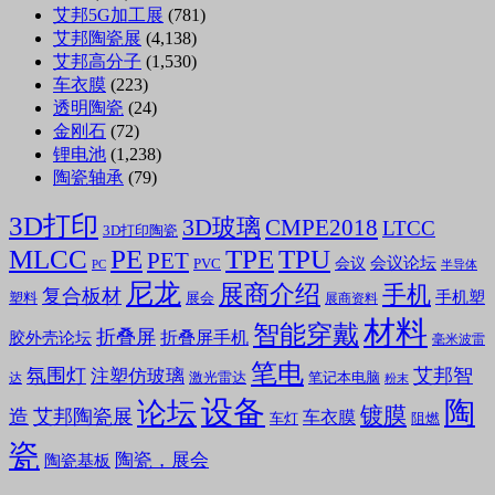
艾邦5G加工展
(781)
艾邦陶瓷展
(4,138)
艾邦高分子
(1,530)
车衣膜
(223)
透明陶瓷
(24)
金刚石
(72)
锂电池
(1,238)
陶瓷轴承
(79)
3D打印
3D玻璃
CMPE2018
LTCC
3D打印陶瓷
MLCC
PE
TPE
TPU
PET
会议论坛
会议
PVC
PC
半导体
尼龙
展商介绍
手机
复合板材
手机塑
塑料
展会
展商资料
材料
智能穿戴
折叠屏
折叠屏手机
胶外壳论坛
毫米波雷
笔电
氛围灯
艾邦智
注塑仿玻璃
笔记本电脑
激光雷达
达
粉末
设备
陶
论坛
镀膜
造
艾邦陶瓷展
车衣膜
车灯
阻燃
瓷
陶瓷，展会
陶瓷基板