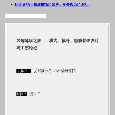
比亚迪3D手机玻璃项目落户，投资额为10.5亿元
#标签#手机,3D玻璃,行业动态,#
装饰薄膜之旅——
模内、模外、彩膜装饰设计
与工艺论坛
主办方：
艾邦高分子
CMF设计军团
时间：
7月29日