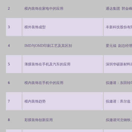
2
模内装饰在家电中的应用
通达集团 郭金峰
3
模外装饰成型
丰新科技股份有
4
IMD
与
OMD
印刷工艺及其区别
爱元福
副总经
5
薄膜装饰在手机及汽车的应用
深圳华硕新材料
6
模内装饰在手机中的应用
拟邀请：东田转
7
模内装饰趋势
拟邀请：库尔兹
8
彩膜装饰创新应用
拟邀请河北钢铁