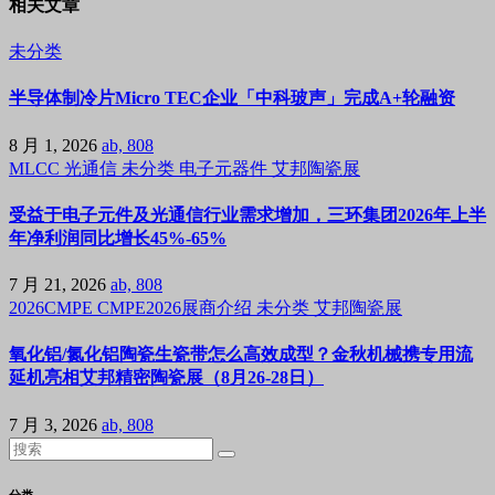
相关文章
未分类
半导体制冷片Micro TEC企业「中科玻声」完成A+轮融资
8 月 1, 2026
ab, 808
MLCC
光通信
未分类
电子元器件
艾邦陶瓷展
受益于电子元件及光通信行业需求增加，三环集团2026年上半
年净利润同比增长45%-65%
7 月 21, 2026
ab, 808
2026CMPE
CMPE2026展商介绍
未分类
艾邦陶瓷展
氧化铝/氮化铝陶瓷生瓷带怎么高效成型？金秋机械携专用流
延机亮相艾邦精密陶瓷展（8月26-28日）
7 月 3, 2026
ab, 808
分类