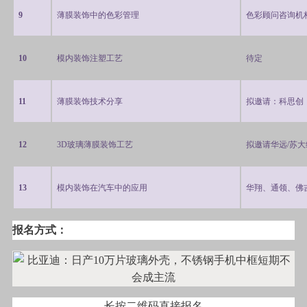
9
薄膜装饰中的色彩管理
色彩顾问咨询机
10
模内装饰注塑工艺
待定
11
薄膜装饰技术分享
拟邀请：科思创
12
3D
玻璃薄膜装饰工艺
拟邀请华远
/
苏大
13
模内装饰在汽车中的应用
华翔、通领、佛
报名方式：
长按二维码直接报名