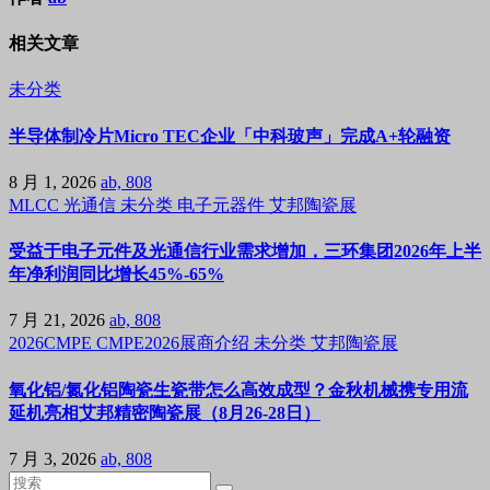
相关文章
未分类
半导体制冷片Micro TEC企业「中科玻声」完成A+轮融资
8 月 1, 2026
ab, 808
MLCC
光通信
未分类
电子元器件
艾邦陶瓷展
受益于电子元件及光通信行业需求增加，三环集团2026年上半
年净利润同比增长45%-65%
7 月 21, 2026
ab, 808
2026CMPE
CMPE2026展商介绍
未分类
艾邦陶瓷展
氧化铝/氮化铝陶瓷生瓷带怎么高效成型？金秋机械携专用流
延机亮相艾邦精密陶瓷展（8月26-28日）
7 月 3, 2026
ab, 808