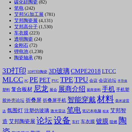
碳化硅陶瓷
(82)
笔电
(242)
艾邦5G加工展
(781)
艾邦陶瓷展
(4,131)
艾邦高分子
(1,530)
车衣膜
(223)
透明陶瓷
(24)
金刚石
(72)
锂电池
(1,238)
陶瓷轴承
(78)
3D打印
3D玻璃
CMPE2018
LTCC
3D打印陶瓷
MLCC
PE
TPE
TPU
PET
会议论坛
会议
PVC
PC
半导体
尼龙
展商介绍
手机
复合板材
手机塑
塑料
展会
展商资料
材料
智能穿戴
折叠屏
折叠屏手机
胶外壳论坛
毫米波雷
笔电
氛围灯
艾邦智
注塑仿玻璃
笔记本电脑
激光雷达
达
粉末
设备
陶
论坛
镀膜
造
艾邦陶瓷展
车衣膜
车灯
阻燃
瓷