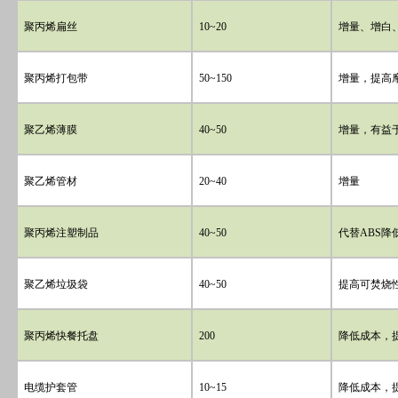
聚丙烯扁丝
10~20
增量、增白
聚丙烯打包带
50~150
增量，提高
聚乙烯薄膜
40~50
增量，有益
聚乙烯管材
20~40
增量
聚丙烯注塑制品
40~50
代替
ABS
降
聚乙烯垃圾袋
40~50
提高可焚烧
聚丙烯快餐托盘
200
降低成本，
电缆护套管
10~15
降低成本，