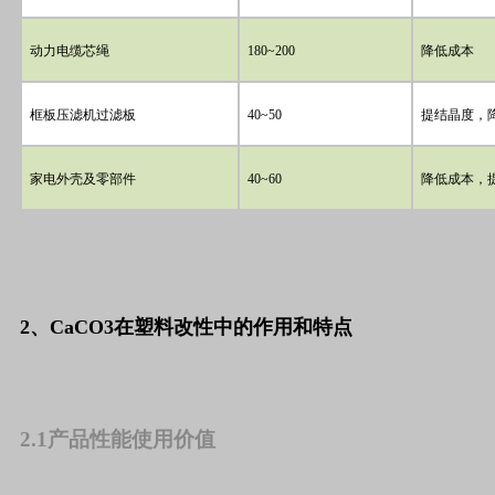
动力电缆芯绳
180~200
降低成本
框板压滤机过滤板
40~50
提结晶度，
家电外壳及零部件
40~60
降低成本，
2、CaCO3在塑料改性中的作用和特点
2.1产品性能使用价值