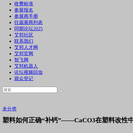
收费标准
参展报名
参展商手册
往届展商列表
同期论坛2025
艾邦社区
联系我们
艾邦人才网
艾邦官网
智飞网
艾邦机器人
论坛视频回放
观众登记
未分类
塑料如何正确“补钙”——CaCO3在塑料改