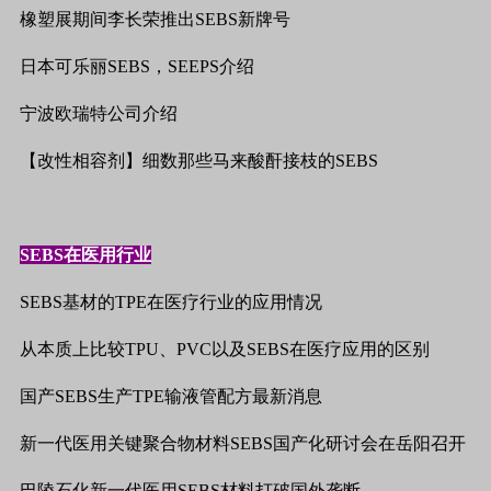
橡塑展期间李长荣推出
SEBS
新牌号
日本可乐丽
SEBS
，
SEEPS
介绍
宁波欧瑞特公司介绍
【改性相容剂】细数那些马来酸酐接枝的
SEBS
SEBS
在医用行业
SEBS
基材的
TPE
在医疗行业的应用情况
从本质上比较
TPU
、
PVC
以及
SEBS
在医疗应用的区别
国产
SEBS
生产
TPE
输液管配方最新消息
新一代医用关键聚合物材料
SEBS
国产化研讨会在岳阳召开
巴陵石化新一代医用
SEBS
材料打破国外垄断