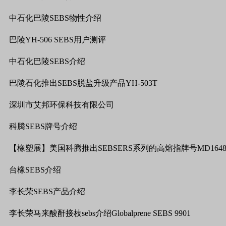
中石化巴陵
SEBS
物性介绍
巴陵
YH-506 SEBS
用户测评
中石化巴陵
SEBS
介绍
巴陵石化推出
SEBS
脱盐升级产品
YH-503T
深圳市艾邦环保科技有限公司
科腾
SEBS
牌号介绍
【橡塑展】美国科腾推出
SEBSERS
系列的高熔指牌号
MD164
台橡
SEBS
介绍
李长荣
SEBS
产品介绍
李长荣马来酸酐接枝
sebs
介绍
Globalprene SEBS 9901