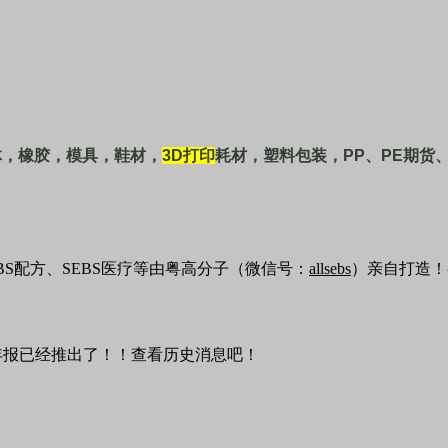
体，橡胶，模具，鞋材，
3D
打印
耗材，塑料包装，
PP
、
PE
期货
EBS配方、SEBS医疗等由粤高分子（微信号：
allsebs
）亲自打造！
PE年报已经推出了！！查看历史消息吧！