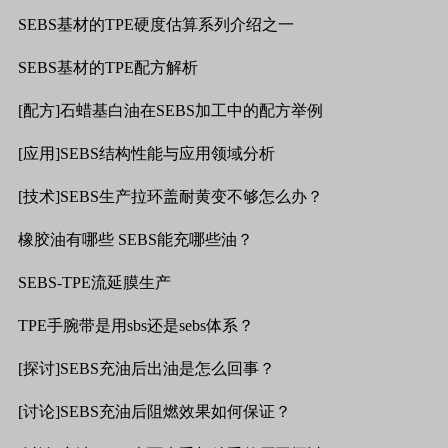
SEBS
基材的
TPE
硬度估算系列介绍之一
SEBS
基材的
TPE
配方解析
[
配方
]
石蜡基白油在
SEBS
加工中的配方举例
[
应用
]SEBS
结构性能与应用领域分析
[
技术
]SEBS
生产拉环盖耐黄变不够怎么办？
橡胶油有哪些
SEBS
能充哪些油？
SEBS-TPE
流延膜生产
TPE
手腕带是用
sbs
还是
sebs
体系？
[
探讨
]SEBS
充油后出油是怎么回事？
[
讨论
]SEBS
充油后阻燃效果如何保证？