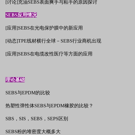
[
讨论
]
充油
SEBS
表面爽手与粘手的原因探讨
SEBS
应用情况
[
应用
]SEBS
在光电保护膜中的新应用
[
动态
]TPE
线材横行全球－
SEBS
行业商机出现
[
应用
]SEBS
在电缆
改性
医疗等方面的应用
理论基础
SEBS
与
EPDM
的比较
热塑性弹性体
SEBS
与
EPDM
橡胶的比较？
SBS
，
SIS
，
SEBS
，
SEPS
区别
SEBS
粉的堆密度大概多大