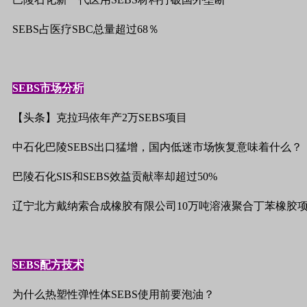
SEBS
占医疗
SBC
总量超过
68
％
SEBS
市场分析
【头条】克拉玛依年产
2
万
SEBS
项目
中石化巴陵
SEBS
出口猛增，国内低迷市场恢复意味着什么？
巴陵石化
SIS
和
SEBS
效益贡献率却超过
50%
辽宁北方戴纳索合成橡胶有限公司
10
万吨溶液聚合丁苯橡胶
SEBS
配方技术
为什么热塑性弹性体
SEBS
使用前要泡油？