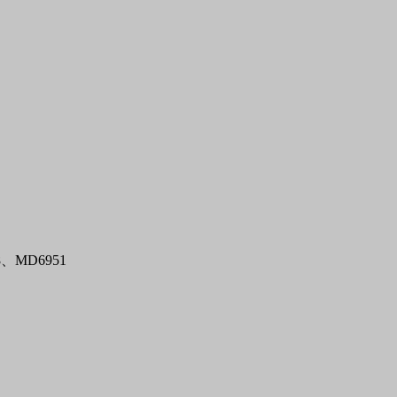
8
、
MD6951