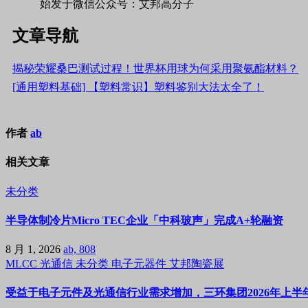
始发于微信公众号：艾邦高分子
文章导航
揭秘荣耀桑巴测试过程！世界杯用球为何采用聚氨酯材料？
[通用塑料基础] 【塑料常识】塑料鉴别大法太全了！
作者
ab
相关文章
未分类
半导体制冷片Micro TEC企业「中科玻声」完成A+轮融资
8 月 1, 2026
ab, 808
MLCC
光通信
未分类
电子元器件
艾邦陶瓷展
受益于电子元件及光通信行业需求增加，三环集团2026年上半年