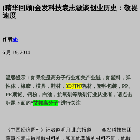
[精华回顾]金发科技袁志敏谈创业历史：敬畏
速度
作者
ab
6 月 19, 2014
温馨提示：如果您是高分子行业相关产业链，如塑料，弹
性体，橡胶，模具，鞋材，
3D
打印
耗材，塑料包装，
PP
、
PE
期货、钙粉，白油，抗氧剂等助剂行业从业者，请点击
标题下面的
“
艾邦高分子
”
进行关注
《中国经济周刊》记者赵明月|北京报道 金发科技集团
董事长袁志敏是做材料的，和其他普通的材料不同，他做