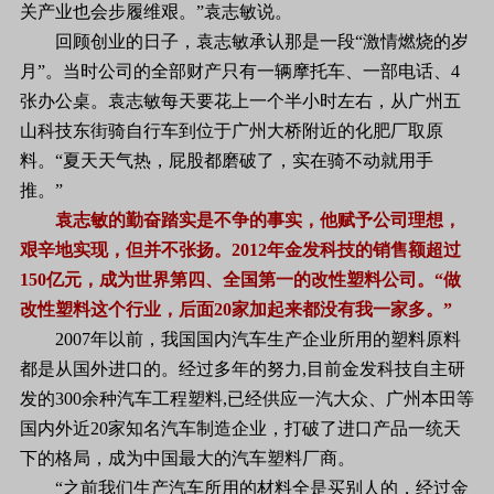
关产业也会步履维艰。”袁志敏说。
回顾创业的日子，袁志敏承认那是一段“激情燃烧的岁
月”。当时公司的全部财产只有一辆摩托车、一部电话、4
张办公桌。袁志敏每天要花上一个半小时左右，从广州五
山科技东街骑自行车到位于广州大桥附近的化肥厂取原
料。“夏天天气热，屁股都磨破了，实在骑不动就用手
推。”
袁志敏的勤奋踏实是不争的事实，他赋予公司理想，
艰辛地实现，但并不张扬。2012年金发科技的销售额超过
150亿元，成为世界第四、全国第一的改性塑料公司。“做
改性塑料这个行业，后面20家加起来都没有我一家多。”
2007年以前，我国国内汽车生产企业所用的塑料原料
都是从国外进口的。经过多年的努力,目前金发科技自主研
发的300余种汽车工程塑料,已经供应一汽大众、广州本田等
国内外近20家知名汽车制造企业，打破了进口产品一统天
下的格局，成为中国最大的汽车塑料厂商。
“之前我们生产汽车所用的材料全是买别人的，经过金