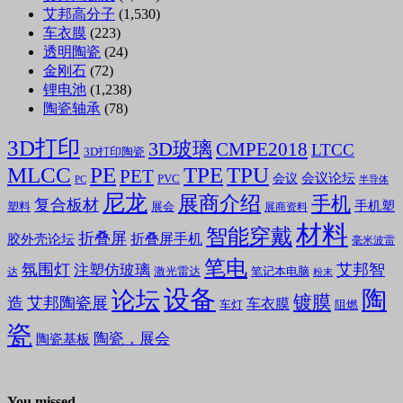
艾邦高分子
(1,530)
车衣膜
(223)
透明陶瓷
(24)
金刚石
(72)
锂电池
(1,238)
陶瓷轴承
(78)
3D打印
3D玻璃
CMPE2018
LTCC
3D打印陶瓷
MLCC
PE
TPE
TPU
PET
会议论坛
会议
PVC
PC
半导体
尼龙
展商介绍
手机
复合板材
手机塑
塑料
展会
展商资料
材料
智能穿戴
折叠屏
折叠屏手机
胶外壳论坛
毫米波雷
笔电
氛围灯
艾邦智
注塑仿玻璃
笔记本电脑
激光雷达
达
粉末
设备
陶
论坛
镀膜
造
艾邦陶瓷展
车衣膜
车灯
阻燃
瓷
陶瓷，展会
陶瓷基板
You missed