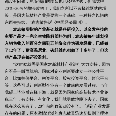
都没有问题，尽管我们的团队也已经很优秀，但我觉得
20％~30％的增长就够了，我们之所以不选择跳跃式的增
长，是因为新材料产业是要靠一个基础、一种持之以恒的
东西去持续。”袁志敏告诉《中国经济周刊》。
袁志敏所指的产业基础就是科研投入。以金发科技的
主要产品之一完全生物降解塑料为例，袁志敏每年规划投
入销售收入的百分之四到五的资金作为研发经费，已经做
了12年了，耐高温尼龙、碳纤维也都做了十多年了，但这
些产品现在都还没盈利。
“这时候就需要国家对新材料产业进行大力支持，因为
它不是一蹴而就的。国家对企业创新要建立一些公共平
台，比如担保平台、融资平台、股权投资平台、孵化平台
等，这些可以让创新型企业有一个健康的发展过程。当年
我硕士毕业后选择下海，就是因为国家给高新技术企业免
税三年，有支持、有文化，我们就勇敢地跳下去了。国家
现在这么富有了，20年前的政策却没有了。”说到产业发展
存在的问题，原本激情洋溢的袁志敏又迅速切换到了理性