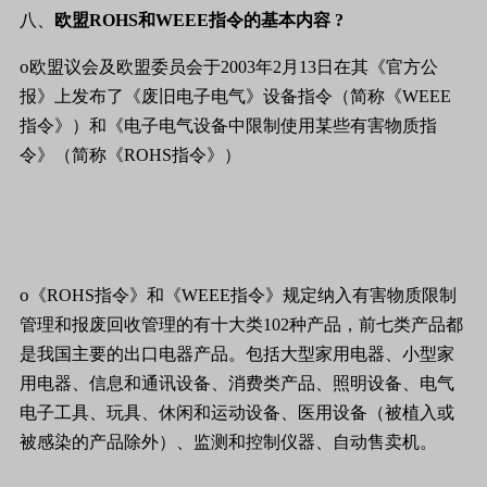
八、
欧盟
ROHS
和
WEEE
指令的基本内容
?
o
欧盟议会及欧盟委员会于
2003
年
2
月
13
日在其
《
官方公
报
》
上发布了
《
废旧电子电气
》
设备指令（简称
《
WEEE
指令
》
）和
《
电子电气设备中限制使用某些有害物质指
令
》
（简称
《
ROHS
指令
》
）
o
《
ROHS
指令
》
和
《
WEEE
指令
》
规定纳入有害物质限制
管理和报废回收管理的有十大类
102
种产品，前七类产品都
是我国主要的出口电器产品。包括大型家用电器、小型家
用电器、信息和通讯设备、消费类产品、照明设备、电气
电子工具、玩具、休闲和运动设备、医用设备（被植入或
被感染的产品除外）、监测和控制仪器、自动售卖机。