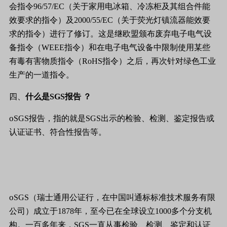
会指令
96/57/EC
（关于家用电冰箱、冷冻柜及其组合件能
效要求的指令）及
2000/55/EC
（关于荧光灯镇流器能效要
求的指令）进行了修订。这是继欧盟颁布废弃电子电气设
备指令（
WEEE
指令）和在电子电气设备中限制使用某些
有毒有害物质指令（
RoHS
指令）之后，再次针对绿色工业
生产的一道指令。
四、
什么是
SGS
报告
？
o
SGS
报告，指的就是
SGS
出示的检验、检测、鉴定报告或
认证证书、符合性报告等。
o
SGS
（瑞士通用公证行，在中国叫
通标标准技术服务有限
公司
）成立于
1878
年，至今已在全球设立
1000
多个分支机
构。一百多年来，
SGS
一直从事检验、检测、鉴定和认证