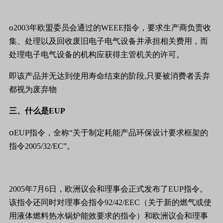
o
2003
年欧盟委员会通过的
WEEE
指令，要求生产商负责收
集、处理以及回收废旧电子电气设备并承担相关费用，而
处理电子电气设备的机构应获得主管机关的许可。
即该产品并无达到使用寿命结束的阶段
,
只要被消费者丢弃
都视为废弃物
三、什么是
EUP
o
EUP
指令，全称
“
关于制定耗能产品环保设计要求框架的
指令
2005/32/EC”
。
2005
年
7
月
6
日，欧洲议会和理事会正式发布了
EUP
指令。
该指令还同时对理事会指令
92/42/EEC
（关于新的燃气或使
用液体燃料热水锅炉能效要求的指令）和欧洲议会和理事