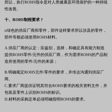
所以，执行
ROHS
指令是对人类健康及环境保护的一种持续
性改善。
十、
ROHS
制程要求
?
o
绿色的供应厂商和零件，部件这样要求所以涉及的零件，
部件等都必须使用
ROHS
材料。
A.
供应厂商的认定：应鉴别，选择，和确定具有能力制造
提供
ROHS
零件
/
元件的供应厂商，作为需求
ROHS
的产品制
造所使用的零件
/
元件的来源；
B.
明确规定
ROHS
元件
/
零件的要求，并传达沟通到供应厂
商。
C.
要求厂商提供证明其符合
ROHS
要求的相关资料文件，并
包装及零件上识别
ROHS
的标识。
D.
材料的采购定单必须明确指明
ROHS
的要求。