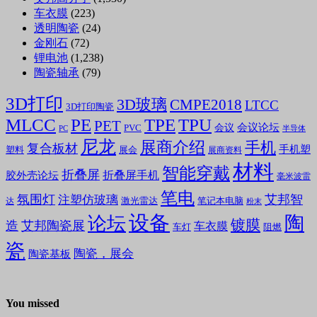
车衣膜
(223)
透明陶瓷
(24)
金刚石
(72)
锂电池
(1,238)
陶瓷轴承
(79)
3D打印
3D玻璃
CMPE2018
LTCC
3D打印陶瓷
MLCC
PE
TPE
TPU
PET
会议论坛
会议
PVC
PC
半导体
尼龙
展商介绍
手机
复合板材
手机塑
塑料
展会
展商资料
材料
智能穿戴
折叠屏
折叠屏手机
胶外壳论坛
毫米波雷
笔电
氛围灯
艾邦智
注塑仿玻璃
笔记本电脑
激光雷达
达
粉末
设备
陶
论坛
镀膜
造
艾邦陶瓷展
车衣膜
车灯
阻燃
瓷
陶瓷，展会
陶瓷基板
You missed