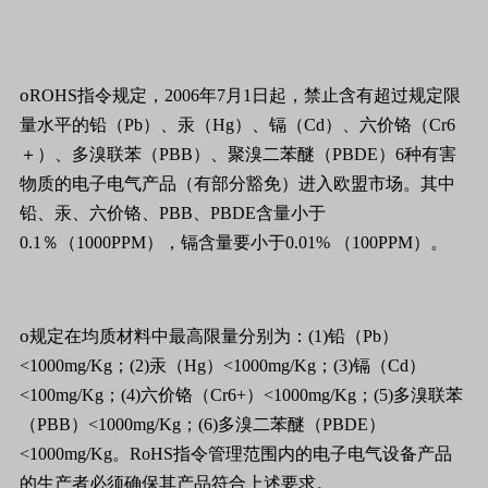
o
ROHS
指令规定，
2006
年
7
月
1
日
起，禁止含有超过规定限
量水平的铅（
Pb
）、汞（
Hg
）、镉（
Cd
）、六价铬（
Cr6
＋）、多溴联苯（
PBB
）、聚溴二苯醚（
PBDE
）
6
种有害
物质的电子电气产品（有部分豁免）进入欧盟市场。其中
铅、汞、六价铬、
PBB
、
PBDE
含量小于
0.1
％（
1000PPM
），镉含量要小于
0.01%
（
100PPM
）。
o
规定在均质材料中最高限量分别为：
(1)
铅（
Pb
）
<1000mg/Kg
；
(2)
汞（
Hg
）
<1000mg/Kg
；
(3)
镉（
Cd
）
<100mg/Kg
；
(4)
六价铬（
Cr6+
）
<1000mg/Kg
；
(5)
多溴联苯
（
PBB
）
<1000mg/Kg
；
(6)
多溴二苯醚（
PBDE
）
<1000mg/Kg
。
RoHS
指令管理范围内的电子电气设备产品
的生产者必须确保其产品符合上述要求。