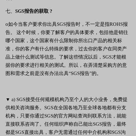
七、
SGS
报告的获取
?
o
如今当客户要求你出具
SGS
报告时，不一定是指
ROHS
报
告。
这个时候，你要了解客户的具体要求，包括他是销往
哪个国家，这个国家有什么限制你所出口产品的相关标
准，你的客户有什么特殊的要求，过去你的客户在同类产
品上做什么测试等信息。了解这些情况以后，
SGS
才能根
据你的要求进行相关的测试。所以，在弄清楚采购方的意
图和需求之前是没有办法出具
“SGS
报告
”
的。
▼
a) SGS
接受任何规模机构乃至个人的大小业务，免费提
供相关咨询服务。
SGS
在全国各地乃至全球各地都有分支
机构，只要你通过
SGS
的官方网站查询到联系方法，就能
直接联系咨询了。任何组织声称自己能出
SGS
报告，最终
都是
SGS
直接出具，客户无需通过任何中介机构和
SGS
沟