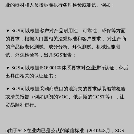
业的器材和人员按标准执行各种检验或测试。例如：
▼
SGS
可以根据客户对产品耐用性、可靠性、环保等方面
的要求，根据入口国相关法规标准和客户要求，
对生产商
的产品做老化测试、成分分析、环保测试、机械性能测
试、外观检验等，出具
SGS
报告；
▼
SGS
可以根据
ISO9001
等体系要求对企业进行认证，然后
出具由相关的认证证书；
▼
SGS
可以根据采购商或目的地海关的要求做装船前检验
或清关报告（例如
伊朗
的
VOC
、俄罗斯的
GOST
等），让
贸易顺利进行。
o
由于
SGS
在业内已是公认的诚信标准（
2010
年
8
月，
SGS