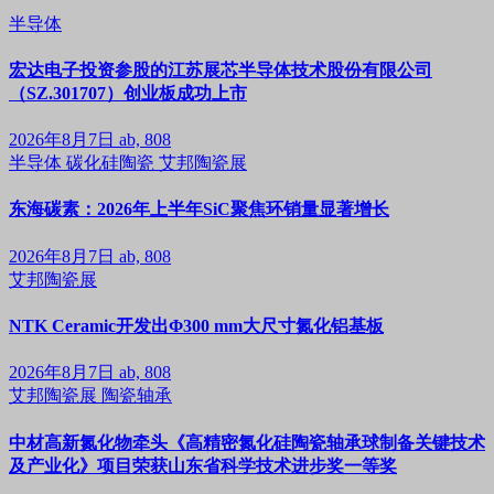
半导体
宏达电子投资参股的江苏展芯半导体技术股份有限公司
（SZ.301707）创业板成功上市
2026年8月7日
ab, 808
半导体
碳化硅陶瓷
艾邦陶瓷展
东海碳素：2026年上半年SiC聚焦环销量显著增长
2026年8月7日
ab, 808
艾邦陶瓷展
NTK Ceramic开发出Φ300 mm大尺寸氮化铝基板
2026年8月7日
ab, 808
艾邦陶瓷展
陶瓷轴承
中材高新氮化物牵头《高精密氮化硅陶瓷轴承球制备关键技术
及产业化》项目荣获山东省科学技术进步奖一等奖