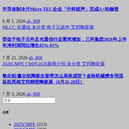
半导体制冷片Micro TEC企业「中科玻声」完成A+轮融资
8 月 1, 2026
ab, 808
MLCC
光通信
未分类
电子元器件
艾邦陶瓷展
受益于电子元件及光通信行业需求增加，三环集团2026年上半
年净利润同比增长45%-65%
7 月 21, 2026
ab, 808
2026CMPE
CMPE2026展商介绍
未分类
艾邦陶瓷展
氧化铝/氮化铝陶瓷生瓷带怎么高效成型？金秋机械携专用流
延机亮相艾邦精密陶瓷展（8月26-28日）
7 月 3, 2026
ab, 808
分类
2025CMPE
(223)