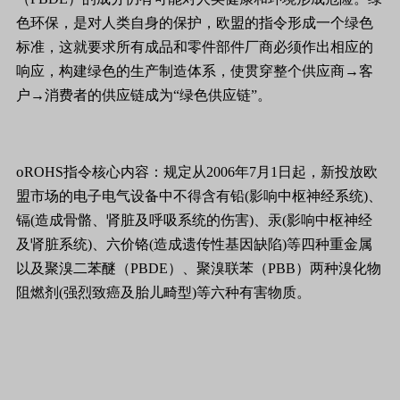
色环保，是对人类自身的保护，欧盟的指令形成一个绿色
标准，这就要求所有成品和零件部件厂商必须作出相应的
响应，构建绿色的生产制造体系，使贯穿整个供应商→客
户→消费者的供应链成为
“
绿色供应链
”
。
o
ROHS
指令核心内容：规定从
2006
年
7
月
1
日
起，新投放欧
盟市场的电子电气设备中不得含有铅
(
影响中枢神经系统
)
、
镉
(
造成骨骼、肾脏及呼吸系统的伤害
)
、汞
(
影响中枢神经
及肾脏系统
)
、六价铬
(
造成遗传性基因缺陷
)
等四种重金属
以及聚溴二苯醚（
PBDE
）、聚溴联苯（
PBB
）两种溴化物
阻燃剂
(
强烈致癌及胎儿畸型
)
等六种有害物质。