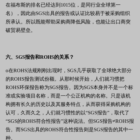
在
福布斯
的排名已经达到
1015
位，是同行业全球第一
名），因此由
SGS
出具的报告或认证比较易于被采购组织
所承认。所以既能帮助采购商降低风险，也能让出口商突
破贸易壁垒。
六、
SGS
报告和
ROHS
的关系
？
o
在
ROHS
法规刚刚出现时，
SGS
几乎获取了全球绝大部分
的
ROHS
报告测试份额。从那时候开始，人们就习惯把
ROHS
环保报告称为
SGS
报告。因为
SGS
本身并不是一个标
准或实验项目名称，而是一个公正机构的名称。只是该机
构拥有长久的历史以及其服务特点，从而获得采购机构的
认可，久而久之，人们就习惯性的以
“SGS
报告
”
，取代了
“SGS
的
ROHS
符合性报告
”
这种说法。但
SGS
报告≠
ROHS
报
告。而
SGS
出具的
ROHS
符合性报告则是
SGS
报告的其中一
种。