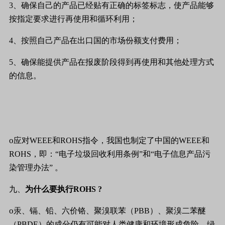
3
、确保自己的产品已经贴有正确的标签标志，使产品能够
按指定要求进行再使用和循环利用；
4
、按照自己产品在出口国的市场份额支付费用；
5
、确保能提供产品在报废阶段得到再使用和其他处理方式
的信息。
o
应对
WEEE
和
ROHS
指令，我国也制定了中国的
WEEE
和
ROHS
，即：
“
电子垃圾回收利用条例
”
和
“
电子信息产品污
染管理办法
”
。
九、
为什么要执行
ROHS ?
o
汞、镉、铅、六价铬、聚溴联苯（
PBB
）、聚溴二苯醚
（
PBDE
）的成分仍有可能对人类健康和环境形成危险。绿