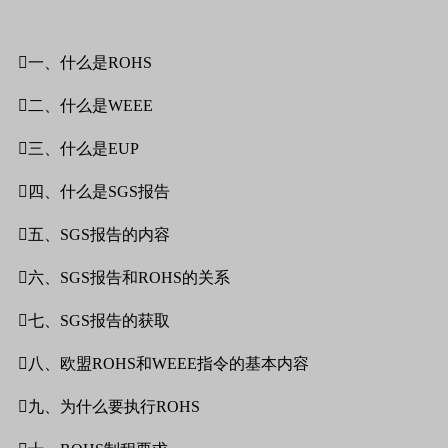

一、什么是
ROHS

二、什么是
WEEE

三、什么是
EUP

四、什么是
SGS
报告

五、
SGS
报告的内容

六、
SGS
报告和
ROHS
的关系

七、
SGS
报告的获取

八、欧盟
ROHS
和
WEEE
指令的基本内容

九、为什么要执行
ROHS