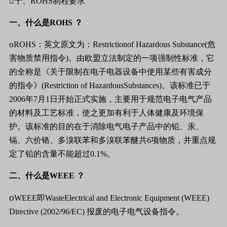

十、
ROHS
制程要求
一、什么是
ROHS
？
o
ROHS
：
英文原文为
：
Restrictionof Hazardous Substance(
危
害物质禁用指令
)
。由欧盟立法制定的一项强制性标准
，
它
的全称是
《
关于限制在电子电器设备中使用某些有害成分
的指令
》
(Restriction of HazardousSubstances)
。该标准已于
2006
年
7
月
1
日
开始正式实施，主要用于规范电子电气产品
的材料及工艺标准，使之更加有利于人体健康及环境保
护。该标准的目的在于消除电气电子产品中的铅、汞、
镉、六价铬、多溴联苯和多溴联苯醚共
6
项物质，并重点规
定了铅的含量不能超过
0.1%
。
二、什么是
WEEE
？
o
WEEE
即
WasteElectrical and Electronic Equipment (WEEE)
Directive (2002/96/EC)
报废的电子电气设备指令。