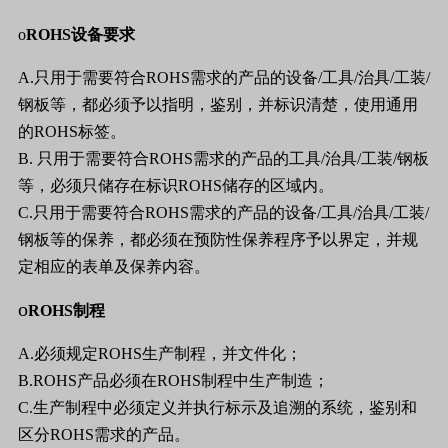
o
ROHS
设备要求
A.
只用于需要符合
ROHS
需求的产品的设备
/
工具
/
治具
/
工装
/
钢板等，都必须予以指明，鉴别，并标识清楚，使用通用
的
ROHS
标签。
B.
只用于需要符合
ROHS
需求的产品的工具
/
治具
/
工装
/
钢板
等，必须只储存在标识
ROHS
储存的区域内。
C.
只用于需要符合
ROHS
需求的产品的设备
/
工具
/
治具
/
工装
/
钢板等的保养，都必须在预防性保养程序予以界定，并规
定相应的表单及保养内容。
o
ROHS
制程
A.
必须规定
ROHS
生产制程，并文件化；
B.ROHS
产品必须在
ROHS
制程中生产制造；
C.
生产制程中必须定义并执行标示及追溯的系统，鉴别和
区分
ROHS
需求的产品。