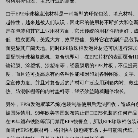
材料填补包装、填充行业的需要。
由于
EPE
珍珠棉发泡材料是一种新型的环保包装、填充材料。
越特性，越来越被人们认识，因此它的使用将不断扩大和创
是在包装和其它工业用材方面，它比传统的用材性能更好，
低，档次更高，美观大方，效果更佳。另外它在农副产品包
面更显其广阔天地。同时
EPE
珍珠棉发泡片材还可以进行深加
需配制珍珠棉复膜机、复合机即可，在
EPE
片材的表面覆合
H
镀铝膜、涂塑纸、涂塑布等，经覆膜后的
EPE
片板，不但提高
度，而且还可提高原有的各种性能和附印刷各种图案、文字
品宣传力度。并且对复合后的片材可广泛应用到箱内衬、救
热、防潮帐棚等的内衬垫料等，经济效益随着翻倍增长。
另外，
EPS(
发泡聚苯乙烯
)
包装制品使用后无法回收，造成白
被国际禁用。
98
年欧美等国颁布禁止进口
EPS
包装的任何产品
在
99
年颁布铁路等部门禁用
EPS
快餐盒，所以
EPE
珍珠棉包装
面替代
EPS
包装材料，将很快占领包装市场，并可能替代纸、