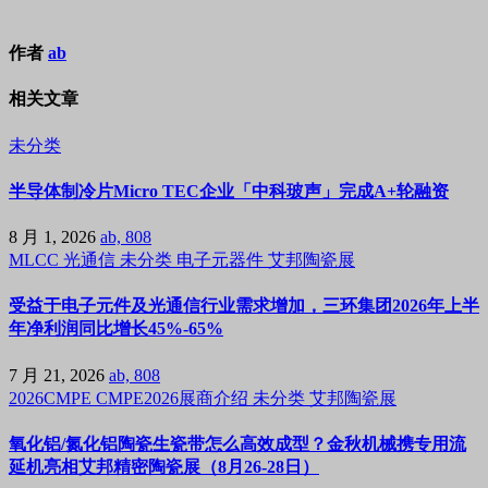
作者
ab
相关文章
未分类
半导体制冷片Micro TEC企业「中科玻声」完成A+轮融资
8 月 1, 2026
ab, 808
MLCC
光通信
未分类
电子元器件
艾邦陶瓷展
受益于电子元件及光通信行业需求增加，三环集团2026年上半
年净利润同比增长45%-65%
7 月 21, 2026
ab, 808
2026CMPE
CMPE2026展商介绍
未分类
艾邦陶瓷展
氧化铝/氮化铝陶瓷生瓷带怎么高效成型？金秋机械携专用流
延机亮相艾邦精密陶瓷展（8月26-28日）