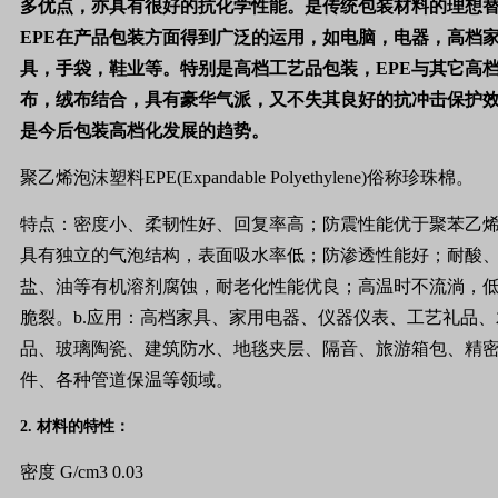
多优点，亦具有很好的抗化学性能。是传统包装材料的理想
EPE
在产品包装方面得到广泛的运用，如电脑，电器，高档
具，手袋，鞋业等。特别是高档工艺品包装，
EPE
与其它高
布，绒布结合，具有豪华气派，又不失其良好的抗冲击保护
是今后包装高档化发展的趋势。
聚乙烯泡沫塑料
EPE(Expandable Polyethylene)
俗称珍珠棉。
特点：密度小、柔韧性好、回复率高；防震性能优于聚苯乙
具有独立的气泡结构，表面吸水率低；防渗透性能好；耐酸
盐、油等有机溶剂腐蚀，耐老化性能优良；高温时不流淌，
脆裂。
b.
应用：高档家具、家用电器、仪器仪表、工艺礼品、
品、玻璃陶瓷、建筑防水、地毯夹层、隔音、旅游箱包、精
件、各种管道保温等领域。
2.
材料的特性：
密度
G/cm3 0.03