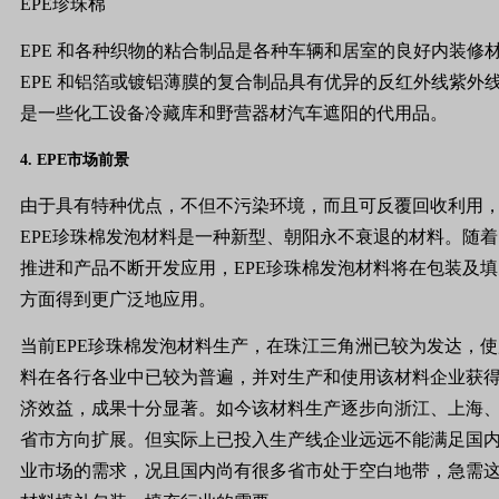
EPE
珍珠棉
EPE
和各种织物的粘合制品是各种车辆和居室的良好内装修
EPE
和铝箔或镀铝薄膜的复合制品具有优异的反红外线紫外
是一些化工设备冷藏库和野营器材汽车遮阳的代用品。
4.
EPE
市场前景
由于具有特种优点，不但不污染环境，而且可反覆回收利用
EPE
珍珠棉发泡材料是一种新型、朝阳永不衰退的材料。随着
推进和产品不断开发应用，
EPE
珍珠棉发泡材料将在包装及填
方面得到更广泛地应用。
当前
EPE
珍珠棉发泡材料生产，在珠江三角洲已较为发达，使
料在各行各业中已较为普遍，并对生产和使用该材料企业获
济效益，成果十分显著。如今该材料生产逐步向浙江、上海
省市方向扩展。但实际上已投入生产线企业远远不能满足国
业市场的需求，况且国内尚有很多省市处于空白地带，急需