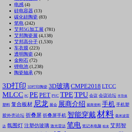
电感
(4)
硅电容器
(13)
碳化硅陶瓷
(83)
笔电
(242)
艾邦5G加工展
(781)
艾邦陶瓷展
(4,138)
艾邦高分子
(1,530)
车衣膜
(223)
透明陶瓷
(24)
金刚石
(72)
锂电池
(1,238)
陶瓷轴承
(79)
3D打印
3D玻璃
CMPE2018
LTCC
3D打印陶瓷
MLCC
PE
TPE
TPU
PET
会议论坛
会议
PVC
PC
半导体
尼龙
展商介绍
手机
复合板材
手机塑
塑料
展会
展商资料
材料
智能穿戴
折叠屏
折叠屏手机
胶外壳论坛
毫米波雷
笔电
氛围灯
艾邦智
注塑仿玻璃
笔记本电脑
激光雷达
达
粉末