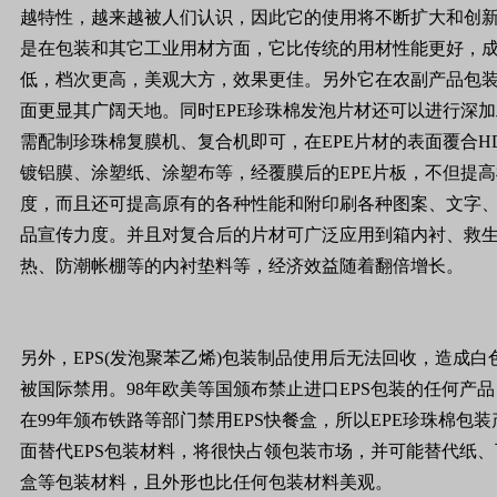
越特性，越来越被人们认识，因此它的使用将不断扩大和创
是在包装和其它工业用材方面，它比传统的用材性能更好，
低，档次更高，美观大方，效果更佳。另外它在农副产品包
面更显其广阔天地。同时
EPE
珍珠棉发泡片材还可以进行深加
需配制珍珠棉复膜机、复合机即可，在
EPE
片材的表面覆合
H
镀铝膜、涂塑纸、涂塑布等，经覆膜后的
EPE
片板，不但提高
度，而且还可提高原有的各种性能和附印刷各种图案、文字
品宣传力度。并且对复合后的片材可广泛应用到箱内衬、救
热、防潮帐棚等的内衬垫料等，经济效益随着翻倍增长。
另外，
EPS(
发泡聚苯乙烯
)
包装制品使用后无法回收，造成白
被国际禁用。
98
年欧美等国颁布禁止进口
EPS
包装的任何产品
在
99
年颁布铁路等部门禁用
EPS
快餐盒，所以
EPE
珍珠棉包装
面替代
EPS
包装材料，将很快占领包装市场，并可能替代纸、
盒等包装材料，且外形也比任何包装材料美观。