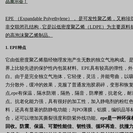
品展示会！
EPE
（
Expandable Polyethylene
），
是可发性聚乙烯，又称珍
非交联闭孔结构
,
它是以低密度聚乙烯（
LDPE
）为主要原料
的高泡沫聚乙烯制品。
1.
EPE
特点
它由低密度聚乙烯脂经物理发泡产生无数的独立气泡构成。
界上比较先进的保护性内包装材料。
EPE
具有较高的弹性，外
白。由于是完全独立气泡体，它轻便，灵活，并能弯曲，以
力分散外，缓冲的效果，克服了普通发泡胶易碎，变形和恢
点
,epe
有保温，隔水防潮，隔热，隔音，防摩擦，抗老化，耐
点。抗老化能力强，具有很好的加工性，加入静电剂的粉红
料，还具有显著的防静电功能；与
PO
薄膜，铝膜，编织品等
合，还可以增加其撕裂强度和防紫外线功能。
epe
是一种环保
回收。防震、保温、可塑性能佳、韧性强、循环再造、抗撞