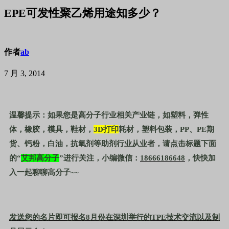
EPE可发性聚乙烯用途知多少？
作者
ab
7 月 3, 2014
温馨提示：如果您是高分子行业相关产业链，如塑料，弹性
体，橡胶，模具，鞋材，
3D
打印
耗材，塑料包装，
PP
、
PE
期
货、钙粉，白油，抗氧剂等助剂行业从业者，请点击标题下面
的“
艾邦高分子
”进行关注，小编微信：
18666186648
，快快加
入一起聊聊高分子
~~
发送您的名片即可报名8月份在深圳举行的TPE技术交流以及制