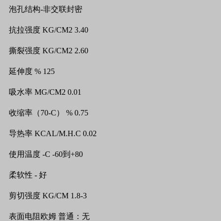
泡孔结构
-
非交联封密
抗拉强度
KG/CM2 3.40
撕裂强度
KG/CM2 2.60
延伸度
% 125
吸水率
MG/CM2 0.01
收缩率（
70-C
）
% 0.75
导热率
KCAL/M.H.C 0.02
使用温度
-C -60
到
+80
柔软性
-
好
剪切强度
KG/CM 1.8-3
表面电阻欧姆
普通：无