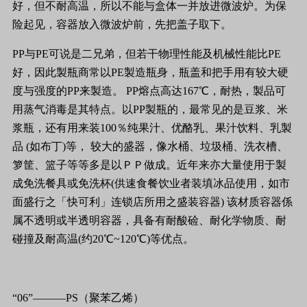
好，但不耐高温，所以不能与盒体一并放进微波炉。为保
险起见，容器放入微波炉前，先把盖子取下。
PP与PE可说是二兄弟，但若干物理性能及机械性能比PE
好，因此製瓶商常以PE製造瓶身，瓶盖和把手用有较大硬
度与强度的PP来製造。 PP熔点高达167℃，耐热，製品可
用蒸气消毒是其特点。以PP製瓶的，最常见的是豆浆、米
浆瓶，还有用来装100％纯果汁、优酪乳、果汁饮料、乳製
品 (如布丁)等， 较大的盛器，像水桶、垃圾桶、洗衣槽、
箩筐、篮子等等多是以ＰＰ做成。近年来亦大量使用于製
成免洗餐具或免洗杯(供速食餐饮业者装填冰品使用，如市
面盛行之「快可利」连锁店所用之盛装容器) 该材质容器係
属不透明或半透明容器，具备有耐酸硷、耐化学物质、耐
碰撞及耐高温(约20℃~120℃)等优点。
“06”———PS（聚苯乙烯）