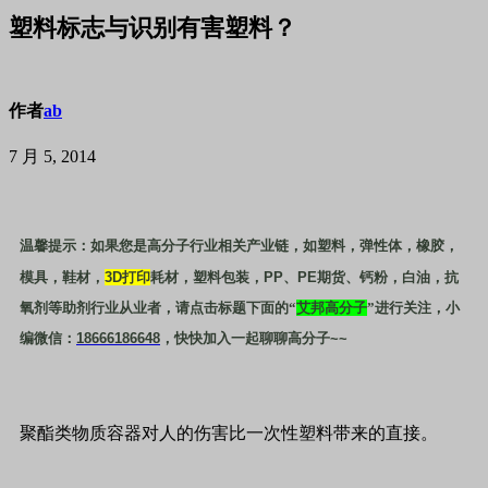
塑料标志与识别有害塑料？
作者
ab
7 月 5, 2014
温馨提示：如果您是高分子行业相关产业链，如塑料，弹性体，橡胶，
模具，鞋材，
3D
打印
耗材，塑料包装，
PP
、
PE
期货、钙粉，白油，抗
氧剂等助剂行业从业者，请点击标题下面的“
艾邦高分子
”进行关注，小
编微信：
18666186648
，快快加入一起聊聊高分子
~~
聚酯类物质容器对人的伤害比一次性塑料带来的直接。