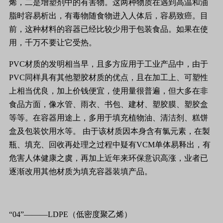
烯，二是增塑剂中的有害物。这两种物质在遇到高温和油
脂时容易析出，有毒物随食物进入人体后，容易致癌。目
前，这种材料的容器已经比较少用于包装食品。如果在使
用，千万不要让它受热。
PVC材质的发明相当早，且多方应用于工业产品中，由于
PVC同样具有其他塑胶材质的优点，且在加工上、可塑性
上相当优良，加上价钱便宜，使用量很普遍，但大多在非
食品方面，像水管、雨衣、书包、建材、塑胶膜、塑胶盒
等等。在容器用途上，多用于填充植物油、清洁剂、糕饼
盒及包装饮用水等。 由于该材质因本身含有氯元素，在製
瓶、填充、回收再处理之过程中疑有VCM单体易释出，有
危害人体健康之虞，再加上近年来环保意识高涨，业者已
逐渐改用其他材质为填充容器装填产品。
“04”———LDPE（低密度聚乙烯）