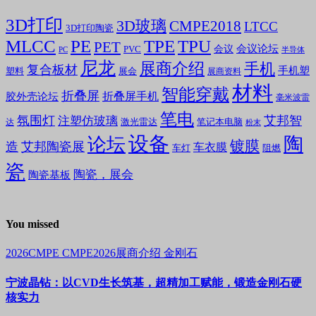
3D打印
3D玻璃
CMPE2018
LTCC
3D打印陶瓷
MLCC
PE
TPE
TPU
PET
会议论坛
会议
PVC
PC
半导体
尼龙
展商介绍
手机
复合板材
手机塑
塑料
展会
展商资料
材料
智能穿戴
折叠屏
折叠屏手机
胶外壳论坛
毫米波雷
笔电
氛围灯
艾邦智
注塑仿玻璃
笔记本电脑
激光雷达
达
粉末
设备
陶
论坛
镀膜
造
艾邦陶瓷展
车衣膜
车灯
阻燃
瓷
陶瓷，展会
陶瓷基板
You missed
2026CMPE
CMPE2026展商介绍
金刚石
宁波晶钻：以CVD生长筑基，超精加工赋能，锻造金刚石硬
核实力