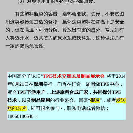
（3）避免使用非耐热的容器盛装热食。
有些塑料瓶类的容器，遇热会变软、变形，不要试图
用这类容器装过热的食物。虽然这类塑料在常温下是安全
的，但在高温下可能分解、释放出有害的成分。常见到有
人将热开水、热茶装入矿泉水瓶或饮料瓶，这种做法具有
一定的健康危害性。
中国高分子论坛“
TPE
技术交流以及制品展示会
”将于
2014
年
8
月
21
日在
深圳
举行，们旨在打造一届围绕
TPE
中心
，
聚合
TPE
下游用户
，
上游原料合成厂家
，
共同探讨
TPE
技术
，以及
制品应用
的行业盛会。回复“
报名
”，或者
发送
您的名片
，即可报名参与
~
，联系电话或者微信：
18666186648
；