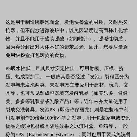
这是用于制造碗装泡面盒、发泡快餐盒的材质。又耐热又
抗寒，但不能放进微波炉中，以免因温度过高而释出化学
物。并且不能用于盛装强酸（如柳橙汁）、强碱性物质，
因为会分解出对人体不好的聚苯乙烯。因此，您要尽量避
免用快餐盒打包滚烫的食物。
PS吸水性低，且其尺寸安定性佳，可用射模、压模、挤
压、热成型加工。 一般依其是否经过「发泡」製程区分为
发泡与未发泡两类。未发泡PS主要应用于建材、玩具、文
具等，也可常见製成容器填充发酵乳品（如养乐多、健健
美、多多等乳製品或乳酸产品）等，近年来亦大量使用于
製成免洗餐具。发泡PS（即俗称保丽龙）则是在製程中利
用发泡剂作20倍至100倍不等之发泡，用于包装家电或资讯
物品之缓冲包材或具隔热效果之冰淇淋盒、鱼箱等，一般
称为EPS（Expanded polystyrene）；同时也用于製成免洗餐