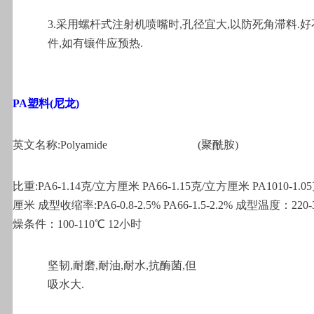
3.
采用螺杆式注射机喷嘴时,孔径宜大,以防死角滞料.好
件,如有镶件应预热.
PA
塑料(尼龙)
英文名称:Polyamide
(
聚酰胺)
比重:PA6-1.14克/立方厘米 PA66-1.15克/立方厘米 PA1010-1.
厘米 成型收缩率:PA6-0.8-2.5% PA66-1.5-2.2% 成型温度：220-
燥条件：100-110℃ 12小时
坚韧,耐磨,耐油,耐水,抗酶菌,但
吸水大.