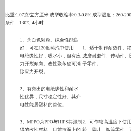
比重:1.07克/立方厘米 成型收缩率:0.3-0.8% 成型温度：260-29
条件：130℃ 4小时
1
、为白色颗粒。综合性能良
好，可在120度蒸汽中使用，
1
、适于制作耐热件、
电绝缘性好，吸水小，但有应
减磨耐磨件、传动件、
力开裂倾向。改性聚苯醚可消
子零件。
除应力开裂。
2
、有突出的电绝缘性和耐水
性优异，尺寸稳定性好。其介
电性能居塑料的首位。
3
、MPPO为PPO与HIPS共混制
2
、可作较高温度下使
得的改性材料，目前市面上的
轮、风叶、阀等零件，