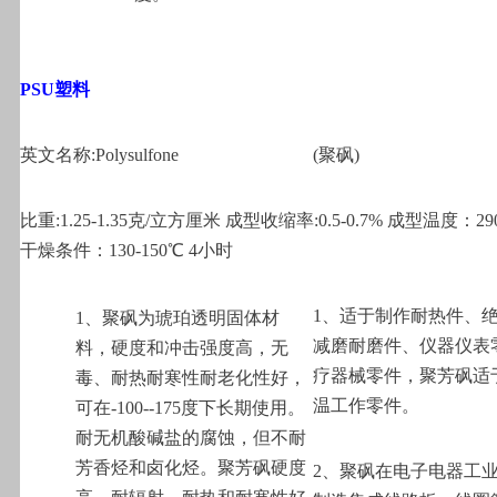
PSU
塑料
英文名称:Polysulfone
(
聚砜)
比重:1.25-1.35克/立方厘米 成型收缩率:0.5-0.7% 成型温度：290
干燥条件：130-150℃ 4小时
1
、适于制作耐热件、
1
、聚砜为琥珀透明固体材
减磨耐磨件、仪器仪表
料，硬度和冲击强度高，无
疗器械零件，聚芳砜适
毒、耐热耐寒性耐老化性好，
温工作零件。
可在-100--175度下长期使用。
耐无机酸碱盐的腐蚀，但不耐
芳香烃和卤化烃。聚芳砜硬度
2
、聚砜在电子电器工