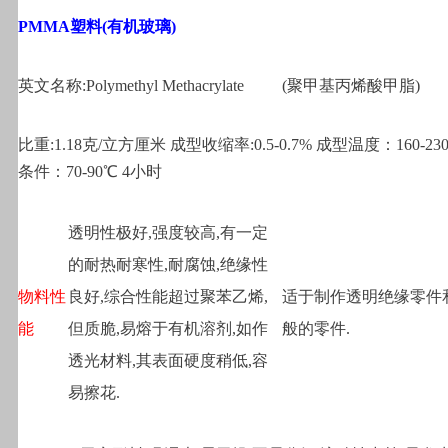
PMMA
塑料(有机玻璃)
英文名称:Polymethyl Methacrylate
(
聚甲基丙烯酸甲脂)
比重:1.18克/立方厘米 成型收缩率:0.5-0.7% 成型温度：160-23
条件：70-90℃ 4小时
透明性极好,强度较高,有一定
的耐热耐寒性,耐腐蚀,绝缘性
物料性
良好,综合性能超过聚苯乙烯,
适于制作透明绝缘零件
能
但质脆,易熔于有机溶剂,如作
般的零件.
透光材料,其表面硬度稍低,容
易擦花.