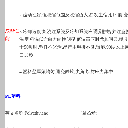
2.
流动性好,但收缩范围及收缩值大,易发生缩孔.凹痕,变
成型性
3.
冷却速度快,浇注系统及冷却系统应缓慢散热,并注意
能
温度.料温低方向方向性明显.低温高压时尤其明显,模
于50度时,塑件不光滑,易产生熔接不良,留痕,90度以上
曲变形
4.
塑料壁厚须均匀,避免缺胶,尖角,以防应力集中.
PE
塑料
英文名称:Polyethylene
(
聚乙烯)