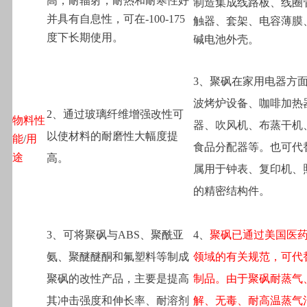
高，耐辐射，耐热和耐寒性好
制造集成线路板、线圈
并具有自息性，可在-100-175
触器、套架、电容薄膜
度下长期使用。
碱电池外壳。
3
、聚砜在家用电器方
波烤炉设备、咖啡加热
2
、通过玻璃纤维增强改性可
物料性
器、吹风机、布蒸干机
以使材料的耐磨性大幅度提
能
/
用
食品分配器等。也可代
途
高。
属用于钟表、复印机、
的精密结构件。
3
、可将聚砜与ABS、聚酰亚
4
、
聚砜已通过美国医
氨、聚醚醚酮和氟塑料等制成
领域的有关规范，可代
聚砜的改性产品，主要是提高
制品。由于聚砜耐蒸气
其冲击强度和伸长率、耐溶剂
解、无毒、耐高温蒸气