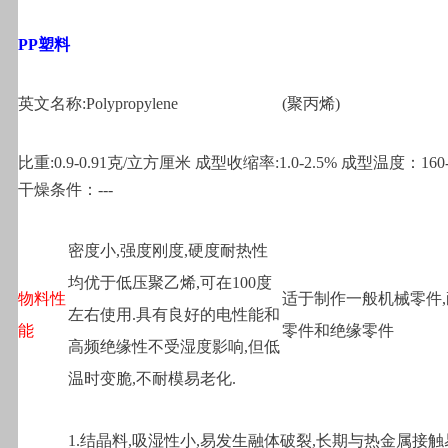
PP
塑料
英文名称:Polypropylene
(
聚丙烯)
比重:0.9-0.91克/立方厘米 成型收缩率:1.0-2.5% 成型温度：160
干燥条件：---
密度小,强度刚度,硬度耐热性
均优于低压聚乙烯,可在100度
物料性
适于制作一般机械零件
左右使用.具有良好的电性能和
能
零件和绝缘零件
高频绝缘性不受湿度影响,但低
温时变脆,不耐模易老化.
1.
结晶料,吸湿性小,易发生融体破裂,长期与热金属接触