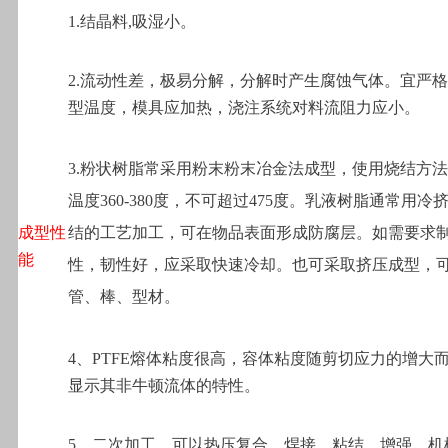
1.
结晶料,吸湿小。
2.
流动性差，极易分解，分解时产生腐蚀气体。宜严格
型温度，模具应加热，浇注系统对料流阻力应小。
3.
粉状树脂常采用粉末粉末冶金法成型，使用烧结方法
温度360-380度，不可超过475度。乳液树脂通常用冷
成型性
结的工艺加工，可在物品表面形成防腐层。如需要求
能
性，韧性好，应采取快速冷却。也可采取挤压成型，
管、棒、型材。
4
、PTFE熔体粘度很高，容体粘度随剪切应力的增大
显示其非牛顿流体的特性。
5
、二次加工，可以热压复合、焊接、粘结、增强、机