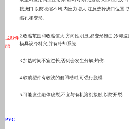
接浇口,以防收缩不均,内应力增大.注意选择浇口位置,
缩孔和变形.
2.
收缩范围和收缩值大,方向性明显,易变形翘曲.冷却速
成型性
模具设冷料穴,并有冷却系统.
能
3.
加热时间不宜过长,否则会发生分解,灼伤.
4.
软质塑件有较浅的侧凹槽时,可强行脱模.
5.
可能发生融体破裂,不宜与有机溶剂接触,以防开裂.
PVC