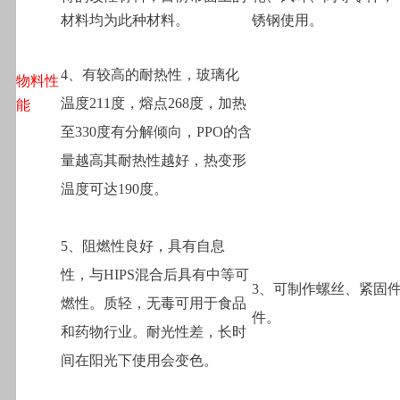
材料均为此种材料。
锈钢使用。
4
、有较高的耐热性，玻璃化
物料性
温度211度，熔点268度，加热
能
至330度有分解倾向，PPO的含
量越高其耐热性越好，热变形
温度可达190度。
5
、阻燃性良好，具有自息
性，与HIPS混合后具有中等可
3
、可制作螺丝、紧固
燃性。质轻，无毒可用于食品
件。
和药物行业。耐光性差，长时
间在阳光下使用会变色。