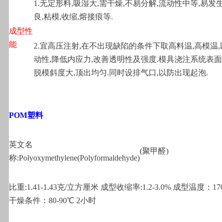
1.
无定形料,吸湿大,需干燥,不易分解,流动性中等,易发
良,粘模,收缩,熔接痕等.
成型性
能
2.
宜高压注射,在不出现缺陷的条件下取高料温,高模温
动性,降低内应力,改善透明性及强度.模具浇注系统表面
脱模斜度大,顶出均匀.同时设排气口,以防出现起泡.
POM
塑料
英文名
(
聚甲醛)
称:Polyoxymethylene(Polyformaldehyde)
比重:1.41-1.43克/立方厘米 成型收缩率:1.2-3.0% 成型温度：170
干燥条件：80-90℃ 2小时