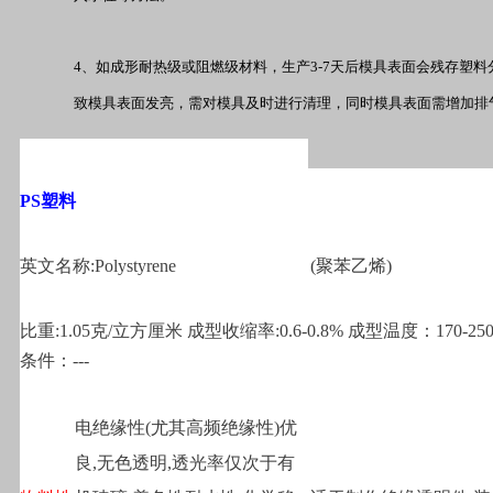
4
、如成形耐热级或阻燃级材料，生产
3-7
天后模具表面会残存塑料
致模具表面发亮，需对模具及时进行清理，同时模具表面需增加排
PS
塑料
英文名称:Polystyrene
(
聚苯乙烯)
比重:1.05克/立方厘米 成型收缩率:0.6-0.8% 成型温度：170-25
条件：---
电绝缘性(尤其高频绝缘性)优
良,无色透明,透光率仅次于有