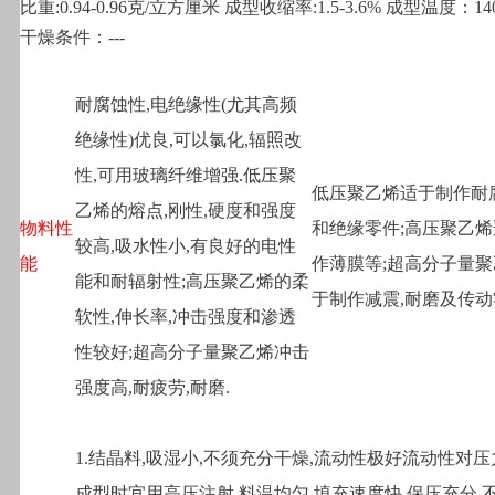
比重:0.94-0.96克/立方厘米 成型收缩率:1.5-3.6% 成型温度：140
干燥条件：---
耐腐蚀性,电绝缘性(尤其高频
绝缘性)优良,可以氯化,辐照改
性,可用玻璃纤维增强.低压聚
低压聚乙烯适于制作耐
乙烯的熔点,刚性,硬度和强度
物料性
和绝缘零件;高压聚乙
较高,吸水性小,有良好的电性
能
作薄膜等;超高分子量
能和耐辐射性;高压聚乙烯的柔
于制作减震,耐磨及传动
软性,伸长率,冲击强度和渗透
性较好;超高分子量聚乙烯冲击
强度高,耐疲劳,耐磨.
1.
结晶料,吸湿小,不须充分干燥,流动性极好流动性对压
成型时宜用高压注射,料温均匀,填充速度快,保压充分.