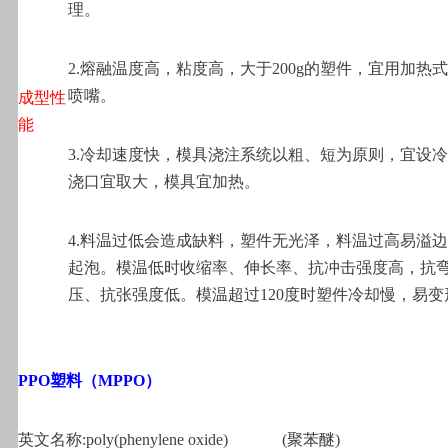
理。
2.
熔融温度高，粘度高，大于200g的塑件，宜用加热
喷嘴。
成型性
能
3.
冷却速度快，模具浇注系统以粗、短为原则，宜设冷
浇口宜取大，模具宜加热。
4.
料温过低会造成缺料，塑件无光泽，料温过高易溢边
起泡。模温低时收缩率、伸长率、抗冲击强度高，抗
压、抗张强度低。模温超过120度时塑件冷却慢，易变
PPO
塑料（MPPO）
英文名称:poly(phenylene oxide)
(
聚苯醚)