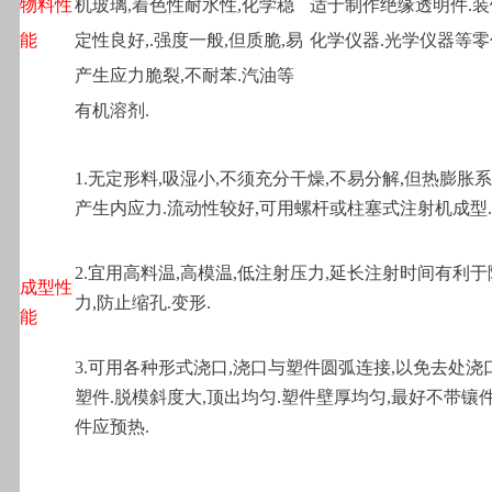
物料性
机玻璃,着色性耐水性,化学稳
适于制作绝缘透明件.
能
定性良好,.强度一般,但质脆,易
化学仪器.光学仪器等零
产生应力脆裂,不耐苯.汽油等
有机溶剂.
1.
无定形料,吸湿小,不须充分干燥,不易分解,但热膨胀系
产生内应力.流动性较好,可用螺杆或柱塞式注射机成型.
2.
宜用高料温,高模温,低注射压力,延长注射时间有利
成型性
力,防止缩孔.变形.
能
3.
可用各种形式浇口,浇口与塑件圆弧连接,以免去处浇
塑件.脱模斜度大,顶出均匀.塑件壁厚均匀,最好不带镶件
件应预热.