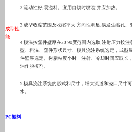
2.
流动性好,易溢料。宜用自锁时喷嘴,并应加热。
3.
成型收缩范围及收缩率大,方向性明显,易发生缩孔、
成型性
能
4.
模温按塑件壁厚在20-90度范围内选取,注射压力按注
型、料温、塑件形状尺寸、模具浇注系统选定，成型
件壁厚选定。树脂粘度小时，注射、冷却时间应取长
油作脱模剂。
5.
模具浇注系统的形式和尺寸，增大流道和浇口尺寸可
水。
PC
塑料