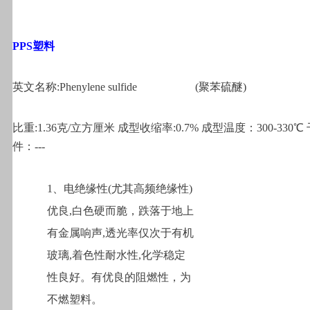
PPS
塑料
英文名称:Phenylene sulfide
(
聚苯硫醚)
比重:1.36克/立方厘米 成型收缩率:0.7% 成型温度：300-330℃
件：---
1
、电绝缘性(尤其高频绝缘性)
优良,白色硬而脆，跌落于地上
有金属响声,透光率仅次于有机
玻璃,着色性耐水性,化学稳定
性良好。有优良的阻燃性，为
不燃塑料。