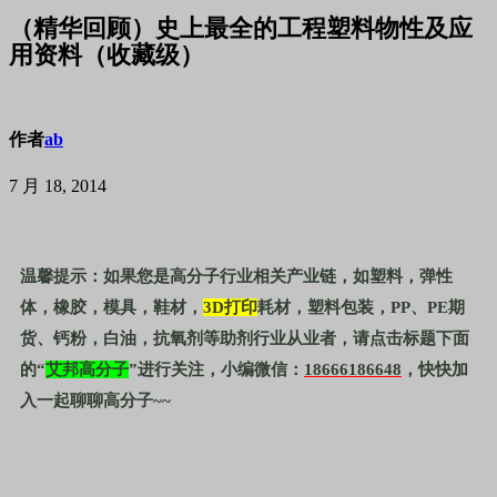
（精华回顾）史上最全的工程塑料物性及应
用资料（收藏级）
作者
ab
7 月 18, 2014
温馨提示：如果您是高分子行业相关产业链，如塑料，弹性
体，橡胶，模具，鞋材，
3D
打印
耗材，塑料包装，
PP
、
PE
期
货、钙粉，白油，抗氧剂等助剂行业从业者，请点击标题下面
的“
艾邦高分子
”进行关注，小编微信：
18666186648
，快快加
入一起聊聊高分子
~~