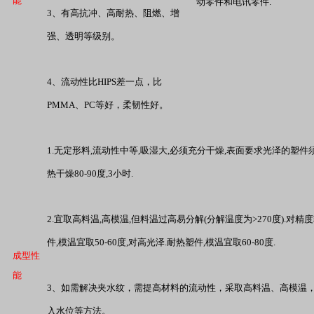
能
动零件和电讯零件
.
3
、有高抗冲、高耐热、阻燃、增
强、透明等级别。
4
、流动性比
HIPS
差一点，比
PMMA
、
PC
等好，柔韧性好。
1.
无定形料
,
流动性中等
,
吸湿大
,
必须充分干燥
,
表面要求光泽的塑件
热干燥
80-90
度
,3
小时
.
2.
宜取高料温
,
高模温
,
但料温过高易分解
(
分解温度为
>270
度
).
对精度
件
,
模温宜取
50-60
度
,
对高光泽
.
耐热塑件
,
模温宜取
60-80
度
.
成型性
能
3
、如需解决夹水纹，需提高材料的流动性，采取高料温、高模温
入水位等方法。