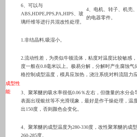
6
、可以与
4
、电机、转子、机壳
ABS,HDPE,PPS,PA,HIPS、玻
的电器零件。
璃纤维等进行共混改性处理。
1.
非结晶料,吸湿小。
2.
流动性差，为类似牛顿流体，粘度对温度比较敏感，
度一般在0.8毫米以上。极易分解，分解时产生腐蚀气
格控制成型温度，模具应加热，浇注系统对料流阻力
成型性
能
3
、聚苯醚的吸水率很低0.06％左右，但微量的水分会
表面出现银丝等不光滑现象，最好是作干燥处理，温
出150度，否则颜色会变化。
4
、聚苯醚的成型温度为280-330度，改性聚苯醚的成
260-285度。