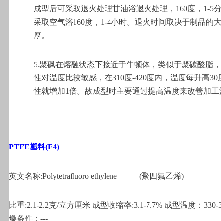
成型后可采取退火处理甘油浴退火处理，160度，1-5
采取空气浴160度，1-4小时。退火时间取决于制品的
厚。
5.
聚砜在熔融状态下接近于牛顿体，类似于聚碳酸脂，
性对温度比较敏感，在310度-420度内，温度每升高3
性就增加1倍。故成型时主要通过提高温度来改善加工
PTFE
塑料(F4)
英文名称:Polytetrafluoro ethylene
(
聚四氟乙烯)
比重:2.1-2.2克/立方厘米 成型收缩率:3.1-7.7% 成型温度：330-
燥条件：---