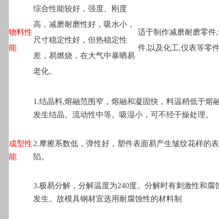
综合性能较好，强度、刚度
高，减磨耐磨性好，吸水小，
物料性
适于制作减磨耐磨零件
尺寸稳定性好，但热稳定性
能
件,以及化工,仪表等零
差，易燃烧，在大气中暴晒易
老化。
1.
结晶料,熔融范围窄，熔融和凝固快，料温稍低于熔
发生结晶。流动性中等。吸湿小，可不经干燥处理。
成型性
2.
摩擦系数低，弹性好，塑件表面易产生皱纹花样的表
能
陷。
3.
极易分解，分解温度为240度。分解时有刺激性和腐
发生。故模具钢材宜选用耐腐蚀性的材料制