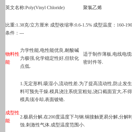
英文名称:Poly(Vinyl Chloride)
聚氯乙烯
比重:1.38克/立方厘米 成型收缩率:0.6-1.5% 成型温度：160-19
条件：---
力学性能,电性能优良,耐酸碱
物料性
适于制作薄板,电线电缆
力极强,化学稳定性好,但软化
能
密封件等.
点低.
1.
无定形料,吸湿小,流动性差.为了提高流动性,防止发生
料可预先干燥.模具浇注系统宜粗短,浇口截面宜大,不得
模具须冷却,表面镀铬.
成型性
2.
极易分解,在200度温度下与钢.铜接触更易分解,分解
能
蚀.刺激性气体.成型温度范围小.