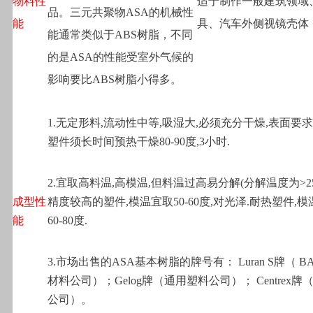
物料性
适于制作一般建筑领域
品。三元共聚物ASA的机械性
能
具、汽车外侧视镜壳体
能通常类似于ABS树脂，不同
的是ASA的性能受室外气候的
影响要比ABS树脂小得多。
1.
无定形料,流动性中等,吸湿大,必须充分干燥,表面要
塑件须长时间预热干燥80-90度,3小时.
2.
宜取高料温,高模温,但料温过高易分解(分解温度为>25
成型性
精度较高的塑件,模温宜取50-60度,对光泽.耐热塑件,
能
60-80度.
3.
市场出售的ASA基本树脂的牌号有： Luran S牌（ B
材料公司）；Gelog牌（通用塑料公司）； Centrex牌
公司）。