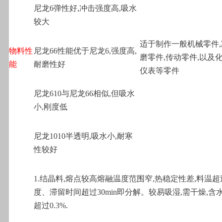
尼龙6弹性好,冲击强度高,吸水
较大
适于制作一般机械零件
物料性
尼龙66性能优于尼龙6,强度高,
磨零件,传动零件,以及化
能
耐磨性好
仪表等零件
尼龙610与尼龙66相似,但吸水
小,刚度低
尼龙1010半透明,吸水小,耐寒
性较好
1.
结晶料,熔点较高熔融温度范围窄,热稳定性差,料温超过
度、滞留时间超过30min即分解。较易吸湿,需干燥,含
超过0.3%.