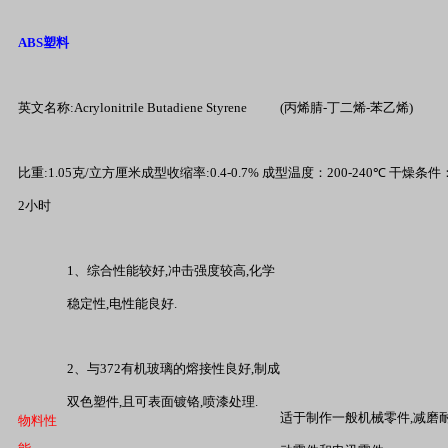
ABS
塑料
英文名称
:Acrylonitrile Butadiene Styrene
(
丙烯腈
-
丁二烯
-
苯乙烯
)
比重
:1.05
克
/
立方厘米
成型收缩率
:0.4-0.7%
成型温度：
200-240℃
干燥条件
2
小时
1
、综合性能较好
,
冲击强度较高
,
化学
稳定性
,
电性能良好
.
2
、与
372
有机玻璃的熔接性良好
,
制成
双色塑件
,
且可表面镀铬
,
喷漆处理
.
适于制作一般机械零件
,
减磨
物料性