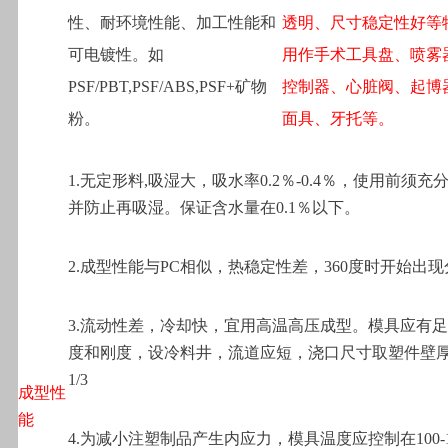
性、耐环境性能、加工性能和
透明、尺寸稳定性好等
可电镀性。如
用作手术工具盘、喷雾
PSF/PBT,PSF/ABS,PSF+矿物
控制器、心脏阀、起博
粉。
面具、牙托等。
1.
无定形料,吸湿大，吸水率0.2％-0.4％，使用前须充
并防止再吸湿。保证含水量在0.1％以下。
2.
成型性能与PC相似，热稳定性差，360度时开始出现
3.
流动性差，冷却快，宜用高温高压成型。模具应有足
度和刚度，设冷料井，流道应短，浇口尺寸取塑件壁厚的
1/3
成型性
能
4.
为减小注塑制品产生内应力，模具温度应控制在100-1