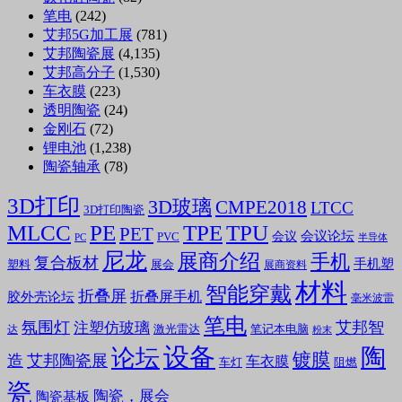
笔电
(242)
艾邦5G加工展
(781)
艾邦陶瓷展
(4,135)
艾邦高分子
(1,530)
车衣膜
(223)
透明陶瓷
(24)
金刚石
(72)
锂电池
(1,238)
陶瓷轴承
(78)
3D打印
3D玻璃
CMPE2018
LTCC
3D打印陶瓷
MLCC
PE
TPE
TPU
PET
会议论坛
会议
PVC
PC
半导体
尼龙
展商介绍
手机
复合板材
手机塑
塑料
展会
展商资料
材料
智能穿戴
折叠屏
折叠屏手机
胶外壳论坛
毫米波雷
笔电
氛围灯
艾邦智
注塑仿玻璃
笔记本电脑
激光雷达
达
粉末
设备
陶
论坛
镀膜
造
艾邦陶瓷展
车衣膜
车灯
阻燃
瓷
陶瓷，展会
陶瓷基板