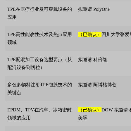
TPE
在医疗行业及可穿戴设备的
拟邀请
PolyOne
应用
TPE
高性能改性技术及热点应用
（已确认）
四川大学张爱
领域
TPE
配混加工设备选型要点（从
拟邀请
科倍隆
配混设备到切粒）
多色多物料注射
TPE
包胶技术的
拟邀请
阿博格博创
关键点
EPDM
、
TPV
在汽车、冰箱密封
（已确认）
DOW
拟邀请
领域的应用
美孚