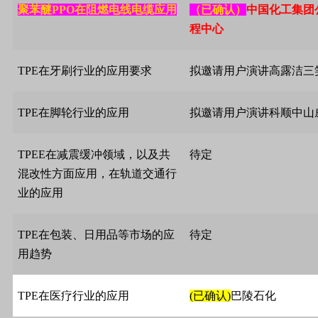
聚苯醚
PPO
在阻燃电线电缆应用
（已确认）
中国化工集团
程中心
TPE
在牙刷行业的应用要求
拟邀请用户演讲高露洁三
TPE
在脚轮行业的应用
拟邀请用户演讲科顺中山
TPEE
在减震缓冲领域，以及共
待定
混改性方面应用，在轨道交通行
业的应用
TPE
在包装、日用品等市场的应
待定
用趋势
TPE
在医疗行业的应用
(
已确认
)
巴陵石化