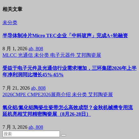
相关文章
未分类
半导体制冷片Micro TEC企业「中科玻声」完成A+轮融资
8 月 1, 2026
ab, 808
MLCC
光通信
未分类
电子元器件
艾邦陶瓷展
受益于电子元件及光通信行业需求增加，三环集团2026年上半
年净利润同比增长45%-65%
7 月 21, 2026
ab, 808
2026CMPE
CMPE2026展商介绍
未分类
艾邦陶瓷展
氧化铝/氮化铝陶瓷生瓷带怎么高效成型？金秋机械携专用流
延机亮相艾邦精密陶瓷展（8月26-28日）
7 月 3, 2026
ab, 808