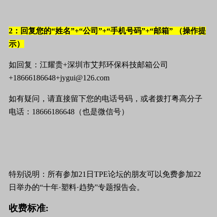
2
：回复您的“姓名”
+
“公司”
+
“手机号码”
+
“邮箱”
（操作提
示）
如回复：江耀贵+深圳市艾邦环保科技邮箱公司
+18666186648+jygui@126.com
如有疑问，请直接留下您的电话号码，或者拨打粤高分子
电话：
18666186648
（也是微信号）
特别说明：所有参加
21
日
TPE
论坛的朋友可以免费参加
22
日举办的“十年·塑料·趋势”专题报告会。
收费标准
: