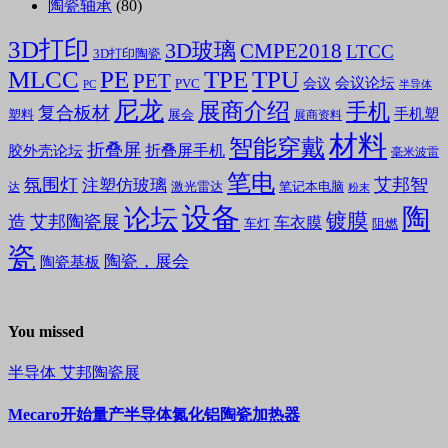
陶瓷轴承
(80)
3D打印
3D玻璃
CMPE2018
LTCC
3D打印陶瓷
MLCC
PE
TPE
TPU
PET
会议论坛
会议
PVC
PC
半导体
尼龙
展商介绍
手机
复合板材
手机塑
塑料
展会
展商资料
材料
智能穿戴
折叠屏
折叠屏手机
胶外壳论坛
毫米波雷
笔电
氛围灯
艾邦智
注塑仿玻璃
笔记本电脑
激光雷达
达
粉末
设备
陶
论坛
镀膜
造
艾邦陶瓷展
车衣膜
车灯
阻燃
瓷
陶瓷，展会
陶瓷基板
You missed
半导体
艾邦陶瓷展
Mecaro开始量产半导体氮化铝陶瓷加热器