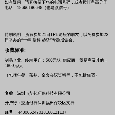
如有疑问，请直接留下您的电话号码，或者拨打粤高分子
电话：
18666186648
（也是微信号）
特别说明：所有参加
21
日
TPE
论坛的朋友可以免费参加
22
日举办的“十年·塑料·趋势”专题报告会。
收费标准
:
制品企业、终端用户：
500
元
/
人
供应商、贸易商及其他：
1800
元
/
人
（包括午餐、茶歇、全套会议资料等，不包括住宿）
名称：
深圳市艾邦环保科技有限公司
开户行：
交通银行深圳福田保税区支行
账号：
443066247018160121137