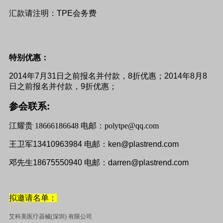
汇款请注明：TPE会务费
特别优惠：
2014
年
7
月
31
日之前报名并付款，
8
折优惠；
2014
年
8
月
8
日之前报名并付款，
9
折优惠；
参会联系
:
江耀贵 18666186648 电邮：polytpe@qq.com
王卫军
13410963984
电邮：
ken@plastrend.com
邓先生
18675550940
电邮：
darren@plastrend.com
拟邀请名单：
艾科美医疗器械
(
深圳
)
有限公司