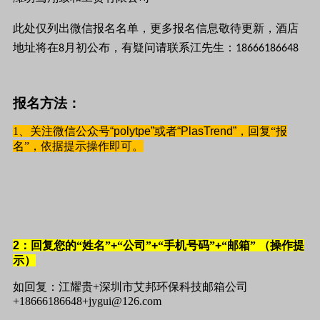
此处仅列出微信报名名单，更多报名信息敬待更新，酒店
地址将在
月初公布，有疑问请联系江先生：
8
18666186648
报名方法：
1、关注微信公众号
“polytpe”
或者
“PlasTrend”
，回复“报
名”，依据提示操作即可。
2
：回复您的“姓名”
+
“公司”
+
“手机号码”
+
“邮箱”
（操作提
示）
如回复：江耀贵+深圳市艾邦环保科技邮箱公司
+18666186648+jygui@126.com