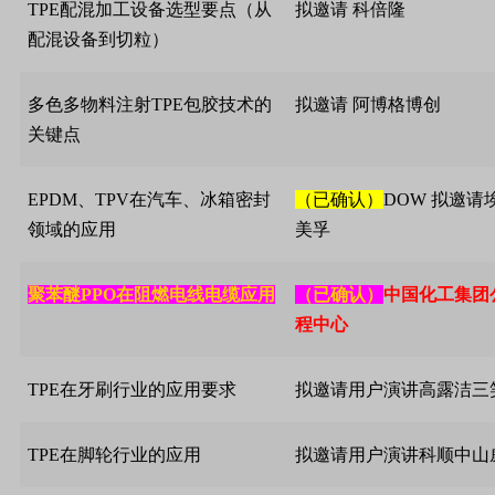
TPE
配混加工设备选型要点（从
拟邀请
科倍隆
配混设备到切粒）
多色多物料注射
TPE
包胶技术的
拟邀请
阿博格博创
关键点
EPDM
、
TPV
在汽车、冰箱密封
（已确认）
DOW
拟邀请
领域的应用
美孚
聚苯醚
PPO
在阻燃电线电缆应用
（已确认）
中国化工集团
程中心
TPE
在牙刷行业的应用要求
拟邀请用户演讲高露洁三
TPE
在脚轮行业的应用
拟邀请用户演讲科顺中山