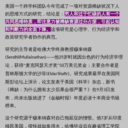
美国一个跨学科团队今年完成了一项对资源稀缺状况下人
的思维方式的研究，结论是：
穷人和过于忙碌的人有一个
共同思维特质，即注意力被稀缺资源过分占据，引起认知
和判断力的全面下降。
这项研究是心理学、行为经济学和
政策研究学者协作的典范。
研究的主导者是哈佛大学终身教授穆来纳森
他
岁时就因出色的行为经济学理
(SendhilMullainathan)——
29
论，获得“麦克阿瑟天才奖”
万美元奖金；主要合作者是
50
普林斯顿大学的沙菲
。研究成果最早在美国阿
(EldarShafir)
斯彭论坛上演示，论文发表于美国《科学》杂志，新书
《稀缺：为什么拥有太少后果会很严重？》在
月
日发
9
3
布，尚未出版就进了《金融时报》年度必读十本商业书籍
榜单。
这个研究源于穆来纳森对自己拖延症的憎恨。他
岁从印度
7
移民美国，很快就如鱼得水，哈佛毕业后在麻省理工学院