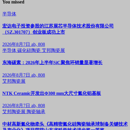
You missed
半导体
宏达电子投资参股的江苏展芯半导体技术股份有限公司
（SZ.301707）创业板成功上市
2026年8月7日
ab, 808
半导体
碳化硅陶瓷
艾邦陶瓷展
东海碳素：2026年上半年SiC聚焦环销量显著增长
2026年8月7日
ab, 808
艾邦陶瓷展
NTK Ceramic开发出Φ300 mm大尺寸氮化铝基板
2026年8月7日
ab, 808
艾邦陶瓷展
陶瓷轴承
中材高新氮化物牵头《高精密氮化硅陶瓷轴承球制备关键技术