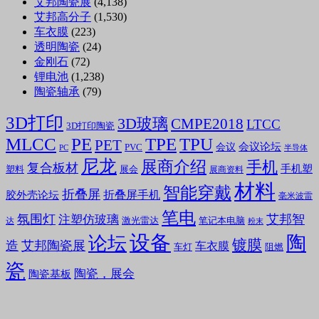
艾邦陶瓷展
(4,138)
艾邦高分子
(1,530)
车衣膜
(223)
透明陶瓷
(24)
金刚石
(72)
锂电池
(1,238)
陶瓷轴承
(79)
3D打印
3D玻璃
CMPE2018
LTCC
3D打印陶瓷
MLCC
PE
TPE
TPU
PET
会议论坛
会议
PVC
PC
半导体
尼龙
展商介绍
手机
复合板材
手机塑
塑料
展会
展商资料
材料
智能穿戴
折叠屏
折叠屏手机
胶外壳论坛
毫米波雷
笔电
氛围灯
艾邦智
注塑仿玻璃
笔记本电脑
激光雷达
达
粉末
设备
陶
论坛
镀膜
造
艾邦陶瓷展
车衣膜
车灯
阻燃
瓷
陶瓷，展会
陶瓷基板