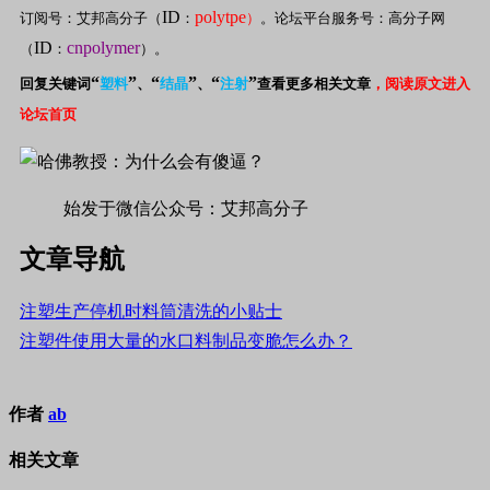
ID
polytpe
订阅号：艾邦高分子（
：
）
。论坛平台服务号：高分子网
ID
cnpolymer
（
：
）。
“
”
“
”
“
”
回复关键词
塑料
、
结晶
、
注射
查看更多相关文章
，阅读原文进入
论坛首页
始发于微信公众号：艾邦高分子
文章导航
注塑生产停机时料筒清洗的小贴士
注塑件使用大量的水口料制品变脆怎么办？
作者
ab
相关文章