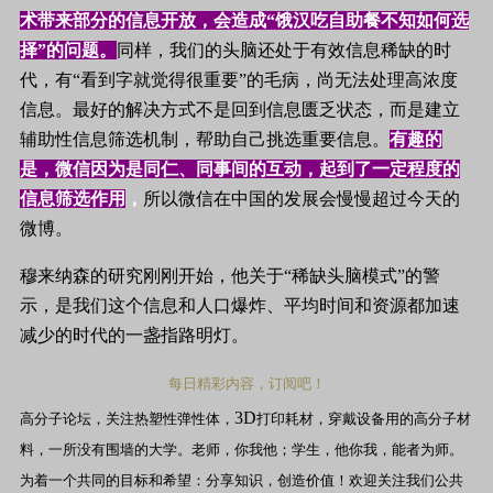
术带来部分的信息开放，会造成“饿汉吃自助餐不知如何选
择”的问题。
同样，我们的头脑还处于有效信息稀缺的时
代，有“看到字就觉得很重要”的毛病，尚无法处理高浓度
信息。最好的解决方式不是回到信息匮乏状态，而是建立
辅助性信息筛选机制，帮助自己挑选重要信息。
有趣的
是，微信因为是同仁、同事间的互动，起到了一定程度的
信息筛选作用
，
所以微信在中国的发展会慢慢超过今天的
微博。
穆来纳森的研究刚刚开始，他关于“稀缺头脑模式”的警
示，是我们这个信息和人口爆炸、平均时间和资源都加速
减少的时代的一盏指路明灯。
每日精彩内容，订阅吧！
3D
高分子论坛，关注热塑性弹性体，
打印耗材，穿戴设备用的高分子材
料，一所没有围墙的大学。老师，你我他；学生，他你我，能者为师。
为着一个共同的目标和希望：分享知识，创造价值！欢迎关注我们公共