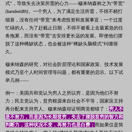
式”，导致失去决策所需的心力——穆来纳森称之为“带宽”
。一个穷人，为了满足生活所需，不得不精打
(bandwidth)
细算，没有任何“带宽”来考虑投资和发展事宜；一个过度
忙碌的人，为了赶截止日期，不得不被看上去最紧急的任
务拖累，而没有“带宽”去安排更长远的发展。即便他们摆
脱了这种稀缺状态，也会被这种“稀缺头脑模式”纠缠很
久。
穆来纳森的研究，对社会阶层理论和国家政策、技术发展
模式乃至个人时间管理等问题，都有重要的启示。以下试
举几例——
例一：美国共和党认为穷人之所以穷，是因为他们不努
力；民主党认为，贫穷根源来自社会不平等，国家应主持
再分配来支持穷人。穆来纳森却证明两党都错了：
穷人不
是不努力，而是因为长期贫穷，失去了摆脱贫穷的智力和
判断力，这种状况不变，再努力也是白费；
而如果仅是简