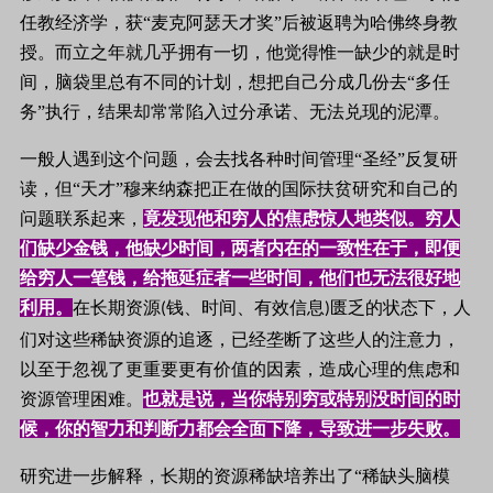
任教经济学，获“麦克阿瑟天才奖”后被返聘为哈佛终身教
授。而立之年就几乎拥有一切，他觉得惟一缺少的就是时
间，脑袋里总有不同的计划，想把自己分成几份去“多任
务”执行，结果却常常陷入过分承诺、无法兑现的泥潭。
一般人遇到这个问题，会去找各种时间管理“圣经”反复研
读，但“天才”穆来纳森把正在做的国际扶贫研究和自己的
问题联系起来，
竟发现他和穷人的焦虑惊人地类似。穷人
们缺少金钱，他缺少时间，两者内在的一致性在于，即便
给穷人一笔钱，给拖延症者一些时间，他们也无法很好地
利用。
在长期资源
钱、时间、有效信息
匮乏的状态下，人
(
)
们对这些稀缺资源的追逐，已经垄断了这些人的注意力，
以至于忽视了更重要更有价值的因素，造成心理的焦虑和
资源管理困难。
也就是说，当你特别穷或特别没时间的时
候，你的智力和判断力都会全面下降，导致进一步失败。
研究进一步解释，长期的资源稀缺培养出了“稀缺头脑模