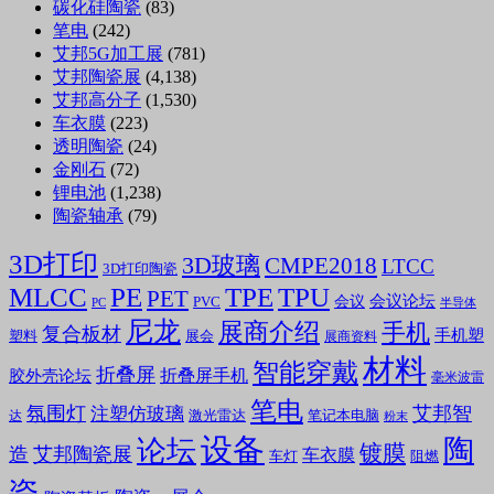
碳化硅陶瓷
(83)
笔电
(242)
艾邦5G加工展
(781)
艾邦陶瓷展
(4,138)
艾邦高分子
(1,530)
车衣膜
(223)
透明陶瓷
(24)
金刚石
(72)
锂电池
(1,238)
陶瓷轴承
(79)
3D打印
3D玻璃
CMPE2018
LTCC
3D打印陶瓷
MLCC
PE
TPE
TPU
PET
会议论坛
会议
PVC
PC
半导体
尼龙
展商介绍
手机
复合板材
手机塑
塑料
展会
展商资料
材料
智能穿戴
折叠屏
折叠屏手机
胶外壳论坛
毫米波雷
笔电
氛围灯
艾邦智
注塑仿玻璃
笔记本电脑
激光雷达
达
粉末
设备
陶
论坛
镀膜
造
艾邦陶瓷展
车衣膜
车灯
阻燃
瓷