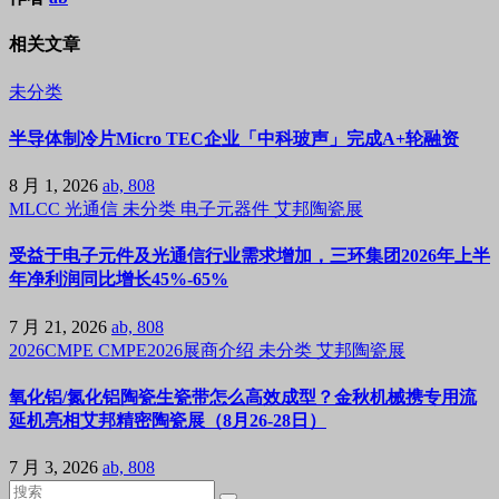
相关文章
未分类
半导体制冷片Micro TEC企业「中科玻声」完成A+轮融资
8 月 1, 2026
ab, 808
MLCC
光通信
未分类
电子元器件
艾邦陶瓷展
受益于电子元件及光通信行业需求增加，三环集团2026年上半
年净利润同比增长45%-65%
7 月 21, 2026
ab, 808
2026CMPE
CMPE2026展商介绍
未分类
艾邦陶瓷展
氧化铝/氮化铝陶瓷生瓷带怎么高效成型？金秋机械携专用流
延机亮相艾邦精密陶瓷展（8月26-28日）
7 月 3, 2026
ab, 808