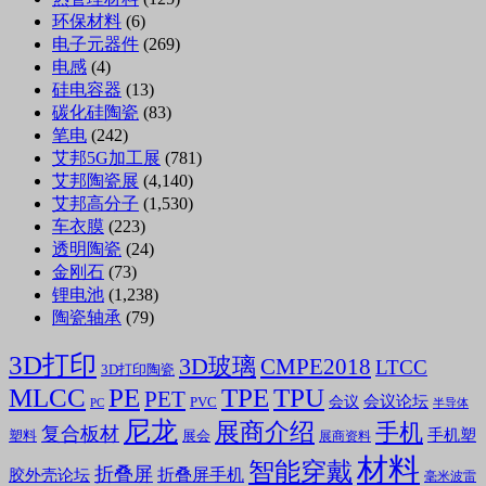
环保材料
(6)
电子元器件
(269)
电感
(4)
硅电容器
(13)
碳化硅陶瓷
(83)
笔电
(242)
艾邦5G加工展
(781)
艾邦陶瓷展
(4,140)
艾邦高分子
(1,530)
车衣膜
(223)
透明陶瓷
(24)
金刚石
(73)
锂电池
(1,238)
陶瓷轴承
(79)
3D打印
3D玻璃
CMPE2018
LTCC
3D打印陶瓷
MLCC
PE
TPE
TPU
PET
会议论坛
会议
PVC
PC
半导体
尼龙
展商介绍
手机
复合板材
手机塑
塑料
展会
展商资料
材料
智能穿戴
折叠屏
折叠屏手机
胶外壳论坛
毫米波雷