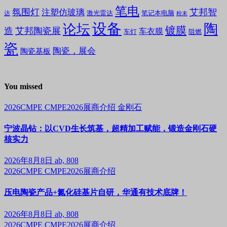
笔电
氛围灯
艾邦智
注塑仿玻璃
笔记本电脑
激光雷达
达
粉末
设备
陶
论坛
镀膜
造
艾邦陶瓷展
车衣膜
车灯
阻燃
瓷
陶瓷，展会
陶瓷基板
You missed
2026CMPE
CMPE2026展商介绍
金刚石
宁波晶钻：以CVD生长筑基，超精加工赋能，锻造金刚石硬
核实力
2026年8月8日
ab, 808
2026CMPE
CMPE2026展商介绍
压电陶瓷产品+氮化硅基片自研，华通有技术底牌！
2026年8月8日
ab, 808
2026CMPE
CMPE2026展商介绍