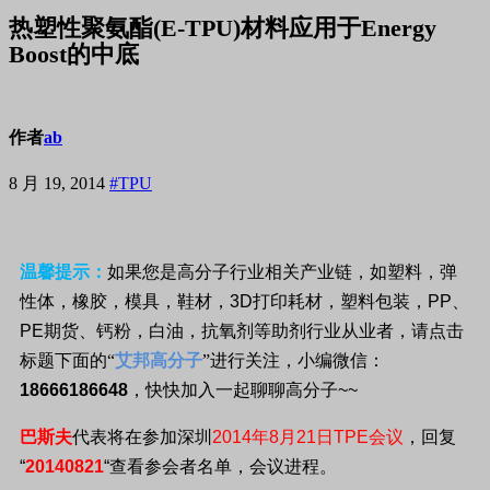
热塑性聚氨酯(E-TPU)材料应用于Energy
Boost的中底
作者
ab
8 月 19, 2014
#TPU
温馨提示：
如果您是高分子行业相关产业链，如塑料，弹
性体，橡胶，模具，鞋材，
3D
打印耗材，塑料包装，
PP
、
PE
期货、钙粉，白油，抗氧剂等助剂行业从业者，请点击
标题下面的“
艾邦高分子
”进行关注，小编微信：
18666186648
，快快加入一起聊聊高分子
~~
巴斯夫
代表将在
参加
深圳
2014年8月21日TPE会议
，回复
“
20140821
“查看参会者名单，会议进程。