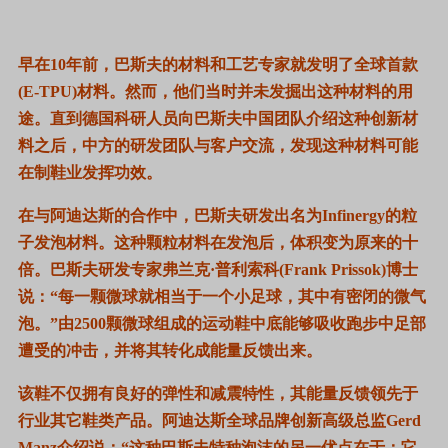
早在
10
年前，巴斯夫的材料和工艺专家就发明了全球首款
(E-TPU)
材料。然而，他们当时并未发掘出这种材料的用
途。直到德国科研人员向巴斯夫中国团队介绍这种创新材
料之后，中方的研发团队与客户交流，发现这种材料可能
在制鞋业发挥功效。
在与阿迪达斯的合作中，巴斯夫研发出名为
Infinergy
的粒
子发泡材料。这种颗粒材料在发泡后，体积变为原来的十
倍。巴斯夫研发专家弗兰克·普利索科
(Frank Prissok)
博士
说：“每一颗微球就相当于一个小足球，其中有密闭的微气
泡。”由
2500
颗微球组成的运动鞋中底能够吸收跑步中足部
遭受的冲击，并将其转化成能量反馈出来。
该鞋不仅拥有良好的弹性和减震特性，其能量反馈领先于
行业其它鞋类产品。阿迪达斯全球品牌创新高级总监
Gerd
Manz
介绍说：“这种巴斯夫特种泡沫的另一优点在于：它