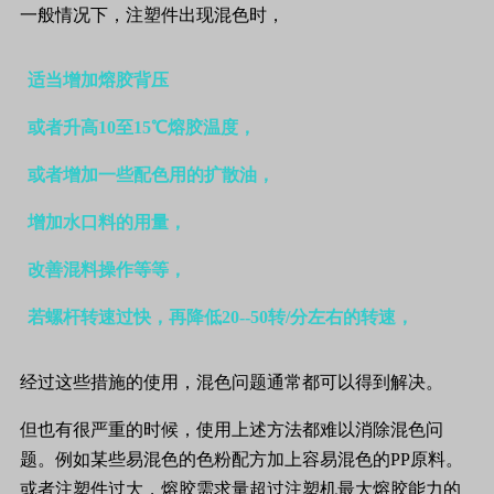
一般情况下，注塑件出现混色时，
适当增加熔胶背压
或者升高
10
至
15
℃熔胶温度，
或者增加一些配色用的扩散油，
增加水口料的用量，
改善混料操作等等，
若螺杆转速过快，再降低
20--50
转
/
分左右的转速，
经过这些措施的使用，混色问题通常都可以得到解决。
但也有很严重的时候，使用上述方法都难以消除混色问
题。例如某些易混色的色粉配方加上容易混色的
PP
原料。
或者注塑件过大，熔胶需求量超过注塑机最大熔胶能力的