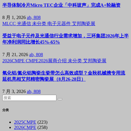
半导体制冷片Micro TEC企业「中科玻声」完成A+轮融资
8 月 1, 2026
ab, 808
MLCC
光通信
未分类
电子元器件
艾邦陶瓷展
受益于电子元件及光通信行业需求增加，三环集团2026年上半
年净利润同比增长45%-65%
7 月 21, 2026
ab, 808
2026CMPE
CMPE2026展商介绍
未分类
艾邦陶瓷展
氧化铝/氮化铝陶瓷生瓷带怎么高效成型？金秋机械携专用流
延机亮相艾邦精密陶瓷展（8月26-28日）
7 月 3, 2026
ab, 808
分类
2025CMPE
(223)
2026CMPE
(258)