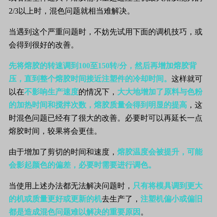
2/3
以上时，混色问题就相当难解决。
当遇到这个严重问题时，不妨先试用下面的调机技巧，或
会得到很好的改善。
先将熔胶的转速调到
100
至
150
转
/
分，然后再增加熔胶背
压，直到整个熔胶时间接近注塑件的冷却时间。
这样就可
以在
不影响生产速度
的情况下，
大大地增加了原料与色粉
的加热时间和搅拌次数，熔胶质量会得到明显的提高
，这
时混色问题已经有了很大的改善。必要时可以再延长一点
熔胶时间，较果将会更佳。
由于增加了剪切的时间和速度，
熔胶温度会被提升，可能
会影起颜色的偏差，必要时需要进行调色。
当使用上述办法都无法解决问题时，
只有将模具调到更大
的机或质量更好或更新的机
去生产了，
注塑机偏小或偏旧
都是造成混色问题难以解决的重要原因
。