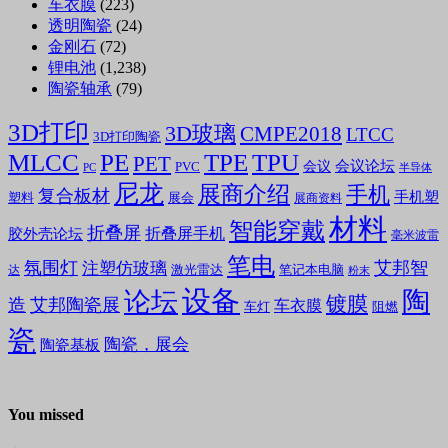
车衣膜
(223)
透明陶瓷
(24)
金刚石
(72)
锂电池
(1,238)
陶瓷轴承
(79)
3D打印
3D玻璃
CMPE2018
LTCC
3D打印陶瓷
MLCC
PE
TPE
TPU
PET
会议论坛
会议
PVC
PC
半导体
尼龙
展商介绍
手机
复合板材
手机塑
塑料
展会
展商资料
材料
智能穿戴
折叠屏
折叠屏手机
胶外壳论坛
毫米波雷
笔电
氛围灯
艾邦智
注塑仿玻璃
笔记本电脑
激光雷达
达
粉末
设备
陶
论坛
镀膜
造
艾邦陶瓷展
车衣膜
车灯
阻燃
瓷
陶瓷，展会
陶瓷基板
You missed