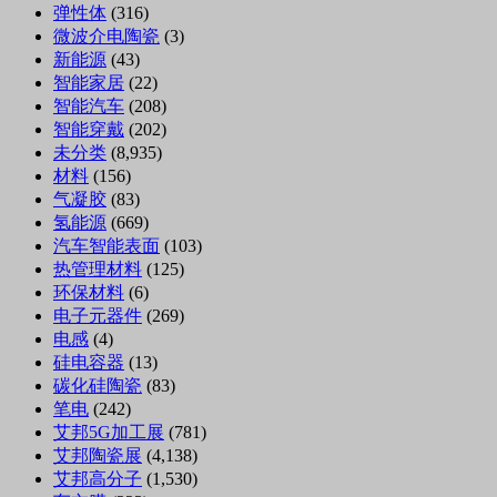
弹性体
(316)
微波介电陶瓷
(3)
新能源
(43)
智能家居
(22)
智能汽车
(208)
智能穿戴
(202)
未分类
(8,935)
材料
(156)
气凝胶
(83)
氢能源
(669)
汽车智能表面
(103)
热管理材料
(125)
环保材料
(6)
电子元器件
(269)
电感
(4)
硅电容器
(13)
碳化硅陶瓷
(83)
笔电
(242)
艾邦5G加工展
(781)
艾邦陶瓷展
(4,138)
艾邦高分子
(1,530)