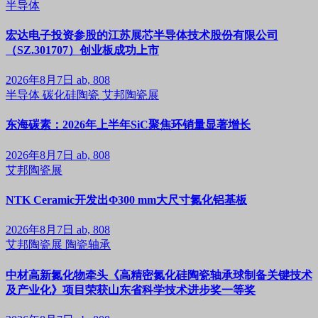
半导体
宏达电子投资参股的江苏展芯半导体技术股份有限公司
（SZ.301707）创业板成功上市
2026年8月7日
ab, 808
半导体
碳化硅陶瓷
艾邦陶瓷展
东海碳素：2026年上半年SiC聚焦环销量显著增长
2026年8月7日
ab, 808
艾邦陶瓷展
NTK Ceramic开发出Φ300 mm大尺寸氮化铝基板
2026年8月7日
ab, 808
艾邦陶瓷展
陶瓷轴承
中材高新氮化物牵头《高精密氮化硅陶瓷轴承球制备关键技术
及产业化》项目荣获山东省科学技术进步奖一等奖