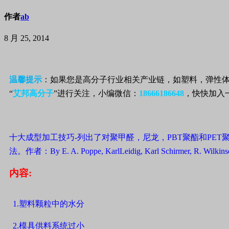
作者
ab
8 月 25, 2014
温馨提示
：如果您是高分子行业相关产业链，如塑料，弹性
“
艾邦高分子
”进行关注，小编微信：
18666186648
，快快加入
十大成型加工技巧
-
列出了对聚甲醛，尼龙，
PBT
聚酯和
PET
法。作者：
By E. A. Poppe, KarlLeidig, Karl Schirmer, R. Wilkins
内容
:
1.
塑料颗粒中的水分
2.
模具供料系统过小