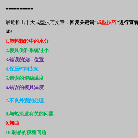
==========
最近推出十大成型技巧文章，
回复关键词“
成型技巧
”进行查
bbs
1.
塑料颗粒中的水分
2.
模具供料系统过小
3.
错误的浇口位置
4.
保压时间太短
5.
错误的熔融温度
6.
错误的模具温度
7.
不良外观的处理
8.
与热流道有关的问题
9.
翘曲
10.
制品的模垢问题