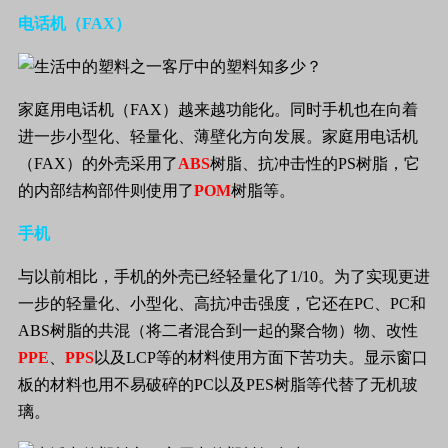
电话机（
FAX
）
家庭用电话机（
FAX
）越来越功能化。同时手机也在向着
进一步小型化、轻量化、薄壁化方向发展。家庭用电话机
（
FAX
）的外壳采用了
ABS
树脂、抗冲击性的
PS
树脂，它
的内部结构部件则使用了
POM
树脂等。
手机
与以前相比，手机的外壳已经轻量化了
1/10
。为了实现更进
一步的轻量化、小型化、高抗冲击强度，它还在
PC
、
PC
和
ABS
树脂的共混（将二者混合到一起的聚合物）物、改性
PPE
、
PPS
以及
LCP
等的材料使用方面下苦功夫。显示窗口
板的材料也用不易破碎的
PC
以及
PES
树脂等代替了无机玻
璃。