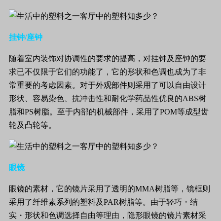
挂钟
/
座钟
随着室内装饰对协调性的要求的提高，对挂钟及座钟的要
求已不仅限于它们的功能了，它的形状和色调也成为了非
常重要的考虑因素。对于外观部件则采用了可以自由设计
形状、容易染色、抗冲击性和耐化学药品性优良的
ABS
树
脂和
PS
树脂。至于内部的机械部件，采用了
POM
等成型齿
轮及凸轮等。
眼镜
眼镜的素材，它的镜片采用了透明的
MMA
树脂等，镜框则
采用了纤维素系列的塑料及
PAR
树脂等。由于轻巧
・
结
实
・
形状和色调选择自由等理由，隐形眼镜的镜片素材采