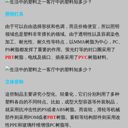
照明灯具
由于可以自由选择形状和色调，而且价格便宜，所以照明
领域也是塑料非常擅长的领域。由于透明性以及容易染色
加工、耐光性、耐久性等特点，以
MMA
树脂为中心，
PC
、
PS
树脂都发挥了重要的作用。萤光灯等的封口圈采用了
PBT
树脂，电线及插口、插座采用了
PVC
树脂材料。
立体音响
这些制品主要讲究小型化、轻量化，它们分别利用了多种
塑料各自的不同特点。比如，成型大型容器等外装制品，
就采用抗冲击性的
PS
或者
ABS
树脂。而齿轮，滑轮等机械
部件则采用
POM
或者
PBT
树脂。窗框等结构部件则采用改
性
PPE
和玻璃纤维增强
PC
树脂等。