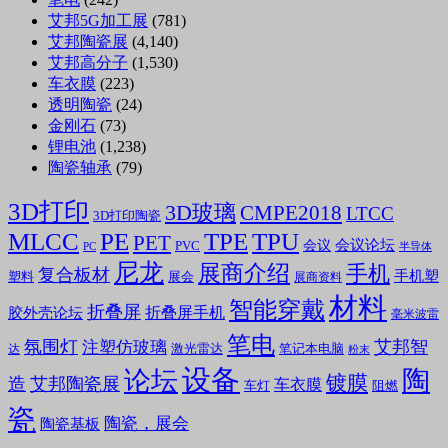
艾邦5G加工展
(781)
艾邦陶瓷展
(4,140)
艾邦高分子
(1,530)
车衣膜
(223)
透明陶瓷
(24)
金刚石
(73)
锂电池
(1,238)
陶瓷轴承
(79)
3D打印
3D玻璃
CMPE2018
LTCC
3D打印陶瓷
MLCC
PE
TPE
TPU
PET
会议论坛
会议
PVC
PC
半导体
尼龙
展商介绍
手机
复合板材
手机塑
塑料
展会
展商资料
材料
智能穿戴
折叠屏
折叠屏手机
胶外壳论坛
毫米波雷
笔电
氛围灯
艾邦智
注塑仿玻璃
笔记本电脑
激光雷达
达
粉末
设备
陶
论坛
镀膜
造
艾邦陶瓷展
车衣膜
车灯
阻燃
瓷
陶瓷，展会
陶瓷基板