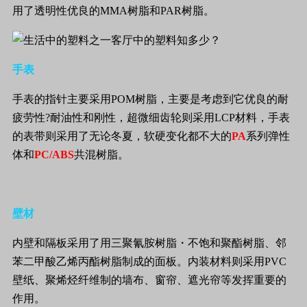
用了透明性优良的
MMA
树脂和
PAR
树脂。
手表
手表的指针主要采用
POM
树脂，主要是考虑到它优良的耐
疲劳性
?
耐油性和刚性，超微细齿轮则采用
LCP
材料，手表
的表带则采用了无论冬夏，软硬变化都不大的
PA
系列弹性
体和
PC/ABS
共混树脂。
壁材
内壁和隔板采用了用三聚氰胺树脂
・
不饱和聚酯树脂、邻
苯二甲酸乙烯丙酯树脂制成的面板。内装材料则采用
PVC
壁纸、聚烯烃纤维制的墙布、窗帘、遮光帘等发挥重要的
作用。