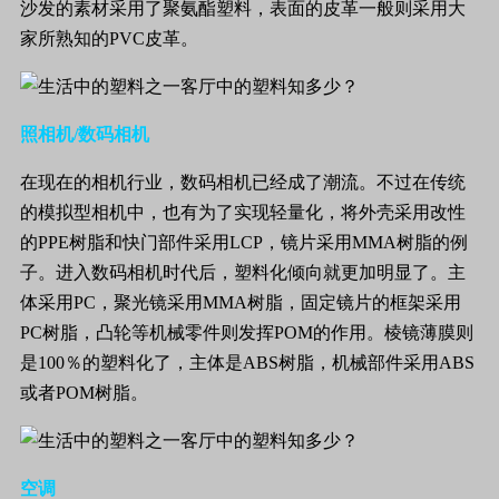
沙发的素材采用了聚氨酯塑料，表面的皮革一般则采用大
家所熟知的
PVC
皮革。
照相机
/
数码相机
在现在的相机行业，数码相机已经成了潮流。不过在传统
的模拟型相机中，也有为了实现轻量化，将外壳采用改性
的
PPE
树脂和快门部件采用
LCP
，镜片采用
MMA
树脂的例
子。进入数码相机时代后，塑料化倾向就更加明显了。主
体采用
PC
，聚光镜采用
MMA
树脂，固定镜片的框架采用
PC
树脂，凸轮等机械零件则发挥
POM
的作用。棱镜薄膜则
是
100
％的塑料化了，主体是
ABS
树脂，机械部件采用
ABS
或者
POM
树脂。
空调