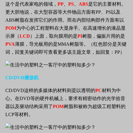
这个是代表家电的领域，
PP
、
PS
、
ABS
是它的主要材料。
更大胆地说，在大型容器等大件物品方面有
PP
、
PS
以及
ABS
树脂在发挥它们的作用。而在内部结构部件方面有以
POM
为中心的工程塑料在大显身手。在高速增长的液晶显
示屏（
LCD
）上面，取向膜用的是
PI
树脂，偏振片用的是
PVA
薄膜，导光板用的是
MMA
树脂等。（红色部分是关键
词，回复关键词即可查看更多该主题文章，如回复：
PP
）
CD/DVD
播放机
CD/DVD
这样的多媒体的材料则是以透明的
PC
材料为中
心。
在
DVD
等的硬件机械上，要求有精密动作的光学拾音
器以及驱动结构采用了
POM
树脂和被称为超级工程塑料的
LCP
等材料。