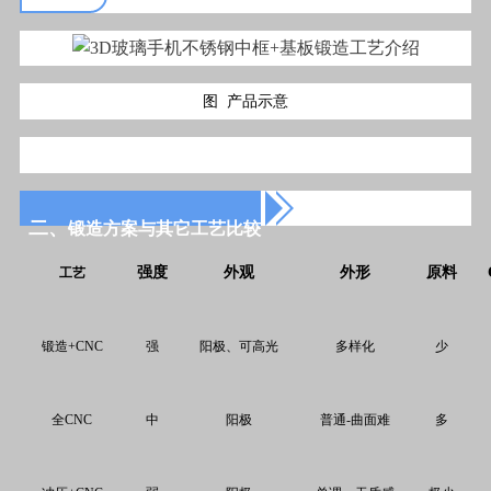
图 产品示意
二、
锻造方案与其它工艺比较
强度
外观
外形
原料
工艺
锻造
+CNC
强
阳极、可高光
多样化
少
全
CNC
中
阳极
普通
-
曲面难
多