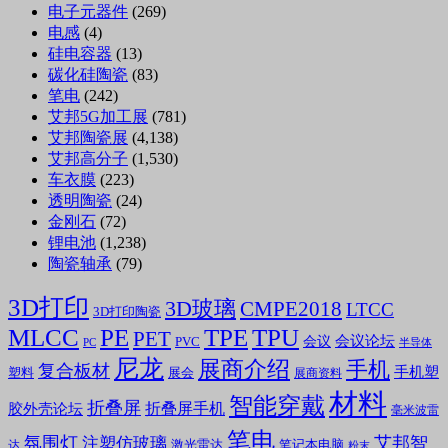
电子元器件
(269)
电感
(4)
硅电容器
(13)
碳化硅陶瓷
(83)
笔电
(242)
艾邦5G加工展
(781)
艾邦陶瓷展
(4,138)
艾邦高分子
(1,530)
车衣膜
(223)
透明陶瓷
(24)
金刚石
(72)
锂电池
(1,238)
陶瓷轴承
(79)
3D打印
3D玻璃
CMPE2018
LTCC
3D打印陶瓷
MLCC
PE
TPE
TPU
PET
会议论坛
会议
PVC
PC
半导体
尼龙
展商介绍
手机
复合板材
手机塑
塑料
展会
展商资料
材料
智能穿戴
折叠屏
折叠屏手机
胶外壳论坛
毫米波雷
笔电
氛围灯
艾邦智
注塑仿玻璃
笔记本电脑
激光雷达
达
粉末