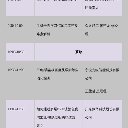
区负责人
9:30-10:00
手机全面屏CNC加工工艺及
久久精工 廖艺龙 总经
难点解析
理
10:00
-10:
30
茶歇
10:30
-1
1
:
00
3D玻璃盖板弧度及瑕疵等自
宁波九纵智能科技有限
动化检测
公司
王孟哲 总经理
11:00
-1
1
:
30
如何通过多层PVD镀颜色膜
广东振华科技股份有限
增加3D玻璃盖板的酷炫效
公司
果？