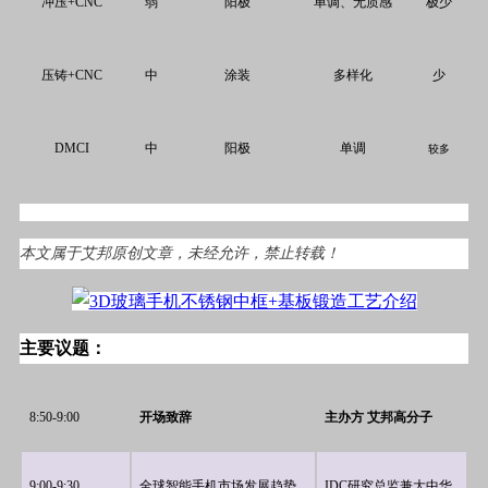
冲压
+CNC
弱
阳极
单调、无质感
极少
压铸
+CNC
中
涂装
多样化
少
DMCI
中
阳极
单调
较多
本
文属于艾邦原创文章，未经允许，禁止转载！
主要议题：
8:50-9:00
开场致辞
主办方 艾邦高分子
9:00-9:30
全球智能手机市场发展趋势
IDC研究总监兼大中华