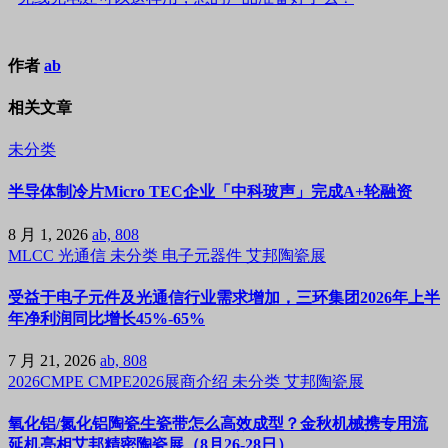
作者
ab
相关文章
未分类
半导体制冷片Micro TEC企业「中科玻声」完成A+轮融资
8 月 1, 2026
ab, 808
MLCC
光通信
未分类
电子元器件
艾邦陶瓷展
受益于电子元件及光通信行业需求增加，三环集团2026年上半
年净利润同比增长45%-65%
7 月 21, 2026
ab, 808
2026CMPE
CMPE2026展商介绍
未分类
艾邦陶瓷展
氧化铝/氮化铝陶瓷生瓷带怎么高效成型？金秋机械携专用流
延机亮相艾邦精密陶瓷展（8月26-28日）