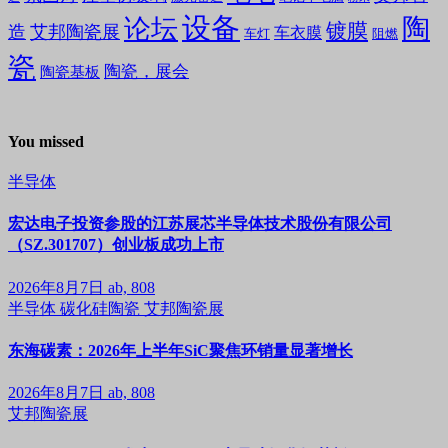
设备
陶
论坛
镀膜
造
艾邦陶瓷展
车衣膜
车灯
阻燃
瓷
陶瓷，展会
陶瓷基板
You missed
半导体
宏达电子投资参股的江苏展芯半导体技术股份有限公司
（SZ.301707）创业板成功上市
2026年8月7日
ab, 808
半导体
碳化硅陶瓷
艾邦陶瓷展
东海碳素：2026年上半年SiC聚焦环销量显著增长
2026年8月7日
ab, 808
艾邦陶瓷展