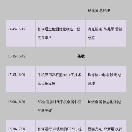
杨海滨 总经理
14:45-15:15
如何通过检测优化制造，提
海克斯康 陈兆军 营销
高良率？
总监
15:15-15:45
茶歇
15:45-16:00
手机应用及石墨cnc加工技术
珠海格力电器 段尧 总
及设备应用
经理
16:00-16:30
5G全面屏时代手机金属中框
灿煜金属 徐志彬 副总
的新突破
16:30-17:00
如何进行3D玻璃的DFM，提
昱鑫光电 邱新焜 执行