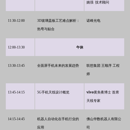
姚强 技术顾问
11:3
0
-12:0
0
3D玻璃盖板工艺难点解析：
诺峰光电
热弯与贴合
12:00-13:30
午休
13:30-13:45
全面屏手机未来的发展趋势
联想集团 王顺序 工程
师
vivo
13:45-14:15
5G手机天线设计概览
黄奂衢博士 首席
天线专家
14:15-14:45
机器人自动化在手机行业的
佛山华数机器人有限公
应用
司