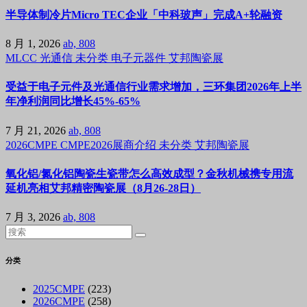
半导体制冷片Micro TEC企业「中科玻声」完成A+轮融资
8 月 1, 2026
ab, 808
MLCC
光通信
未分类
电子元器件
艾邦陶瓷展
受益于电子元件及光通信行业需求增加，三环集团2026年上半
年净利润同比增长45%-65%
7 月 21, 2026
ab, 808
2026CMPE
CMPE2026展商介绍
未分类
艾邦陶瓷展
氧化铝/氮化铝陶瓷生瓷带怎么高效成型？金秋机械携专用流
延机亮相艾邦精密陶瓷展（8月26-28日）
7 月 3, 2026
ab, 808
分类
2025CMPE
(223)
2026CMPE
(258)