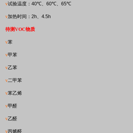
v
试验温度：
40
℃
、
60
℃
、
65
℃
v
加热时间：
2h
、
4.5h
待测
VOC
物质
v
苯
v
甲苯
v
乙苯
v
二甲苯
v
苯乙烯
v
甲醛
v
乙醛
v
丙烯醛