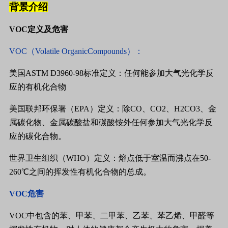
背景介绍
VOC
定义及危害
VOC
（
Volatile OrganicCompounds
）：
美国
ASTM D3960-98
标准定义：任何能参加大气光化学反
应的有机化合物
美国联邦环保署（
EPA
）定义：除
CO
、
CO2
、
H2CO3
、金
属碳化物、金属碳酸盐和碳酸铵外任何参加大气光化学反
应的碳化合物。
世界卫生组织（
WHO
）定义：熔点低于室温而沸点在
50-
260
℃之间的挥发性有机化合物的总成。
VOC
危害
VOC
中包含的苯、甲苯、二甲苯、乙苯、苯乙烯、甲醛等