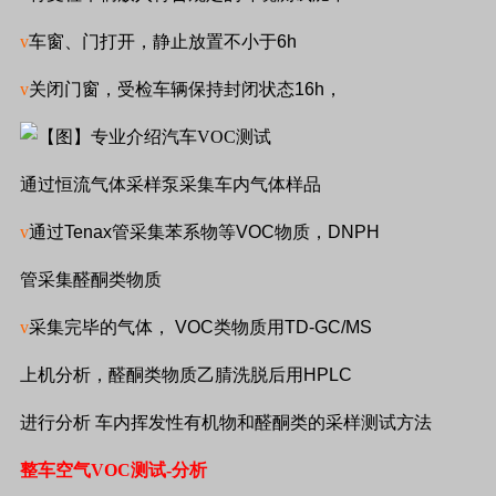
v
车窗、门打开，静止放置不小于
6h
v
关闭门窗，受检车辆保持封闭状态
16h
，
通过恒流气体采样泵采集车内气体样品
v
通过
Tenax
管采集苯系物等
VOC
物质，
DNPH
管采集醛酮类物质
v
采集完毕的气体，
VOC
类物质用
TD-GC/MS
上机分析，醛酮类物质乙腈洗脱后用
HPLC
进行分析 车内挥发性有机物和醛酮类的采样测试方法
整车空气
VOC
测试
-
分析