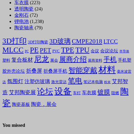
车衣膜
(223)
透明陶瓷
(24)
金刚石
(72)
锂电池
(1,238)
陶瓷轴承
(79)
3D打印
3D玻璃
CMPE2018
LTCC
3D打印陶瓷
MLCC
PE
TPE
TPU
PET
会议论坛
会议
PVC
PC
半导体
尼龙
展商介绍
手机
复合板材
手机塑
塑料
展会
展商资料
材料
智能穿戴
折叠屏
折叠屏手机
胶外壳论坛
毫米波雷
笔电
氛围灯
艾邦智
注塑仿玻璃
笔记本电脑
激光雷达
达
粉末
设备
陶
论坛
镀膜
造
艾邦陶瓷展
车衣膜
车灯
阻燃
瓷
陶瓷，展会
陶瓷基板
You missed