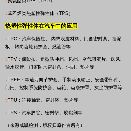
v
聚氨酯类
TPE
（
TPU
）
v
苯乙烯类热塑性弹性体（
TPS
）
热塑性弹性体在汽车中的应用
v
TPO
：汽车保险杠、 内饰表皮材料、门窗密封条、挡泥
板、转向齿轮箱护套、燃油管等
v
TPV
：保险扣、角型防冲档、风挡、空气阻流片、送风、
输水胶管、门窗防水密封条、油封、垫片等
v
TPEE
：等速万向节护套、手制动滚轮上、安全带部件、
门闩、控制系统防护套、齿轮、齿条护罩、灰尘防护罩等
v
TPU
：连接轴套、密封环、垫片等
v
TPS
：汽车胶管、密封垫、胶黏剂等
（来源威凯检测，版权归原作者所有）