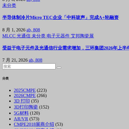
未分类
半导体制冷片Micro TEC企业「中科玻声」完成A+轮融资
8 月 1, 2026
ab, 808
MLCC
光通信
未分类
电子元器件
艾邦陶瓷展
受益于电子元件及光通信行业需求增加，三环集团2026年上半年
7 月 21, 2026
ab, 808
分类
2025CMPE
(223)
2026CMPE
(266)
3D 打印
(35)
3D打印陶瓷
(152)
5G材料
(120)
AR/VR
(573)
CMPE2018展商介绍
(53)