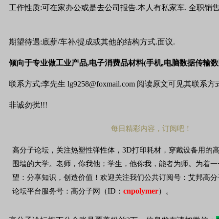
工作性质:可在家办公或是去公司报告.本人有私家车. 全职销售
期望待遇:底薪/车补/提成或其他的结构方式.面议.
倾向于专业做工业产品,电子消费品材料(手机,电脑数据传输数
联系方式:李先生 lg9258@foxmail.com 阅读原文可见其联系方
非诚勿扰!!!
每日精彩内容，订阅吧！
3D
高分子论坛，关注热塑性弹性体，
打印耗材，穿戴设备用的
围墙的大学。老师，你我他；学生，他你我，能者为师。为着一
望：分享知识，创造价值！欢迎关注我们公共订阅号：艾邦高分
ID
cnpolymer
论坛平台服务号：高分子网（
：
）。