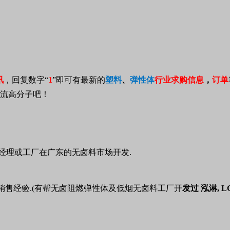
讯
，回复数字“
1
”即可有最新的
塑料
、
弹性体
行业
求购信息
，
订单
流高分子吧！
区域销售经理或工厂在广东的无卤料市场开发.
销售经验.(有帮无卤阻燃弹性体及低烟无卤料工厂开
发过 泓淋, 