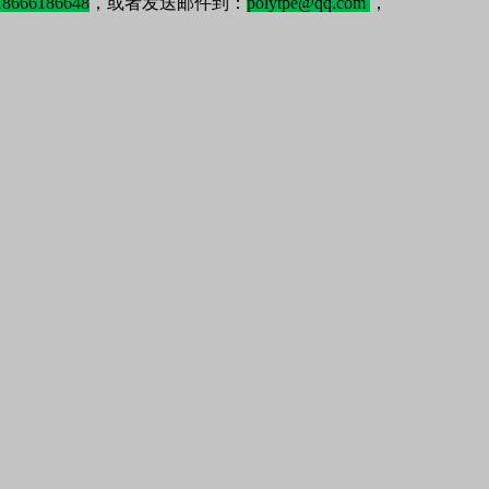
18666186648
，或者发送邮件到：
polytpe@qq.com
，