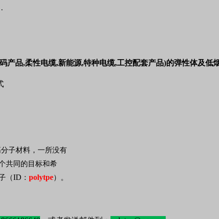
.
码产品,柔性电缆,新能源,特种电缆,工控配套产品)的弹性体及低烟
式
高分子材料，一所没有
个共同的目标和希
ID
polytpe
子（
：
）。