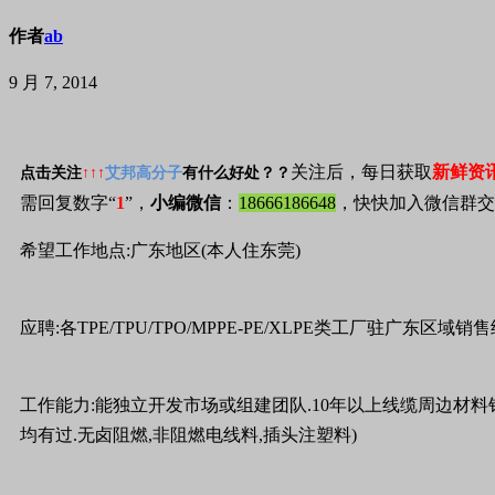
作者
ab
9 月 7, 2014
关注后，每日获取
新鲜资
点击关注
↑↑↑
艾邦高分子
有什么好处？？
需回复数字“
1
”，
小编微信
：
18666186648
，快快加入微信群交
希望工作地点:广东地区(本人住东莞)
应聘:各TPE/TPU/TPO/MPPE-PE/XLPE类工厂驻广东
工作能力:能独立开发市场或组建团队.10年以上线缆周边材料
均有过.无卤阻燃,非阻燃电线料,插头注塑料)