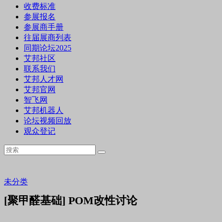
收费标准
参展报名
参展商手册
往届展商列表
同期论坛2025
艾邦社区
联系我们
艾邦人才网
艾邦官网
智飞网
艾邦机器人
论坛视频回放
观众登记
未分类
[聚甲醛基础] POM改性讨论