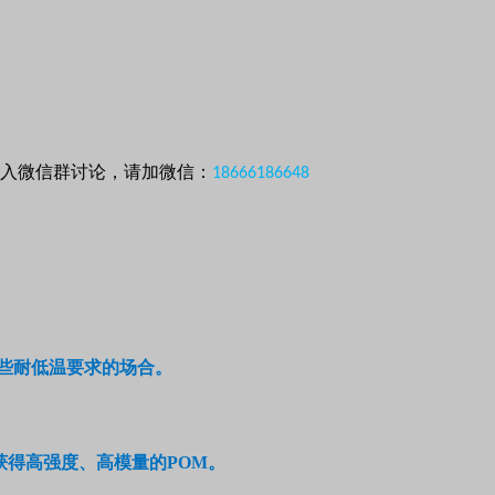
加入微信群讨论，请加微信：
18666186648
些耐低温要求的场合。
获得高强度、高模量的
POM
。