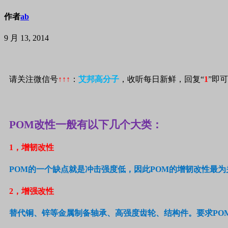
作者
ab
9 月 13, 2014
请关注微信号
↑↑↑
：
艾邦高分子
，收听每日新鲜，回复“
1
”即
POM
改性一般有以下几个大类：
1
，增韧改性
POM
的一个缺点就是冲击强度低，因此
POM
的增韧改性最为
2
，增强改性
替代铜、锌等金属制备轴承、高强度齿轮、结构件。要求
PO