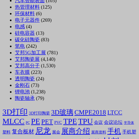
汽车智能表面
(103)
热管理材料
(125)
环保材料
(6)
电子元器件
(269)
电感
(4)
硅电容器
(13)
碳化硅陶瓷
(83)
笔电
(242)
艾邦5G加工展
(781)
艾邦陶瓷展
(4,140)
艾邦高分子
(1,530)
车衣膜
(223)
透明陶瓷
(24)
金刚石
(73)
锂电池
(1,238)
陶瓷轴承
(79)
3D打印
3D玻璃
CMPE2018
LTCC
3D打印陶瓷
MLCC
PE
TPE
TPU
PET
会议论坛
会议
PVC
PC
半导体
尼龙
展商介绍
手机
复合板材
手机塑
塑料
展会
展商资料