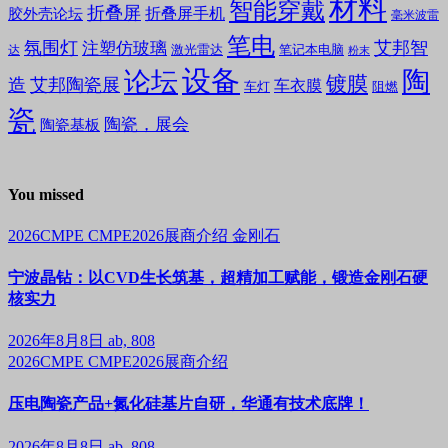
材料
智能穿戴
折叠屏
折叠屏手机
胶外壳论坛
毫米波雷
笔电
氛围灯
艾邦智
注塑仿玻璃
笔记本电脑
激光雷达
达
粉末
设备
陶
论坛
镀膜
造
艾邦陶瓷展
车衣膜
车灯
阻燃
瓷
陶瓷，展会
陶瓷基板
You missed
2026CMPE
CMPE2026展商介绍
金刚石
宁波晶钻：以CVD生长筑基，超精加工赋能，锻造金刚石硬
核实力
2026年8月8日
ab, 808
2026CMPE
CMPE2026展商介绍
压电陶瓷产品+氮化硅基片自研，华通有技术底牌！
2026年8月8日
ab, 808