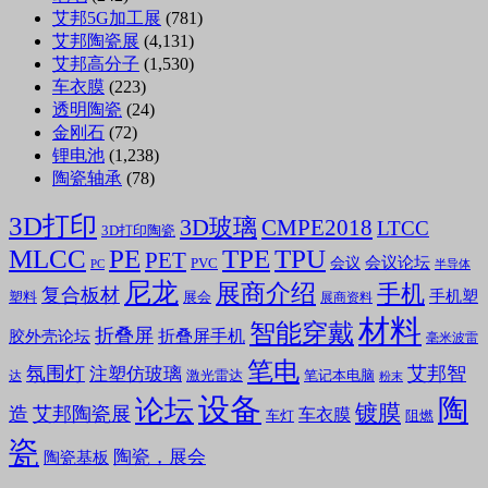
艾邦5G加工展
(781)
艾邦陶瓷展
(4,131)
艾邦高分子
(1,530)
车衣膜
(223)
透明陶瓷
(24)
金刚石
(72)
锂电池
(1,238)
陶瓷轴承
(78)
3D打印
3D玻璃
CMPE2018
LTCC
3D打印陶瓷
MLCC
PE
TPE
TPU
PET
会议论坛
会议
PVC
PC
半导体
尼龙
展商介绍
手机
复合板材
手机塑
塑料
展会
展商资料
材料
智能穿戴
折叠屏
折叠屏手机
胶外壳论坛
毫米波雷
笔电
氛围灯
艾邦智
注塑仿玻璃
笔记本电脑
激光雷达
达
粉末
设备
陶
论坛
镀膜
造
艾邦陶瓷展
车衣膜
车灯
阻燃
瓷
陶瓷，展会
陶瓷基板