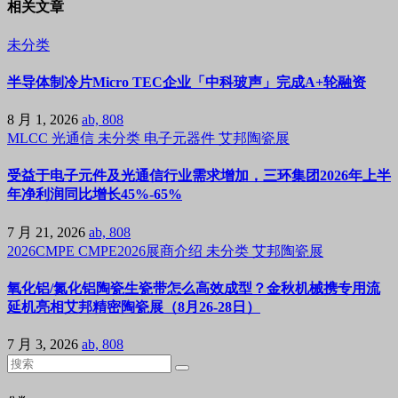
相关文章
未分类
半导体制冷片Micro TEC企业「中科玻声」完成A+轮融资
8 月 1, 2026
ab, 808
MLCC
光通信
未分类
电子元器件
艾邦陶瓷展
受益于电子元件及光通信行业需求增加，三环集团2026年上半
年净利润同比增长45%-65%
7 月 21, 2026
ab, 808
2026CMPE
CMPE2026展商介绍
未分类
艾邦陶瓷展
氧化铝/氮化铝陶瓷生瓷带怎么高效成型？金秋机械携专用流
延机亮相艾邦精密陶瓷展（8月26-28日）
7 月 3, 2026
ab, 808