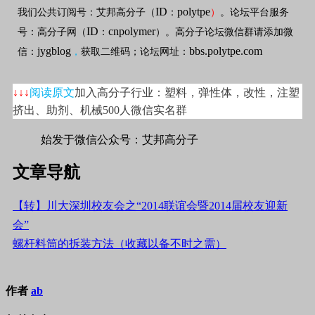
ID
polytpe
我们公共订阅号：艾邦高分子（
：
）
。论坛平台服务
ID
cnpolymer
号：高分子网（
：
）。高分子论坛微信群请添加微
jygblog
bbs.polytpe.com
信：
，
获取二维码；论坛网址：
↓↓↓
阅读原文
加入高分子行业：塑料，弹性体，改性，注塑
挤出、助剂、机械500人微信实名群
始发于微信公众号：艾邦高分子
文章导航
【转】川大深圳校友会之“2014联谊会暨2014届校友迎新
会”
螺杆料筒的拆装方法（收藏以备不时之需）
作者
ab