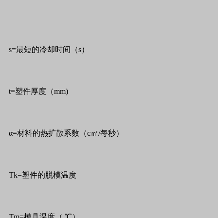
s=最短的冷却时间（s）
t=塑件厚度（mm)
α=材料的热扩散系数（c㎡/每秒）
Tk=塑件的脱模温度
Tm=模具温度（ ℃）