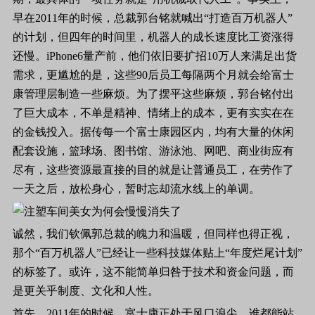
早在
2011
年的时候，总裁郭台铭就喊出“打造百万机器人”
的计划，但四年的时间里，机器人的成长速度比工资涨得
还慢。
iPhone6
量产前，他们依旧要扩招
10
万人来满足出货
需求，更尴尬的是，这些
90
后员工每隔两个月就会给富士
康管理层制造一些麻烦。为了摆平这些麻烦，郭台铭付出
了巨大成本，不单是精神、情绪上的成本，更有实实在在
的金钱投入。据传每一个富士康园区内，均有大量的休闲
配套设施，篮球场、图书馆、游泳池、网吧、商业街应有
尽有，这些资源最直接的目的就是让普通员工，在劳作了
一天之后，放松身心，暂时忘却流水线上的单调。
诚然，我们钦佩郭总裁的魄力和温暖，但同样也得正视，
那个“百万机器人”已经让一些科技媒体贴上“年度烂尾计划”
的标签了。或许，这不能简单归咎于技术和资金问题，而
是更关乎制度、文化和人性。
首先，
2011
年的时候，富士康正处于风口浪尖，谁都能站