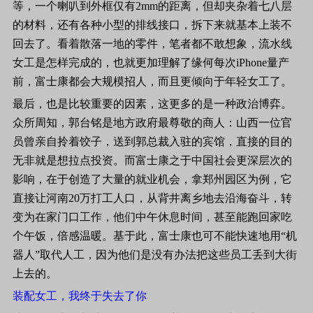
等，一个喇叭到外框仅有
2mm
的距离，但却夹杂着七八层
的材料，还有各种小型的排线接口，拆下来就基本上装不
回去了。看着散落一地的零件，笔者都不敢想象，流水线
女工是怎样完成的，也就更加理解了缘何每次
iPhone
量产
前，富士康都会大规模招人，而且更倾向于年轻女工了。
最后，也是比较重要的因素，这更多的是一种政治博弈。
众所周知，郭台铭是地方政府最尊敬的商人：山西一位官
员曾亲自拎着饺子，送到郭总裁入驻的宾馆，直接的目的
无非就是想拉点投资。而富士康之于中国社会更深层次的
影响，在于创造了大量的就业机会，拿郑州园区为例，它
直接让河南
20
万打工人口，从背井离乡地去沿海奋斗，转
变为在家门口工作，他们中午休息时间，甚至能跑回家吃
个午饭，倍感温暖。基于此，富士康也可不能快速地用“机
器人”取代人工，因为他们是没有办法把这些员工丢到大街
上去的。
装配女工，我终于失去了你