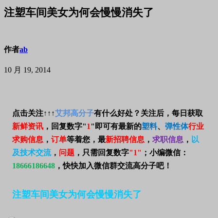
注塑车间美女为何会慢慢消失了
作者
ab
10 月 19, 2014
点击关注↑↑↑
艾邦高分子
有什么好处？关注后，每日获取
新鲜资讯
，回复数字"
1
"
即可有最新的
塑料
、
弹性体
行业
求购信息
，
订单
等着您，最
新招聘信息
，
求职信息
，
以
及技术交流
，
问题
，只需回复数字
"1"
；小编微信：
18666186648
，快快加入微信群交流高分子吧！
注塑车间美女为何会慢慢消失了