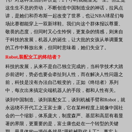
这生生不息的劳动，不断创造中国制造业的神话，拉风点
讲，是她们和乔布斯一起改变了世界，也让
NBA
球星们每
场比赛都能穿上一双新球鞋。我们向这个群体报以尊重、
敬畏的态度，但同时又心生怜悯，更复杂的情感，则来自
于科技的发展，机器人的诞生，让大批的女孩从单调重复
的工作中释放出来，但同时意味着，她们失业了。
Robot,
装配女工的终结者？
科技的发展，从来不是自己独立完成的，当科学技术大踏
步前进时，势必也要会牵扯到人性，而在解决人性问题之
前，科技是没有办法自己蜕变的，正如《终结者》系列
中，每次出来搞定尖端机器人的手段，都和人性有关。
谈到中国制造、谈到装配女工，谈到机械手臂和
Robot
，就
永远绕不开代工之王富士康，它在某种程度上就像中国社
会的一个缩影，体系庞大，制度森严、基层和高层有着显
著的界限，更重要的是，富士康也处在一个转型的关键
期，最具体的一项任务就是“用机械取代人工”。事实上，