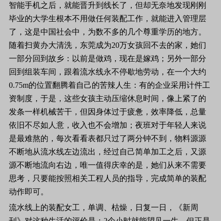
智能手机之后，就能晋升到线长了，但却无奈地发现刚刚
毕业的大学生根本不用做任何装配工作，就能进入管理层
了，这是中国社会中，为数不多的几个尊重学历的地方。
随着扫黄办大清洗，东莞成为
20
万女孩回不去的家，她们
一部分回到故乡：以前是做鸡，现在是嫁鸡；另外一部分
回到组装车间，跟着流水线永不停歇地劳动，在一个大约
0.75m
的位置翻腾着自己的苦辣人生：有的企业采用计件工
资制度，于是，这些女孩主动压缩休息时间，像上紧了的
发条一样机械苦干，但因身体过于疲惫，效率降低，总量
依旧不尽如人意，收入也不会增加；夜班对于年轻人来说
是最难熬的，每次看看表都只过了两分钟不到，物料源源
不断地从流水线左边流出，经过自己简单加工之后，又源
源不断地流向右边，唯一值得庆幸的是，她们从来不需要
思考，只要能按照相关工程人员的指导，完成简单的装配
动作即可。
流水线上的装配女工，单调、枯燥，日复一日，《新周
刊》对这种生活的评价是：
2
个小时就能望见一生。但正是