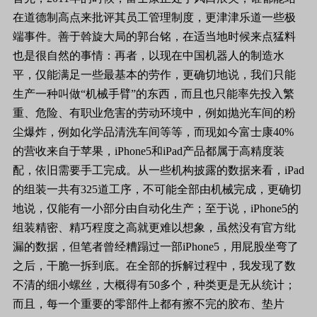
在道德制高点来批评其员工管理制度，更津津乐道一些极
端事件。善于斡旋大局的郭台铭，在适当地时候来点猛料
也是很自然的事情：再者，以现在中国机器人的制造水
平，仅能满足一些最基本的劳作，更确切地说，我们只能
生产一种叫做“机械手臂”的东西，而且也只能率先投入繁
重、危险、有职业危害的劳动环境中，例如抛光车间的粉
尘爆炸，例如化学品清洗车间等等，而现如今富士康
40%
的营收来自于苹果，
iPhone5
和
iPad
产品都属于高精度装
配，依旧需要手工完成。从一些机构披露的数据来看，
iPad
的组装一共有
325
道工序，不可能全部由机械完成，更确切
地说，仅能有一小部分由自动化生产；至于说，
iPhone5
的
组装精密、精巧程度之高就更难以想象，虽然没有官方纰
漏的数据，但笔者曾经糟蹋过一部
iPhone5
，用屁股坐弯了
之后，干脆一拆到底。在全部的拆解过程中，我发现了数
不清的细小螺丝，大概得有
50
多个，种类更是无从统计；
而且，每一个重要的零部件上都有擦不完的胶布、垫片