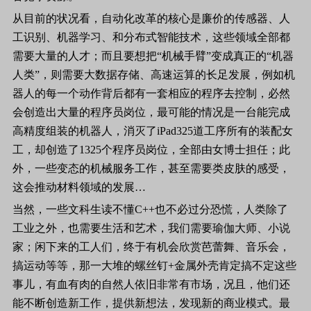
从目前的状况看，自动化改革的核心是廉价的传感器、人
工识别、机器学习、和分布式智能技术，这些领域全部都
需要大量的人才；而且要想把“机械手臂”变成真正的“机器
人类”，则需要大数据存储、高速运算的长足发展，例如机
器人的每一个动作背后都有一套相应的程序去控制，必然
会创造出大量的程序员岗位，最可能的情况是一台能完成
高精度组装的机器人，消灭了
iPad325
道工序所有的装配女
工，却创造了
1325
个程序员岗位，全部由女博士担任；此
外，一些变态的机械服务工作，甚至需要类皮肤的感受，
这会推动材料领域的发展…
当然，一些文科生读不懂
C++
也不必过分恐慌，人类除了
工业之外，也需要生活和艺术，我们需要瑜伽大师、小说
家；闲下来的工人们，终于有机会欣赏芭蕾舞、音乐会，
搞运动等等，那一大堆的螺丝钉
+
金属外壳肯定搞不定这些
事儿，有血有肉的自然人依旧非常有市场，况且，他们还
能不断创造新工作，提供新想法，发现新的商业模式。最