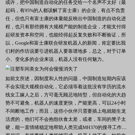
或许，把中国制造自动化的任务交给一个名声不太好（最
起码，有
95%
的人都误解了富士康）的企业，有点不负责
任，但也只有富士康的体量能反映出中国制造的自动化进
程，也只有那些拥有大规模产能的制造企业，才能支付得
起研发资本和空间，也能经得起反复失败和不断验证，所
以，
Google
和富士康联合研发机器人的新闻，肯定要比我
们村的作坊说要引进机器人要靠谱地多，总之，对于订单
小、变化多的企业来说，机器人没有任何魅力。
如前文所述，因制度和人性的问题，中国制造短期内应该
不会实现大规模自动化，它必须等着这批没有学历的流水
线女工嫁人之后，方可毫无顾忌地转型，但自动化的大趋
势不可避免，机器人的速度更快，产能更高，可以
24
小时
不间断地工作；而且，这些小伙伴只需要插上电就能生龙
活虎的，他们可不会抱怨伙食太差，或者，车间的凳子太
硬，能一直情绪稳定地帮助人类完成
MH370
的搜寻工作…