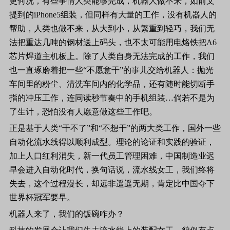
更何况，有些事情人类能够完成，机器人做不来，如前文
提到的
iPhone5
组装，但同样有大量的工作，没有机器人的
帮助，人类也做不来，从大到小，从繁重到轻巧，我们无
法把重达几吨的钢材送上码头，也不太可能用电烙铁把
A6
芯片焊道主机板上。除了人类自身无法完成的工作，我们
也一直琢磨着把一些“不愿意干”的事儿交给机器人：抛光
车间里的粉尘、清洗车间内的化学品，还有随时能切断手
指的冲压工作，连同读秒节奏中的手机组装…倘若不是为
了生计，恐怕没有人愿意做这些工作吧。
正是基于人类“干不了”和“不想干”的两大类工作，国外一些
自动化流水线得以顺利成型。理论的论证和实践的验证，
加上人口红利消失，新一代员工管理困难，中国制造业迟
早会进入自动化时代，换句话说，流水线女工，我们终将
失去，这个过程漫长，却远非遥遥无期，肯定比中国夺下
世界杯冠军要早。
机器人来了，我们的饭碗咋办？