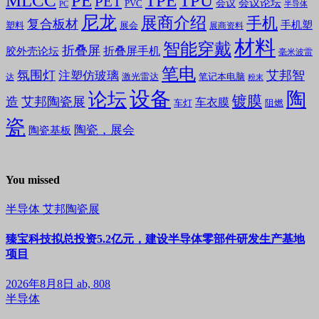
MLCC
PE
TPE
TPU
PET
会议论坛
会议
PVC
PC
半导体
尼龙
展商介绍
手机
复合板材
手机塑
塑料
展会
展商资料
材料
智能穿戴
折叠屏
折叠屏手机
胶外壳论坛
毫米波雷
笔电
氛围灯
艾邦智
注塑仿玻璃
笔记本电脑
激光雷达
达
粉末
设备
陶
论坛
镀膜
造
艾邦陶瓷展
车衣膜
车灯
阻燃
瓷
陶瓷，展会
陶瓷基板
You missed
半导体
艾邦陶瓷展
臻宝科技拟总投资5.2亿元，建设半导体零部件研发生产基地
项目
2026年8月8日
ab, 808
半导体