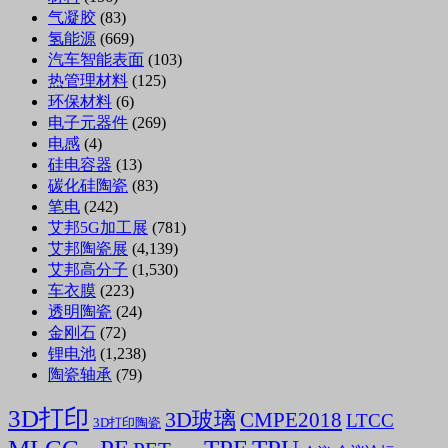
气凝胶
(83)
氢能源
(669)
汽车智能表面
(103)
热管理材料
(125)
环保材料
(6)
电子元器件
(269)
电感
(4)
硅电容器
(13)
碳化硅陶瓷
(83)
笔电
(242)
艾邦5G加工展
(781)
艾邦陶瓷展
(4,139)
艾邦高分子
(1,530)
车衣膜
(223)
透明陶瓷
(24)
金刚石
(72)
锂电池
(1,238)
陶瓷轴承
(79)
3D打印
3D玻璃
CMPE2018
LTCC
3D打印陶瓷