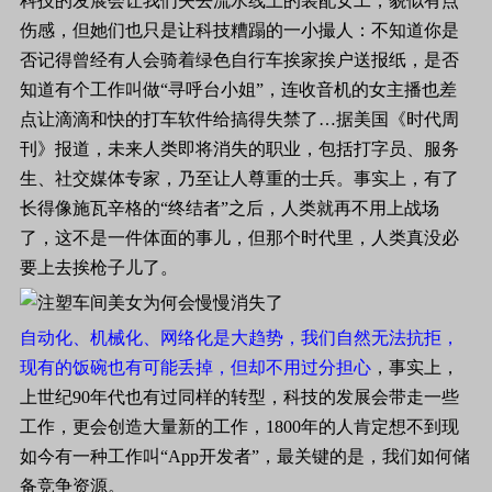
科技的发展会让我们失去流水线上的装配女工，貌似有点
伤感，但她们也只是让科技糟蹋的一小撮人：不知道你是
否记得曾经有人会骑着绿色自行车挨家挨户送报纸，是否
知道有个工作叫做“寻呼台小姐”，连收音机的女主播也差
点让滴滴和快的打车软件给搞得失禁了…据美国《时代周
刊》报道，未来人类即将消失的职业，包括打字员、服务
生、社交媒体专家，乃至让人尊重的士兵。事实上，有了
长得像施瓦辛格的“终结者”之后，人类就再不用上战场
了，这不是一件体面的事儿，但那个时代里，人类真没必
要上去挨枪子儿了。
自动化、机械化、网络化是大趋势，我们自然无法抗拒，
现有的饭碗也有可能丢掉，但却不用过分担心
，事实上，
上世纪
90
年代也有过同样的转型，科技的发展会带走一些
工作，更会创造大量新的工作，
1800
年的人肯定想不到现
如今有一种工作叫“
App
开发者”，最关键的是，我们如何储
备竞争资源。