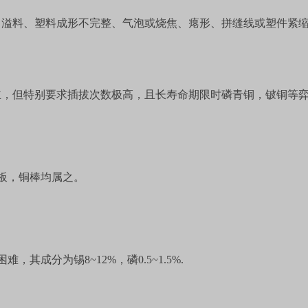
、溢料、塑料成形不完整、气泡或烧焦、瘪形、拼缝线或塑件紧
主，但特别要求插拔次数极高，且长寿命期限时磷青铜，铍铜等
板，铜棒均属之。
困难，其成分为锡
8~12%
，磷
0.5~1.5%.