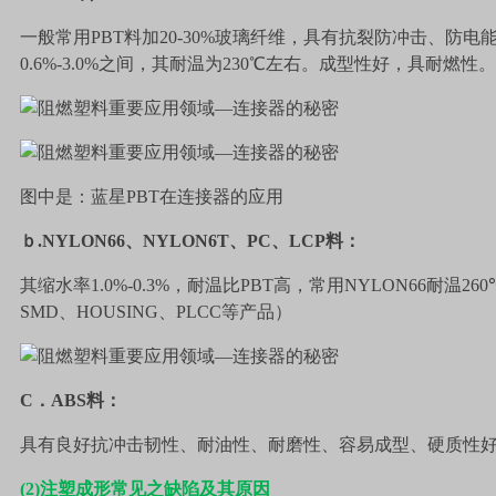
一般常用
PBT
料加
20-30%
玻璃纤维，具有抗裂防冲击、防电
0.6%-3.0%
之间，其耐温为
230
℃左右。成型性好，具耐燃性
图中是：蓝星PBT在连接器的应用
ｂ
.NYLON66
、
NYLON6T
、
PC
、
LCP
料：
其缩水率
1.0%-0.3%
，耐温比
PBT
高，常用
NYLON66
耐温
260
SMD
、
HOUSING
、
PLCC
等产品）
C
．
ABS
料：
具有良好抗冲击韧性、耐油性、耐磨性、容易成型、硬质性
(2)
注塑成形常见之缺陷及其原因