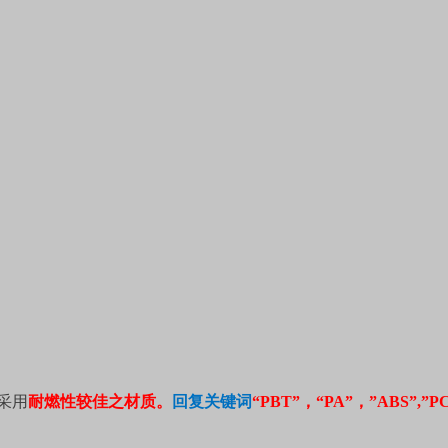
采用
耐燃性较佳之材质。
回复关键词
“
PBT
”，“
PA
”，
”ABS”,”P