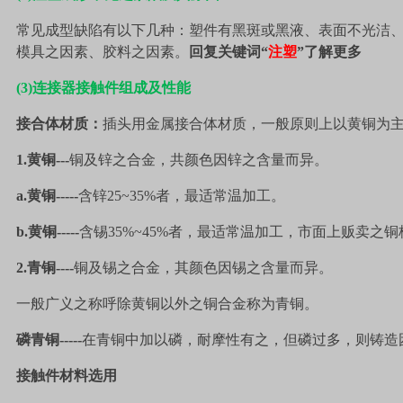
常见成型缺陷有以下几种：塑件有黑斑或黑液、表面不光洁
模具之因素、胶料之因素。
回复关键词“
注塑
”了解更多
(3)
连接器接触件组成及性能
接合体材质：
插头用金属接合体材质，一般原则上以黄铜为
1.
黄铜
---
铜及锌之合金，共颜色因锌之含量而异。
a.
黄铜
-----
含锌
25~35%
者，最适常温加工。
b.
黄铜
-----
含锡
35%~45%
者，最适常温加工，市面上贩卖之铜
2.
青铜
----
铜及锡之合金，其颜色因锡之含量而异。
一般广义之称呼除黄铜以外之铜合金称为青铜。
磷青铜
-----
在青铜中加以磷，耐摩性有之，但磷过多，则铸造
接触件材料选用