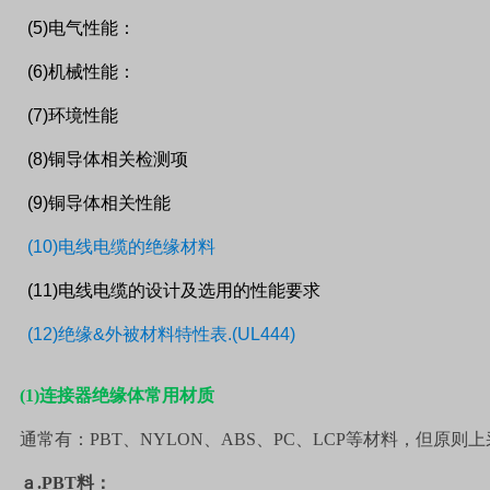
(5)
电气性能：
(6)
机械性能：
(7)
环境性能
(8)
铜导体相关检测项
(9)
铜导体相关性能
(10)
电线电缆的绝缘材料
(11)
电线电缆的设计及选用的性能要求
(12)
绝缘
&
外被材料特性表
.(UL444)
(1)
连接器绝缘体常用材质
通常有：
PBT
、
NYLON
、
ABS
、
PC
、
LCP
等材料，但原则上
ａ
.PBT
料：