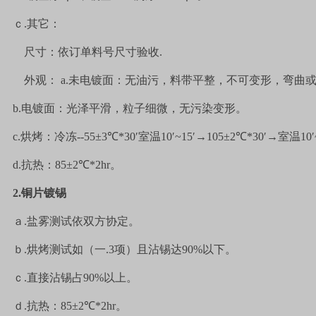
ｃ
.
其它：
尺寸：依订单料号尺寸验收
.
外观：
a.
未电镀面：无油污，料带平整，不可变形，弯曲
b.
电镀面：光泽平滑，粒子细微，无污染变形。
c.
烘烤：冷冻
--55
±
3
℃
*30
′室温
10
′
~15
′→
105
±
2
℃
*30
′→室温
10
′
d.
抗热：
85
±
2
℃
*2hr
。
2.
铜片镀锡
ａ
.
盐雾测试依双方协定。
ｂ
.
烘烤测试如（一
.3
项）且沾锡达
90%
以下。
ｃ
.
直接沾锡占
90%
以上。
ｄ
.
抗热：
85
±
2
℃
*2hr
。