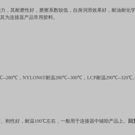
能力，其耐磨性好，磨擦系数较低，自身润滑效果好，耐油耐化
。其为连接器产品常用胶料。
℃
--280
℃，
NYLON6T
耐温
280
℃
--300
℃，
LCP
耐温
290
℃
--320
℃
好、刚性好，耐温
100
℃左右，一般用于连接器中辅助产品上。
回