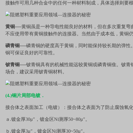
接触件可用几种合金中的任何一种材料制成，具体选择则要
黄铜
──黄铜虽是一种导电性能良好的材料，但在多次重复弯
不应使用带有黄铜接触件的连接器。当然由于成本低，黄铜
磷青铜
──磷青铜的硬度高于黄铜，同时能保持较长期的弹性
铜可保证良好的可靠性。
铍青铜
──铍青铜具有的机械性能远较黄铜或磷青铜隹。铍青
场合，建议采用铍青铜材料。
(4.)
铜片局部电镀．
接合体之表面加工（电镀）：接合体之表面为了防止腐蚀氧
ａ
.
镀金厚
30
μ″，镀金区
Ni
测厚
50~80
μ″。
ｂ
.
镀金厚
3
μ″，镀金区
Ni
测厚
30~50
μ″。