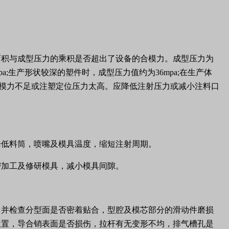
面积与成型压力的乘积是否超出了设备的合模力。成型压力为
pa;
生产形状较深的塑件时，成型压力值约为
36mpa;
在生产体
模力不足或注塑定位压力太高。应降低注射压力或减小注料口
降低料筒，喷嘴及模具温度，缩短注射周期。
密加工及修研模具，减小模具间隙。
，并检查分型面是否密着贴合，型腔及模芯部分的滑动件磨损
位置，导合销表面是否损伤，拉杆有无变形不均，排气槽孔是