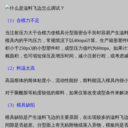
（
1
）合模力不足
当注射压力大于合模力使模具分型面密合不良时容易产生溢
模具内的平均压力，常规情况下以
40mpa
计算。生产箱形塑件
积小于
250px3
的小型塑件时，成型压力值约为
60mpa
。如果计
截面积，也可缩短保压及增压时间，减小注射行程，或考虑
（
2
）料温太高
高温熔体的熔体粘度小，流动性能好，熔料能流入模具内很
对于聚酰胺等粘度较低的熔料，如果仅靠改变成型条件来解
（
3
）模具缺陷
模具缺陷是产生溢料飞边的主要原因，在出现较多的溢料飞
间隙是否超差。分型面上有无粘附物或落入异物，模板间是