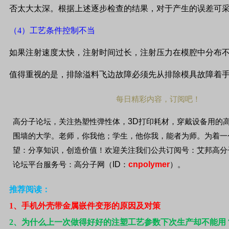
否太大太深。根据上述逐步检查的结果，对于产生的误差可
（
4
）工艺条件控制不当
如果注射速度太快，注射时间过长，注射压力在模腔中分布
值得重视的是，排除溢料飞边故障必须先从排除模具故障着
每日精彩内容，订阅吧！
3D
高分子论坛，关注热塑性弹性体，
打印耗材，穿戴设备用的
围墙的大学。老师，你我他；学生，他你我，能者为师。为着一
望：分享知识，创造价值！欢迎关注我们公共订阅号：艾邦高分
ID
cnpolymer
论坛平台服务号：高分子网（
：
）。
推荐阅读：
1
、手机外壳带金属嵌件变形的原因及对策
2
、为什么上一次做得好好的注塑工艺参数下次生产却不能用