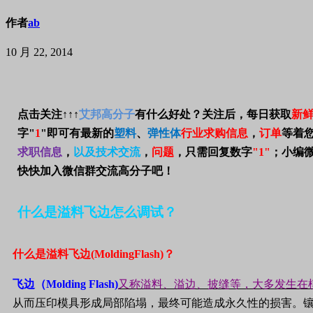
作者
ab
10 月 22, 2014
点击关注
↑↑↑
艾邦高分子
有什么好处？关注后，每日获取
新
字
"
1
"
即可有最新的
塑料
、
弹性体
行业求购信息
，
订单
等着
求职信息
，
以及技术交流
，
问题
，只需回复数字
"1"
；
小编
快快加入微信群交流高分子吧！
什么是溢料飞边怎么调试？
什么是溢料飞边
(MoldingFlash)
？
飞边（
Molding Flash)
又称溢料、溢边、披缝等，大多发生在
从而压印模具形成局部陷塌，最终可能造成永久性的损害。