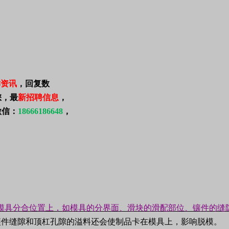
鲜资讯
，回复数
您，最
新招聘信息
，
微信：
18666186648
，
模具分合位置上，如模具的分界面、滑块的滑配部位、镶件的缝
镶件缝隙和顶杠孔隙的溢料还会使制品卡在模具上，影响脱模。