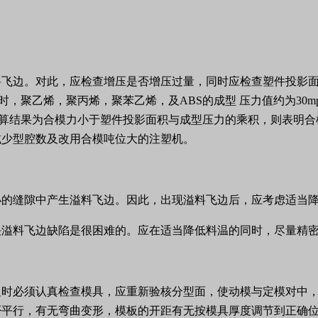
料飞边。对此，应检查增压是否增压过量，同时应检查塑件投影
时，聚乙烯，聚丙烯，聚苯乙烯，及
ABS
的成型
压力值约为
30m
算结果为合模力小于塑件投影面积与成型压力的乘积，则表明合
减少型腔数及改用合模吨位大的注塑机。
小的缝隙中产生溢料飞边。因此，出现溢料飞边后，应考虑适当
决溢料飞边缺陷是很困难的。应在适当降低料温的同时，尽量精
边时必须认真检查模具，应重新验核分型面，使动模与定模对中
否平行，有无弯曲变形，模板的开距有无按模具厚度调节到正确