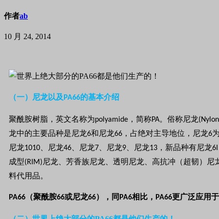
作者
ab
10 月 24, 2014
（一）尼龙以及PA66的基本介绍
聚酰胺树脂，英文名称为
，简称
。俗称尼龙
polyamide
PA
(Nylon
龙中的主要品种是尼龙
和尼龙
，占绝对主导地位，尼龙
6
66
6
尼龙
、尼龙
、尼龙
、尼龙
、尼龙
，新品种有尼龙
1010
46
7
9
13
6I
成型
尼龙、芳香族尼龙、透明尼龙、高抗冲（超韧）尼
(RIM)
料代用品。
（聚酰胺
或尼龙
），同
相比，
更广泛应用于
PA66
66
66
PA6
PA66
（二）世界上绝大部分的PA66都是他们生产的！