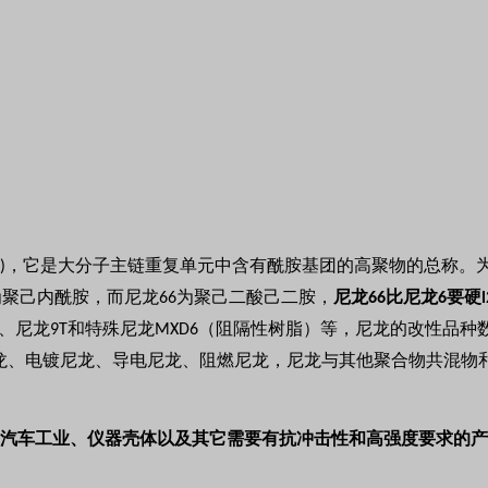
，它是大分子主链重复单元中含有酰胺基团的高聚物的总称。
)
为聚己内酰胺，而尼龙
为聚己二酸己二胺，
尼龙
比尼龙
要硬
66
66
6
、尼龙
和特殊尼龙
（阻隔性树脂）等，尼龙的改性品种
9T
MXD6
龙、电镀尼龙、导电尼龙、阻燃尼龙，尼龙与其他聚合物共混物
汽车工业、仪器壳体以及其它需要有抗冲击性和高强度要求的产