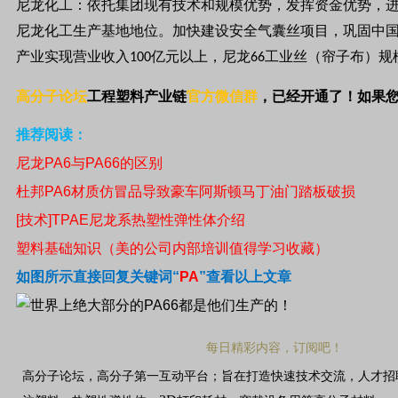
尼龙化工：
依托集团现有技术和规模优势，发挥资金优势，
尼龙化工生产基地地位。加快建设安全气囊丝项目，巩固中
产业实现营业收入
亿元以上，尼龙
工业丝（帘子布）规
100
66
高分子论坛
工程塑料产业链
官方微信群
，已经开通了！如果
推荐阅读：
尼龙
PA6
与
PA66
的区别
杜邦
PA6
材质仿冒品导致豪车阿斯顿马丁油门踏板破损
[
技术
]TPAE
尼龙系热塑性弹性体介绍
塑料基础知识（美的公司内部培训值得学习收藏）
如图所示直接回复关键词
“
PA
”
查看以上文章
每日精彩内容，订阅吧！
高分子论坛，高分子第一互动平台；旨在打造快速技术交流，人才招