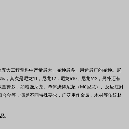
为五大工程塑料中产量最大、品种最多、用途最广的品种。尼
；其次是尼龙
，尼龙
，尼龙
，尼龙
，另外还有
l2%
11
12
610
612
数量繁多，如增强尼龙、单体浇铸尼龙（
尼龙）、反应注射
MC
和合金等，满足不同特殊要求，广泛用作金属，木材等传统材
品。