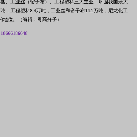
盐、工业丝（帘子布）、工程塑料三大主业，巩固我国最大
6
万吨，工程塑料
万吨，工业丝和帘子布
万吨，尼龙化工
8.4
14.2
的地位。（编辑：粤高分子）
：
18666186648