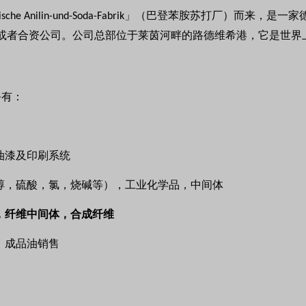
」（巴登苯胺苏打厂）而来，是一家
sche Anilin-und-Soda-Fabrik
或者合资公司。公司总部位于莱茵河畔的路德维希港，它是世界
务有：
油漆及印刷系统
醇，硫酸，氯，烧碱等），工业化学品，中间体
，纤维中间体，合成纤维
，成品油销售