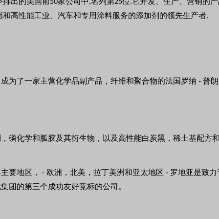
排出的美国前
家公司中
名列第
位
它开发、生产、营销的产
>
50
,
25
.
脂和高性能工业、汽车和专用涂料服务的添加剂的领先生产者
.
，成为了一家主营化学品副产品，纤维和聚合物的法国罗纳
普朗
-
剂，磷化学和胍胶及其衍生物，以及高性能白炭黑，稀土基配方
界主要地区，
欧洲，北美，拉丁美洲和亚太地区
罗地亚是致力
-
-
威集团的第三个成功友好竞标的公司。