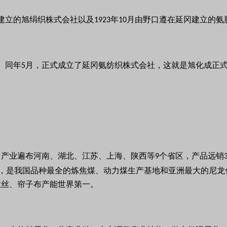
建立的旭绢织株式会社以及
年
月由野口遵在延冈建立的氨
1923
10
。同年
月，正式成立了延冈氨纺织株式会社，这就是旭化成正
5
，产业遍布河南、湖北、江苏、上海、陕西等
个省区，产品远销
9
市公司，是我国品种最全的炼焦煤、动力煤生产基地和亚洲最大的尼
业丝、帘子布产能世界第一。