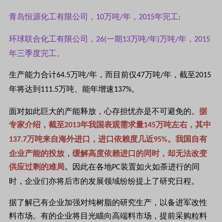
青岛恒源化工有限公司，
万吨
年，
年完工
10
/
2015
;
环球联合化工有限公司，
一期
万吨
年
万吨
年，
26(
13
/
)
/
2015
年三季度完工。
生产能力合计
万吨
年，而目前仅
万吨
年，截至
64.5
/
47
/
2015
年将达到
万吨、能年增速
。
111.5
137%
面对如此巨大的产能释放，心存担忧亦是不可避免的。
据
专家介绍，截至
年我国表观需求量
万吨左右，其中
2013
145
万吨来自海外进口，进口依赖度几近
。我国自有
137.7
95%
企业产能的投放，缓解高度依赖进口的同时，却无法改变
供应过剩的难局。
因此在各地
装置如火如荼进行的同
PC
时，企业们亦将后市的发展领域纷纷提上了研究日程。
据了解已有企业加强对纯树脂的研究生产，以备进军改性
料市场。有的企业将目光瞄向高端料市场，提前采购粒料