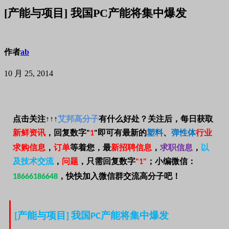
[产能与项目] 我国PC产能将集中爆发
作者
ab
10 月 25, 2014
点击关注
↑↑↑
艾邦高分子
有什么好处？关注后，每日获取
新鲜资讯
，回复数字
即可有最新的
塑料
、
弹性体
行业
"
1
"
求购信息
，
订单
等着您，最
新招聘信息
，
求职信息
，
以
及技术交流
，
问题
，只需回复数字
；
小编微信：
"1"
，快快加入微信群交流高分子吧！
18666186648
产能与项目
我国
产能将集中爆发
[
]
PC