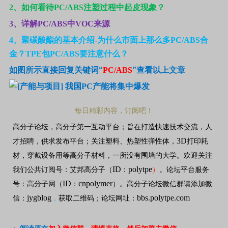
2
、如何看待PC/ABS注塑过程中起皮现象？
3
、详解PC/ABS中VOC来源
4
、聚碳酸酯的基本介绍
-
为什么市面上那么多
PC/ABS
合
金？
TPE
包
PC/ABS
要注意什么？
如图所示直接回复关键词
“
PC/ABS
”
查看以上文章
每日精彩内容，订阅吧！
高分子论坛，高分子第一互动平台；旨在打造快速技术交流，人
3D
才招聘，供求发布平台；关注塑料、热塑性弹性体，
打印耗
材，穿戴设备用等高分子材料，一所没有围墙的大学。欢迎关注
ID
polytpe
我们公共订阅号：艾邦高分子（
：
）
。论坛平台服务
ID
cnpolymer
号：高分子网（
：
）。高分子论坛微信群请添加微
jygblog
bbs.polytpe.com
信：
，
获取二维码；论坛网址：