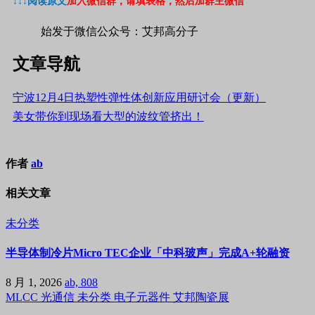
↓↓↓阅读原文
加入微信群，请填表格，然后加群主微信
始发于微信公众号：艾邦高分子
文章导航
宁波12月4日热塑性弹性体创新应用研讨会（更新）
美女带你到现场看大型的波纹管挤出！
作者
ab
相关文章
未分类
半导体制冷片Micro TEC企业「中科玻声」完成A+轮融资
8 月 1, 2026
ab, 808
MLCC
光通信
未分类
电子元器件
艾邦陶瓷展