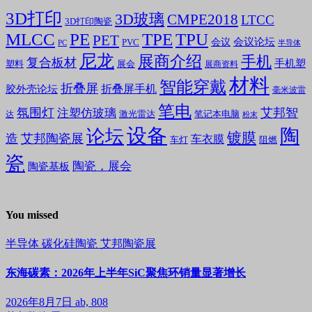
3D打印
3D玻璃
CMPE2018
LTCC
3D打印陶瓷
MLCC
PE
TPE
TPU
PET
会议论坛
会议
PVC
PC
半导体
尼龙
展商介绍
手机
复合板材
手机塑
塑料
展会
展商资料
材料
智能穿戴
折叠屏
折叠屏手机
胶外壳论坛
毫米波雷
笔电
氛围灯
艾邦智
注塑仿玻璃
笔记本电脑
激光雷达
达
粉末
设备
陶
论坛
镀膜
造
艾邦陶瓷展
车衣膜
车灯
阻燃
瓷
陶瓷，展会
陶瓷基板
You missed
半导体
碳化硅陶瓷
艾邦陶瓷展
东海碳素：2026年上半年SiC聚焦环销量显著增长
2026年8月7日
ab, 808