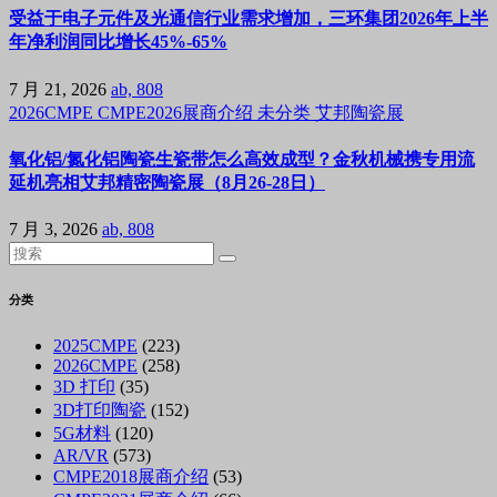
受益于电子元件及光通信行业需求增加，三环集团2026年上半
年净利润同比增长45%-65%
7 月 21, 2026
ab, 808
2026CMPE
CMPE2026展商介绍
未分类
艾邦陶瓷展
氧化铝/氮化铝陶瓷生瓷带怎么高效成型？金秋机械携专用流
延机亮相艾邦精密陶瓷展（8月26-28日）
7 月 3, 2026
ab, 808
分类
2025CMPE
(223)
2026CMPE
(258)
3D 打印
(35)
3D打印陶瓷
(152)
5G材料
(120)
AR/VR
(573)
CMPE2018展商介绍
(53)