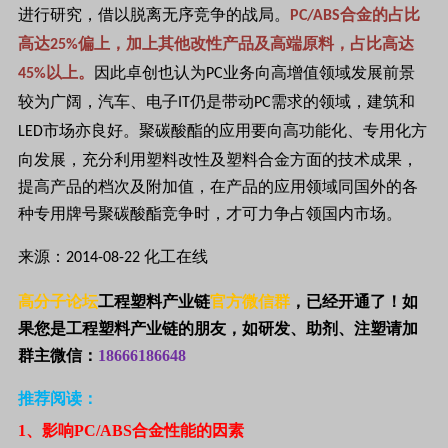
进行研究，借以脱离无序竞争的战局。
合金的占比
PC/ABS
高达
偏上，加上其他改性产品及高端原料，占比高达
25%
以上。
因此卓创也认为
业务向高增值领域发展前景
45%
PC
较为广阔，汽车、电子
仍是带动
需求的领域，建筑和
IT
PC
市场亦良好。聚碳酸酯的应用要向高功能化、专用化方
LED
向发展，充分利用塑料改性及塑料合金方面的技术成果，
提高产品的档次及附加值，在产品的应用领域同国外的各
种专用牌号聚碳酸酯竞争时，才可力争占领国内市场。
来源：
化工在线
2014-08-22
高分子论坛
工程塑料产业链
官方微信群
，已经开通了！如
果您是工程塑料产业链的朋友，如研发、助剂、注塑请加
群主微信：
18666186648
推荐阅读：
1
、影响PC/ABS合金性能的因素