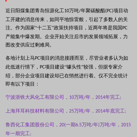
近日阳煤集团青岛恒源化工
万吨
年聚碳酸酯
项目动
10
/
(PC)
工开建的消息传来，如同平地惊雷般，引起了多数人的关
注。作为国家“十二五”政策扶持项目，近两年将是我国
PC
产能集中爆发期。企业开始关注后市的发展领域拓展，力
图改变供应过剩难局。
各地计划上马
项目的消息接踵而至，尽管业者多认为如
PC
此低迷行情下，
项目建设“噱头性”较强，但据专家介
PC
绍，部分企业项目建设却已在悄然进行着。仅不完全统计
即有以下项目：
宁波浙铁大风化工有限公司，
万吨
年，
年完工
10
/
2014
;
上海拜耳科技材料有限公司，
万吨
年，
年底完工
25
/
2014
;
鲁西化工集团股份公司，
一期
万吨
年
万吨
年，
20(
6.5
/
)
/
2015
年一期完工
;