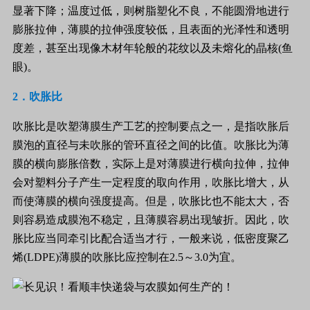
显著下降；温度过低，则树脂塑化不良，不能圆滑地进行
膨胀拉伸，薄膜的拉伸强度较低，且表面
的光泽性和透明
度差，甚至出现像木材年轮般的花纹以
及未熔化的晶核
(
鱼
眼
)
。
2
．吹胀比
吹胀比是吹塑薄膜生产工艺的控制要点之一，是指吹胀后
膜泡的直径与未吹胀的管环直径之间的比值。吹胀比为薄
膜的横向膨胀倍数，实际上是对薄膜进行横向拉伸，拉伸
会对塑料分子产生一定程度的取向作用，吹胀比增大，从
而使薄膜的横向强度提高。但是，吹胀比
也不能太大，否
则容易造成膜泡不稳定，且薄膜容易出现皱折。因此，吹
胀比应当同牵引比配合适当才行，一般来说，低密度聚乙
烯
(LDPE)
薄膜的吹胀比应控制在
2.5
～
3.0
为宜。