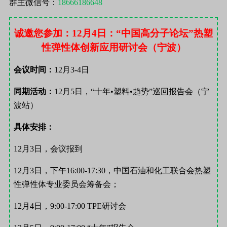
群主微信号：
18666186648
诚邀您参加：
12
月
4
日：“中国高分子论坛”热塑
性弹性体创新应用研讨会（宁波）
会议时间：
12
月
3-4
日
同期活动：
12
月
5
日，“十年•塑料•趋势”巡回报告会（宁
波站）
具体安排：
12
月
3
日，会议报到
12
月
3
日，下午
16:00-17:30
，中国石油和化工联合会热塑
性弹性体专业委员会筹备会；
12
月
4
日，
9:00-17:00 TPE
研讨会