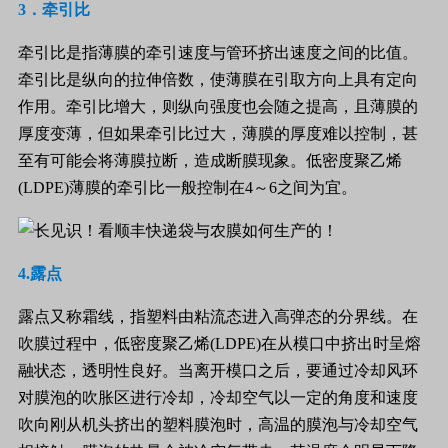
3
．牵引比
牵引比是指薄膜的牵引速度与管环挤出速度之间的比值。
牵引比是纵向的拉伸倍数，使薄膜在引取方向上具有定向
作用。牵引比增大，则纵向强度也会随之提高，且薄膜的
厚度变薄，但如果牵引比过大，薄膜的厚度难以控制，甚
至有可能会将薄膜拉断，造成断膜现象。低密度聚乙烯
(LDPE)
薄膜的牵引比一般控制在
4
～
6
之间为宜。
4.
露点
露点又称霜线，指塑料由粘流态进入高弹态的分界线。在
吹膜过程中，低密度聚乙烯
(LDPE)
在从模口中挤出时呈熔
融状态，透明性良好。当离开模口之后，要通过冷却风环
对膜泡的吹胀区进行冷却，冷却空气以一定的角度和速度
吹向刚从机头挤出的塑料膜泡时，高温的膜泡与冷却空气