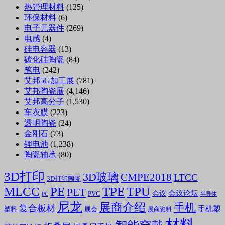
热管理材料
(125)
环保材料
(6)
电子元器件
(269)
电感
(4)
硅电容器
(13)
碳化硅陶瓷
(84)
笔电
(242)
艾邦5G加工展
(781)
艾邦陶瓷展
(4,146)
艾邦高分子
(1,530)
车衣膜
(223)
透明陶瓷
(24)
金刚石
(73)
锂电池
(1,238)
陶瓷轴承
(80)
3D打印
3D玻璃
CMPE2018
LTCC
3D打印陶瓷
MLCC
PE
TPE
TPU
PET
会议论坛
会议
PVC
PC
半导体
尼龙
展商介绍
手机
复合板材
手机塑
塑料
展会
展商资料