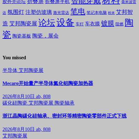
材料
智能穿戴
折叠屏
折叠屏手机
胶外壳论坛
毫米波雷
笔电
氛围灯
艾邦智
注塑仿玻璃
笔记本电脑
激光雷达
达
粉末
设备
陶
论坛
镀膜
造
艾邦陶瓷展
车衣膜
车灯
阻燃
瓷
陶瓷，展会
陶瓷基板
You missed
半导体
艾邦陶瓷展
Mecaro开始量产半导体氮化铝陶瓷加热器
2026年8月10日
ab, 808
碳化硅陶瓷
艾邦陶瓷展
陶瓷轴承
浙江晶陶碳化硅轴承、密封环等精密陶瓷零部件正式下线
2026年8月10日
ab, 808
艾邦陶瓷展