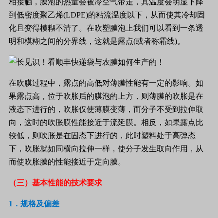
相接触，膜泡的热量会被冷空气带走，其温度会明显下降
到低密度聚乙烯
(LDPE)
的粘流温度以下，从而使其冷却固
化且变得模糊不清了。在吹塑膜泡上我们可以看到一条透
明和模糊之间的分界线，这就是露点
(
或者称霜线
)
。
在吹膜过程中，露点的高低对薄膜性能有一定的影响。如
果露点高，位于吹胀后的膜泡的上方，则薄膜的吹胀是在
液态下进行的，吹胀仅使薄膜变薄，而分子不受到拉伸取
向，这时的吹胀膜性能接近于流延膜。相反，如果露点比
较低，则吹胀是在固态下进行的，此时塑料处于高弹态
下，吹胀就如同横向拉伸一样，使分子发生取向作用，从
而使吹胀膜的性能接近于定向膜。
（三）基本性能的技术要求
1
．规格及偏差