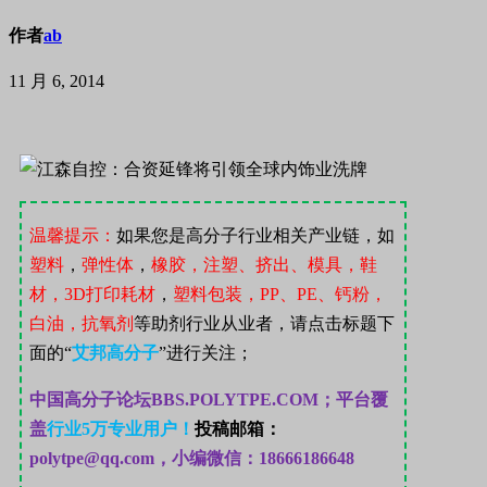
作者
ab
11 月 6, 2014
温馨提示：
如果您是高分子行业相关产业链，如
塑料
，
弹性体
，
橡胶，注塑、挤出、模具，鞋
材，
3D
打印耗材
，
塑料包装，
PP
、
PE
、钙粉，
白油，抗氧剂
等助剂行业从业者，请点击标题下
面的“
艾邦高分子
”
进行关注；
中国高分子论坛
BBS.POLYTPE.COM；
平台覆
盖
行业
5
万专业用户！
投稿邮箱：
polytpe@qq.com，
小编微信：18666186648