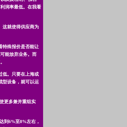
商利润率最低。在我看
。这就使得供应商为
看特殊报价是否能让
就可能放弃业务。而
道。
过低。只要在上海或
成型设备，就可以运
使更多兼并重组实
达到
6%
至
8%
左右，