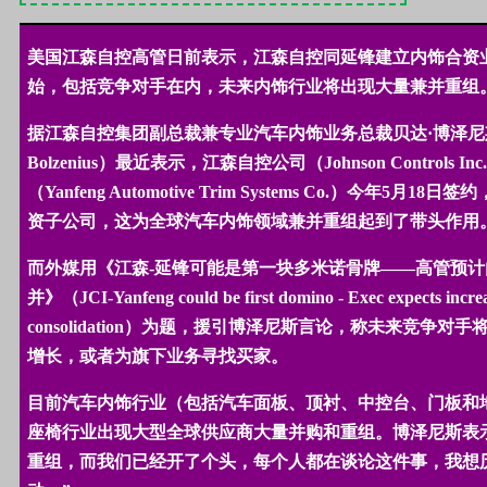
美国江森自控高管日前表示，江森自控同延锋建立内饰合资
始，包括竞争对手在内，未来内饰行业将出现大量兼并重组
据江森自控集团副总裁兼专业汽车内饰业务总裁贝达·博泽尼
Bolzenius
）最近表示，江森自控公司（
Johnson Controls Inc.
（
Yanfeng Automotive Trim Systems Co.
）今年
5
月
18
日签约
资子公司，这为全球汽车内饰领域兼并重组起到了带头作用
而外媒用《江森
-
延锋可能是第一块多米诺骨牌——高管预计
并》（
JCI-Yanfeng could be first domino - Exec expects increa
consolidation
）为题，援引博泽尼斯言论，称未来竞争对手
增长，或者为旗下业务寻找买家。
目前汽车内饰行业（包括汽车面板、顶衬、中控台、门板和
座椅行业出现大型全球供应商大量并购和重组。博泽尼斯表
重组，而我们已经开了个头，每个人都在谈论这件事，我想