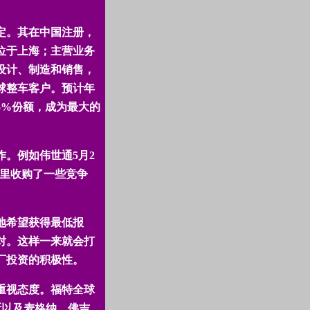
定。其在中国注册，
位于上海；主营业务
设计、制造和销售，
球整车客户。预计年
5%
份额，成为最大的
作。例如伟世通
5
月
2
里收购了一些竞争
地希望获得最低报
对。这样一来就会打
厂投资的积极性。
重视态度。福特全球
斯以及麦格纳、佛吉