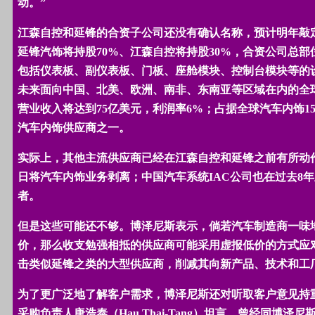
动。”
江森自控和延锋的合资子公司还没有确认名称，预计明年敲
延锋汽饰将持股
70%
、江森自控将持股
30%
，合资公司总部
包括仪表板、副仪表板、门板、座舱模块、控制台模块等的
未来面向中国、北美、欧洲、南非、东南亚等区域在内的全
营业收入将达到
75
亿美元，利润率
6%
；占据全球汽车内饰
1
汽车内饰供应商之一。
实际上，其他主流供应商已经在江森自控和延锋之前有所动
日将汽车内饰业务剥离；中国汽车系统
IAC
公司也在过去
8
年
者。
但是这些可能还不够。博泽尼斯表示，倘若汽车制造商一味
价，那么收支勉强相抵的供应商可能采用虚报低价的方式应
击类似延锋之类的大型供应商，削减其向新产品、技术和工
为了更广泛地了解客户需求，博泽尼斯还对听取客户意见持
采购负责人唐浩泰（
Hau Thai-Tang
）坦言，曾经同博泽尼