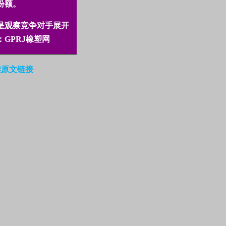
份额。
是观察竞争对手展开
：
GPRJ
橡塑网
读原文链接