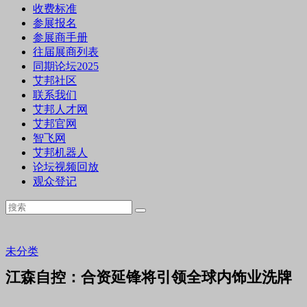
收费标准
参展报名
参展商手册
往届展商列表
同期论坛2025
艾邦社区
联系我们
艾邦人才网
艾邦官网
智飞网
艾邦机器人
论坛视频回放
观众登记
未分类
江森自控：合资延锋将引领全球内饰业洗牌