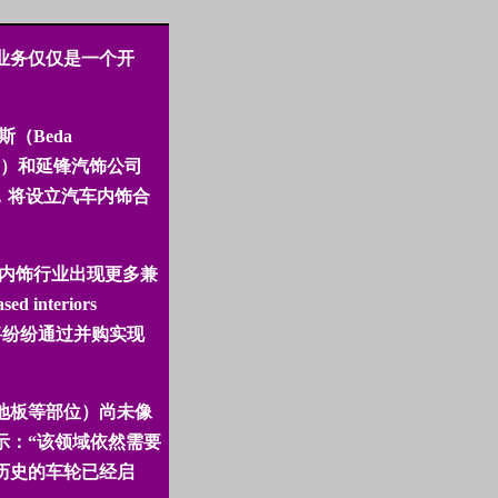
业务仅仅是一个开
。
斯（
Beda
）和延锋汽饰公司
，将设立汽车内饰合
。
内饰行业出现更多兼
sed interiors
将纷纷通过并购实现
地板等部位）尚未像
示：“该领域依然需要
历史的车轮已经启