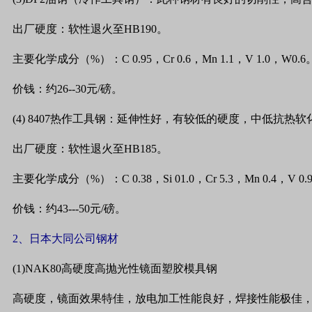
出厂硬度：软性退火至
HB190
。
主要化学成分（
%
）：
C 0.95
，
Cr 0.6
，
Mn 1.1
，
V 1.0
，
W0.6
价钱：约
26--30
元
/
磅。
(4) 8407
热作工具钢：延伸性好，有较低的硬度，中低抗热软
出厂硬度：软性退火至
HB185
。
主要化学成分（
%
）：
C 0.38
，
Si 01.0
，
Cr 5.3
，
Mn 0.4
，
V 0.
价钱：约
43---50
元
/
磅。
2
、日本大同公司钢材
(1)NAK80
高硬度高抛光性镜面塑胶模具钢
高硬度，镜面效果特佳，放电加工性能良好，焊接性能极佳