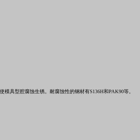
使模具型腔腐蚀生锈。耐腐蚀性的钢材有
S136H
和
PAK90
等。