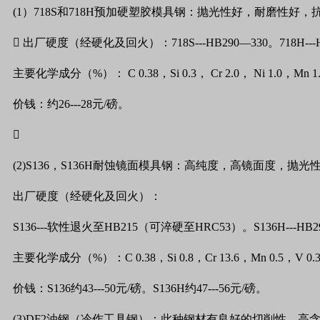
(1
）
718S
和
718H
预加硬塑胶模具钢：抛光性好，耐磨性好，

出厂硬度（经硬化及回火）：
718S---HB290—330
。
718H--
主要化学成分（
%
）：
C 0.38
，
Si 0.3
，
Cr 2.0
，
Ni 1.0
，
Mn 1
价钱：约
26---28
元
/
磅。

(2)S136
，
S136H
耐蚀镜面模具钢：高纯度，高镜面度，抛光
出厂硬度（经硬化及回火）：
S136---
软性退火至
HB215
（可淬硬至
HRC53
）。
S136H---HB2
主要化学成分（
%
）：
C 0.38
，
Si 0.8
，
Cr 13.6
，
Mn 0.5
，
V 0.
价钱：
S136
约
43---50
元
/
磅。
S136H
约
47---56
元
/
磅。
(3)DF2
油钢（冷作工具钢）：此种钢材有良好的切削性，高