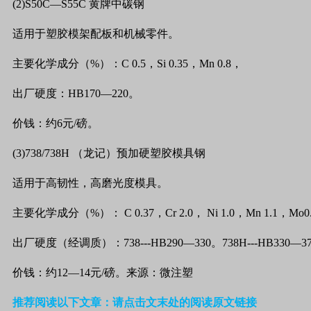
(2)S50C—S55C
黄牌中碳钢
适用于塑胶模架配板和机械零件。
主要化学成分（
%
）：
C 0.5
，
Si 0.35
，
Mn 0.8
，
出厂硬度：
HB170
—
220
。
价钱：约
6
元
/
磅。
(3)738/738H
（龙记）预加硬塑胶模具钢
适用于高韧性，高磨光度模具。
主要化学成分（
%
）：
C 0.37
，
Cr 2.0
，
Ni 1.0
，
Mn 1.1
，
Mo0
出厂硬度（经调质）：
738---HB290
—
330
。
738H---HB330
—
3
价钱：约
12
—
14
元
/
磅。来源：微注塑
推荐阅读以下文章：请点击文末处的阅读原文链接