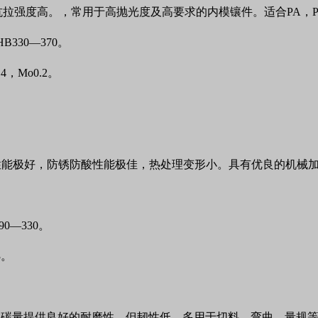
抗拉强度高。，常用于高抛光度及高要求的内模镶件。适合
PA
，
-HB330—370
。
.4
，
Mo0.2
。
性能极好，防锈防酸性能极佳，热处理变形小。具有优良的机械
90
—
330
。
3
。
含碳量提供良好的耐磨性，但韧性低。多用于切料、弯曲、量规