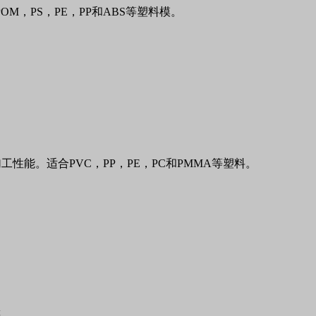
POM
，
PS
，
PE
，
PP
和
ABS
等塑料模。
加工性能
。适合
PVC
，
PP
，
PE
，
PC
和
PMMA
等塑料。
等。