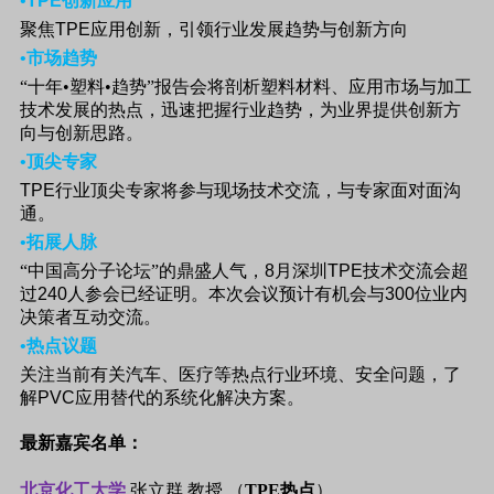
•
TPE
创新应用
聚焦
TPE
应用创新，引领行业发展趋势与创新方向
•
市场趋势
“十年•塑料•趋势”报告会将剖析塑料材料、应用市场与加工
技术发展的热点，迅速把握行业趋势，为业界提供创新方
向与创新思路。
•
顶尖专家
TPE
行业顶尖专家将参与现场技术交流，与专家面对面沟
通。
•
拓展人脉
“中国高分子论坛”的鼎盛人气，
8
月深圳
TPE
技术交流会超
过
240
人参会已经证明。本次会议预计有机会与
300
位业内
决策者互动交流。
•
热点议题
关注当前有关汽车、医疗等热点行业环境、安全问题，了
解
PVC
应用替代的系统化解决方案。
最新嘉宾名单：
北京化工大学
张立群 教授 （
TPE热点
）