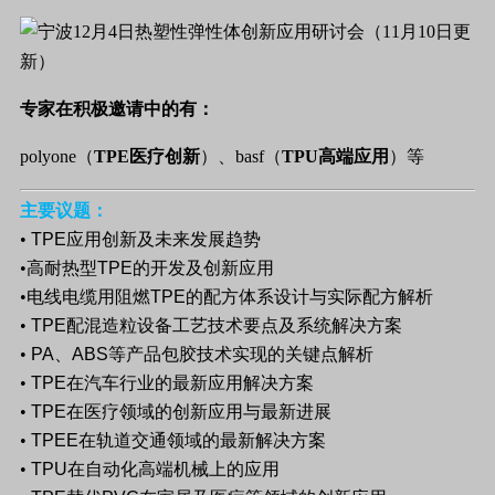
专家在积极邀请中的有：
polyone（
TPE医疗创新
）、basf（
TPU高端应用
）等
主要议题：
•
TPE
应用创新及未来发展趋势
•高耐热型
TPE
的开发及创新应用
•电线电缆用阻燃
TPE
的配方体系设计与实际配方解析
•
TPE
配混造粒设备工艺技术要点及系统解决方案
•
PA
、
ABS
等产品包胶技术实现的关键点解析
•
TPE
在汽车行业的最新应用解决方案
•
TPE
在医疗领域的创新应用与最新进展
•
TPEE
在轨道交通领域的最新解决方案
•
TPU
在自动化高端机械上的应用