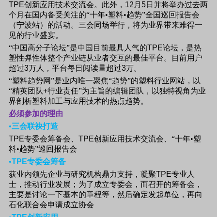
TPE
创新应用技术交流会。此外，
12
月
5
日并将举办过去两
个月在国内备受关注的“十年•塑料•趋势”全国巡回报告会
（宁波站）的活动。三会同场举行，将为业界带来难得一
见的行业盛宴。
“中国高分子论坛”是中国目前最具人气的
TPE
论坛，是热
塑性弹性体整个产业链从业者交互的最佳平台。目前用户
超过
3
万人，平台每日阅读量超过
3
万。
“塑料趋势网”是业内唯一聚焦“趋势”的塑料行业网站，以
“精英团队
+
行业责任”为主旨的编辑团队，以独特视角为业
界剖析塑料加工与应用技术的热点趋势。
必须参加的理由
•
三会联袂打造
TPE
专委会筹备会、
TPE
创新应用技术交流会、“十年•塑
料•趋势”巡回报告会
•
TPE
专委会筹备
获业内领先企业与研究机构鼎力支持，凝聚
TPE
专业人
士，推动行业发展；为了成立专委会，而召开的筹备会，
主要是讨论一下基本的章程等，然后确定发起单位，再向
石化联合会申请成立协会