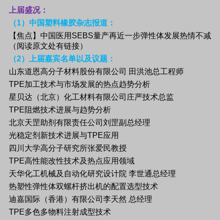
上届盛况：
（
1
）中国塑料橡胶杂志报道
：
【焦点】中国医用
SEBS
量产再近一步弹性体发展热情不减
（阅读原文处有链接）
（
2
）上届嘉宾名单以及议题：
山东道恩高分子材料股份有限公司
田洪池总工程师
TPE
加工技术与市场发展的热点趋势分析
星贝达（北京）化工材料有限公司庄严技术总监
TPE
阻燃技术进展与趋势分析
北京天罡助剂有限责任公司刘罡副总经理
光稳定剂新技术进展与
TPE
应用
四川大学高分子研究所张爱民教授
TPE
高性能改性技术及热点应用领域
天华化工机械及自动化研究设计院
李世通总经理
热塑性弹性体双螺杆挤出机的配置选型技术
迪嘉国际（香港）有限公司李天然
总经理
TPE
多色多物料注射成型技术