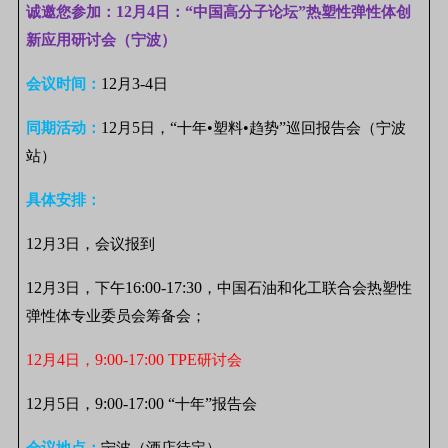
12
4
“
”
诚邀您参加：
月
日：
中国高分子论坛
热塑性弹性体创
新应用研讨会（宁波）
12
3-4
会议时间：
月
日
12
5
“
•
•
”
同期活动：
月
日，
十年
塑料
趋势
巡回报告会（宁波
站）
具体安排：
12
3
月
日，会议报到
12
3
16:00-17:30
月
日，下午
，中国石油和化工联合会热塑性
弹性体专业委员会筹备会；
12
4
9:00-17:00 TPE
月
日，
研讨会
12
5
9:00-17:00 “
”
月
日，
十年
报告会