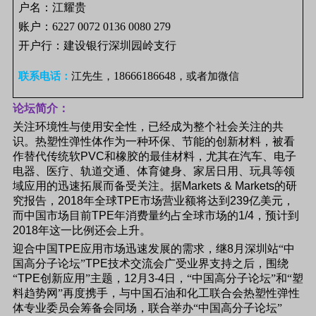
户名：江耀贵
账户：6227 0072 0136 0080 279
开户行：建设银行深圳园岭支行
18666186648
联系电话：
江先生，
，或者加微信
论坛简介：
关注环境性与使用安全性，已经成为整个社会关注的共
识。热塑性弹性体作为一种环保、节能的创新材料，被看
作替代传统软
PVC
和橡胶的最佳材料，尤其在汽车、电子
电器、医疗、轨道交通、体育健身、家居日用、玩具等领
域应用的迅速拓展而备受关注。据
Markets & Markets
的研
究报告，
2018
年全球
TPE
市场营业额将达到
239
亿美元，
而中国市场目前
TPE
年消费量约占全球市场的
1/4
，预计到
2018
年这一比例还会上升。
迎合中国
TPE
应用市场迅速发展的需求，继
8
月深圳站“中
国高分子论坛”
TPE
技术交流会广受业界支持之后，围绕
“
TPE
创新应用”主题，
12
月
3-4
日，“中国高分子论坛”和“塑
料趋势网”再度携手，与中国石油和化工联合会热塑性弹性
体专业委员会筹备会同场，联合举办“中国高分子论坛”