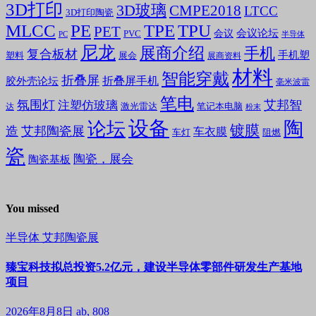
3D打印
3D玻璃
CMPE2018
LTCC
3D打印陶瓷
MLCC
PE
TPE
TPU
PET
会议论坛
会议
PVC
PC
半导体
尼龙
展商介绍
手机
复合板材
手机塑
塑料
展会
展商资料
材料
智能穿戴
折叠屏
折叠屏手机
胶外壳论坛
毫米波雷
笔电
氛围灯
艾邦智
注塑仿玻璃
笔记本电脑
激光雷达
达
粉末
设备
陶
论坛
镀膜
造
艾邦陶瓷展
车衣膜
车灯
阻燃
瓷
陶瓷，展会
陶瓷基板
You missed
半导体
艾邦陶瓷展
臻宝科技拟总投资5.2亿元，建设半导体零部件研发生产基地
项目
2026年8月8日
ab, 808