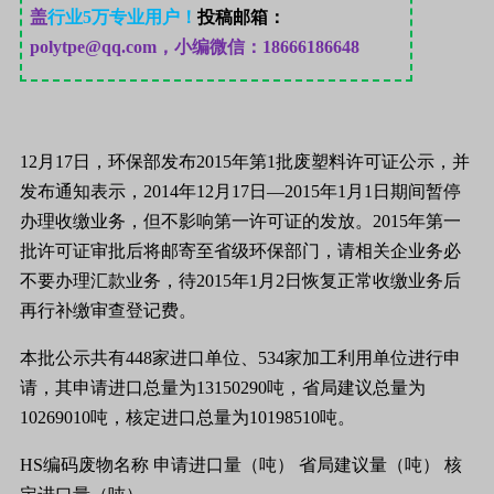
盖
行业
5
万专业用户！
投稿邮箱：
polytpe@qq.com，小编微信：18666186648
12
月
17
日
，环保部发布
2015
年第
1
批废塑料许可证公示，并
发布通知表示，
2014
年
12
月
17
日
—
2015
年
1
月
1
日
期间暂停
办理收缴业务，但不影响第一许可证的发放。
2015
年第一
批许可证审批后将邮寄至省级环保部门，请相关企业务必
不要办理汇款业务，待
2015
年
1
月
2
日
恢复正常收缴业务后
再行补缴审查登记费。
本批公示共有
448
家进口单位、
534
家加工利用单位进行申
请，其申请进口总量为
13150290
吨，省局建议总量为
10269010
吨，核定进口总量为
10198510
吨。
HS
编码
废物名称
申请进口量（吨）
省局建议量（吨）
核