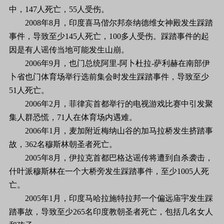
中，147人死亡，55人受伤。
2008年8月，印度喜马偕尔邦奈纳德维女神殿发生踩踏
事件，导致至少145人死亡，100多人受伤。踩踏事件的起
因是有人谣传当地可能发生山崩。
2006年9月，也门总统阿里-阿卜杜拉-萨利赫在南部伊
卜省也门体育场举行选前集会时发生踩踏事件，导致至少
51人死亡。
2006年2月，菲律宾首都举行的电视游戏比赛中引发聚
集人群恐慌，71人在体育场内遇难。
2006年1月，麦加附近梅纳山谷的加马拉桥发生挤踏事
故，362名穆斯林朝圣者死亡。
2005年8月，伊拉克首都巴格达谣传将遭到自杀袭击，
什叶派穆斯林在一个大桥旁发生踩踏事件，至少1005人死
亡。
2005年1月，印度马哈拉施特拉邦一个偏远庙宇发生踩
踏事故，导致至少265名印度教朝圣者死亡，包括几名女人