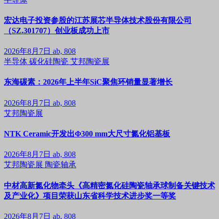
宏达电子投资参股的江苏展芯半导体技术股份有限公司
（SZ.301707）创业板成功上市
2026年8月7日
ab, 808
半导体
碳化硅陶瓷
艾邦陶瓷展
东海碳素：2026年上半年SiC聚焦环销量显著增长
2026年8月7日
ab, 808
艾邦陶瓷展
NTK Ceramic开发出Φ300 mm大尺寸氮化铝基板
2026年8月7日
ab, 808
艾邦陶瓷展
陶瓷轴承
中材高新氮化物牵头《高精密氮化硅陶瓷轴承球制备关键技术
及产业化》项目荣获山东省科学技术进步奖一等奖
2026年8月7日
ab, 808