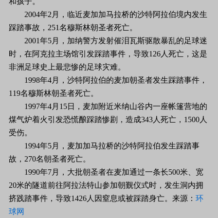
和孩子。
2004年2月，临近麦加加马拉桥的沙特阿拉伯境内发生
踩踏事故，251名穆斯林朝圣者死亡。
2001年5月，加纳警方发射催泪瓦斯驱散暴乱的足球迷
时，在阿克拉主场馆引发踩踏事件，导致126人死亡，这是
非洲足球史上最悲惨的足球灾难。
1998年4月，沙特阿拉伯的麦加朝圣者发生踩踏事件，
119名穆斯林朝圣者死亡。
1997年4月15日，麦加附近米纳山谷内一座帐篷营地的
煤气炉着火引发恐慌酿踩踏惨剧，造成343人死亡，1500人
受伤。
1994年5月，麦加加马拉桥的沙特阿拉伯发生踩踏事
故，270名朝圣者死亡。
1990年7月，大批朝圣者在麦加通过一条长500米、宽
20米的隧道前往阿拉法特山参加朝觐仪式时，发生洞内拥
挤践踏事件，导致1426人因窒息或被踩踏身亡。来源：
环
球网