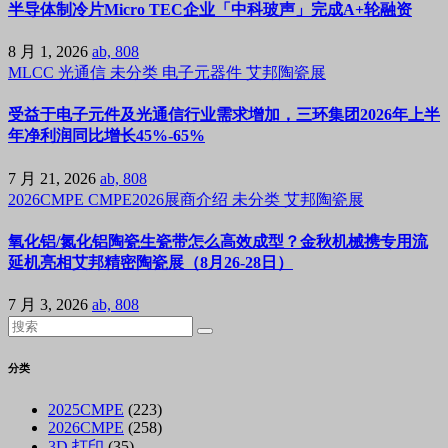
半导体制冷片Micro TEC企业「中科玻声」完成A+轮融资
8 月 1, 2026
ab, 808
MLCC
光通信
未分类
电子元器件
艾邦陶瓷展
受益于电子元件及光通信行业需求增加，三环集团2026年上半
年净利润同比增长45%-65%
7 月 21, 2026
ab, 808
2026CMPE
CMPE2026展商介绍
未分类
艾邦陶瓷展
氧化铝/氮化铝陶瓷生瓷带怎么高效成型？金秋机械携专用流
延机亮相艾邦精密陶瓷展（8月26-28日）
7 月 3, 2026
ab, 808
分类
2025CMPE
(223)
2026CMPE
(258)
3D 打印
(35)