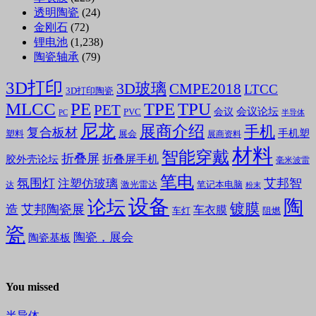
透明陶瓷
(24)
金刚石
(72)
锂电池
(1,238)
陶瓷轴承
(79)
3D打印
3D玻璃
CMPE2018
LTCC
3D打印陶瓷
MLCC
PE
TPE
TPU
PET
会议论坛
会议
PVC
PC
半导体
尼龙
展商介绍
手机
复合板材
手机塑
塑料
展会
展商资料
材料
智能穿戴
折叠屏
折叠屏手机
胶外壳论坛
毫米波雷
笔电
氛围灯
艾邦智
注塑仿玻璃
笔记本电脑
激光雷达
达
粉末
设备
陶
论坛
镀膜
造
艾邦陶瓷展
车衣膜
车灯
阻燃
瓷
陶瓷，展会
陶瓷基板
You missed
半导体