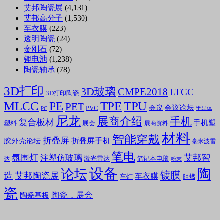
艾邦陶瓷展
(4,131)
艾邦高分子
(1,530)
车衣膜
(223)
透明陶瓷
(24)
金刚石
(72)
锂电池
(1,238)
陶瓷轴承
(78)
3D打印
3D玻璃
CMPE2018
LTCC
3D打印陶瓷
MLCC
PE
TPE
TPU
PET
会议论坛
会议
PVC
PC
半导体
尼龙
展商介绍
手机
复合板材
手机塑
塑料
展会
展商资料
材料
智能穿戴
折叠屏
折叠屏手机
胶外壳论坛
毫米波雷
笔电
氛围灯
艾邦智
注塑仿玻璃
笔记本电脑
激光雷达
达
粉末
设备
陶
论坛
镀膜
造
艾邦陶瓷展
车衣膜
车灯
阻燃
瓷
陶瓷，展会
陶瓷基板