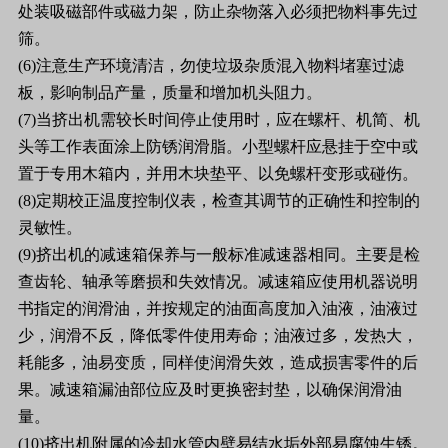
处装吸磁部件或磁力架，防止杂物落入必须把物料事先过
筛。
(6)注意生产环境清洁，勿使垃圾杂质混入物料堵塞过滤
板，影响制品产量，质量和增加机头阻力。
(7)当挤出机需较长时间停止使用时，应在螺杆、机简、机
头等工作表面涂上防锈润滑脂。小型螺杆应悬挂于空中或
置于专用木箱内，并用木块垫平、以免螺杆变形或碰伤。
(8)定期校正温度控制仪表，检查其调节的正确性和控制的
灵敏性。
(9)挤出机的减速箱保养与一般标准减速器相同。主要是检
查齿轮、轴承等磨损和失效情况。减速箱应使用机器说明
书指定的润滑油，并按规定的油面高度加入油液，油液过
少，润滑不反，降低零件使用寿命；油液过多，发热大，
耗能多，油易变质，同样使润滑失效，造成损害零件的后
果。减速箱漏油部位应及时更换密封垫，以确保润滑油
量。
(10)挤出机附属的冷却水管内壁易结水垢外部易腐蚀生锈。