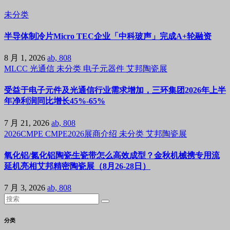
未分类
半导体制冷片Micro TEC企业「中科玻声」完成A+轮融资
8 月 1, 2026
ab, 808
MLCC
光通信
未分类
电子元器件
艾邦陶瓷展
受益于电子元件及光通信行业需求增加，三环集团2026年上半
年净利润同比增长45%-65%
7 月 21, 2026
ab, 808
2026CMPE
CMPE2026展商介绍
未分类
艾邦陶瓷展
氧化铝/氮化铝陶瓷生瓷带怎么高效成型？金秋机械携专用流
延机亮相艾邦精密陶瓷展（8月26-28日）
7 月 3, 2026
ab, 808
分类