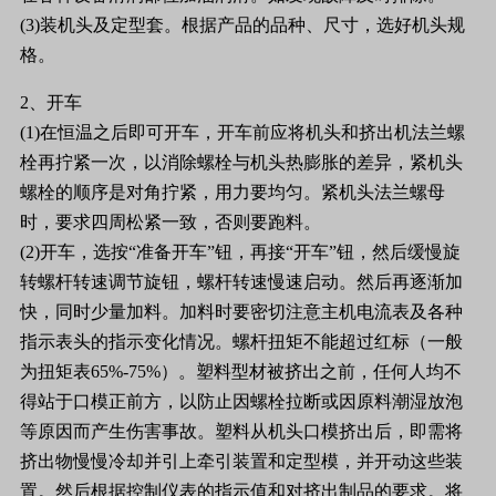
(3)装机头及定型套。根据产品的品种、尺寸，选好机头规
格。
2、开车
(1)在恒温之后即可开车，开车前应将机头和挤出机法兰螺
栓再拧紧一次，以消除螺栓与机头热膨胀的差异，紧机头
螺栓的顺序是对角拧紧，用力要均匀。紧机头法兰螺母
时，要求四周松紧一致，否则要跑料。
(2)开车，选按“准备开车”钮，再接“开车”钮，然后缓慢旋
转螺杆转速调节旋钮，螺杆转速慢速启动。然后再逐渐加
快，同时少量加料。加料时要密切注意主机电流表及各种
指示表头的指示变化情况。螺杆扭矩不能超过红标（一般
为扭矩表65%-75%）。塑料型材被挤出之前，任何人均不
得站于口模正前方，以防止因螺栓拉断或因原料潮湿放泡
等原因而产生伤害事故。塑料从机头口模挤出后，即需将
挤出物慢慢冷却并引上牵引装置和定型模，并开动这些装
置。然后根据控制仪表的指示值和对挤出制品的要求。将