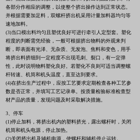
各部分作相应的调整，以使整个挤出操作达到正常状态。
并根据需要加足料，双螺杆挤出机采用计量加料器均匀等
速地加料。
(3)当口模出料均匀且塑优良好可进行牵引人定型套。塑化
程度的判断需凭经验，一般可根据挤出物料的外观来判
断，即表面有光泽、无杂质、无发泡、焦料和变色，用手
将挤出料挤细到一定程度不出现毛刺、裂口，有一定弹
性，此时说明物料塑化良好。若塑化不良则可适当调整螺
杆转速、机筒和机头温度，直至达到要求。
(4)在挤出生产过程中，应按工艺要求定期检查各种工艺参
数是否正常，并填写工艺记录单。按质量检验标准检查型
材产品的质量，发现问题及时采取解决措施。
3、停车
(1)停止加料，将挤出机内的塑料挤光，露出螺杆时，关闭
机筒和机头电源，停止加热。
(2)关闭挤出机及辅机电源，使螺杆和辅机停止运转。