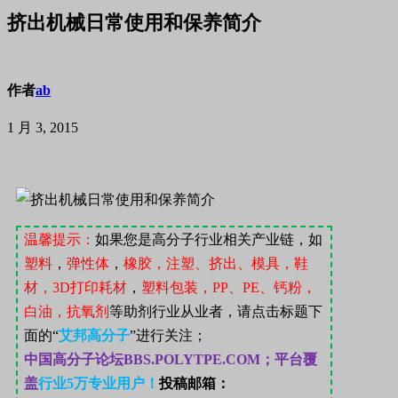
挤出机械日常使用和保养简介
作者
ab
1 月 3, 2015
温馨提示：
如果您是高分子行业相关产业链，如
塑料
，
弹性体
，
橡胶，注塑、挤出、模具，鞋
材，
3D
打印耗材
，
塑料包装，
PP
、
PE
、钙粉，
白油，抗氧剂
等助剂行业从业者，请点击标题下
面的“
艾邦高分子
”
进行关注；
中国高分子论坛
BBS.POLYTPE.COM；
平台覆
盖
行业
5
万专业用户！
投稿邮箱：