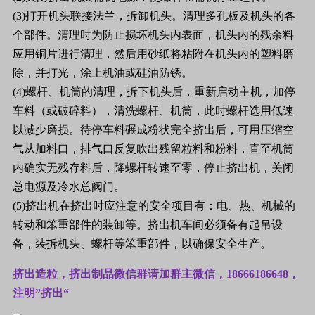
(3)打开机头联接法兰，拆卸机头。清理多孔板及机头的各
个部件。清理时为防止损坏机头内表面，机头内的残余料
应用铜片进行清理，然后用砂纸将粘附在机头内的塑料磨
除，并打光，涂上机油或硅油防锈。
(4)螺杆、机筒的清理，拆下机头后，重新启动主机，加停
车料（或破碎料），清洗螺杆、机筒，此时螺杆选用低速
以减少磨损。待停车料碾成粉状完全挤出后，可用压缩空
气从加料口，排气口反复吹出残留粒料和粉料，直至机筒
内确实无残存料后，降螺杆转速至零，停止挤出机，关闭
总电源及冷水总阀门。
(5)挤出机在挤出时应注意的安全项目有：电、热、机械的
转动和笨重部件的装卸等。挤出机车间必须备有起吊设
备，装拆机头、螺杆等笨重部件，以确保安全生产。
挤出造粒，挤出制品微信群请加群主微信，18666186648，
注明”挤出“