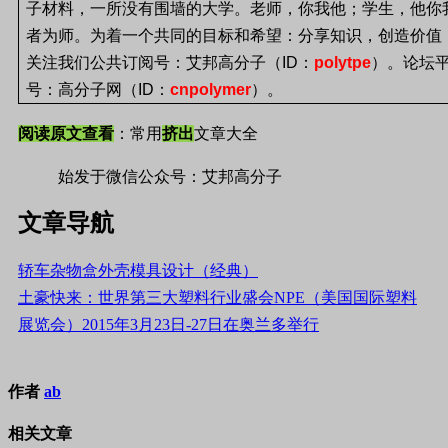
子材料，一所没有围墙的大学。老师，你我他；学生，他你
者为师。为着一个共同的目标和希望：分享知识，创造价值
关注我们公共订阅号：艾邦高分子（
ID
：
polytpe
）。论坛
号：高分子网（
ID
：
cnpolymer
）。
阅读原文查看
：常用
挤出
文章大全
始发于微信公众号：艾邦高分子
文章导航
轿车杂物盒外壳模具设计（经典）
土豪快来：世界第三大塑料行业盛会NPE（美国国际塑料
展览会）2015年3月23日-27日在奥兰多举行
作者
ab
相关文章