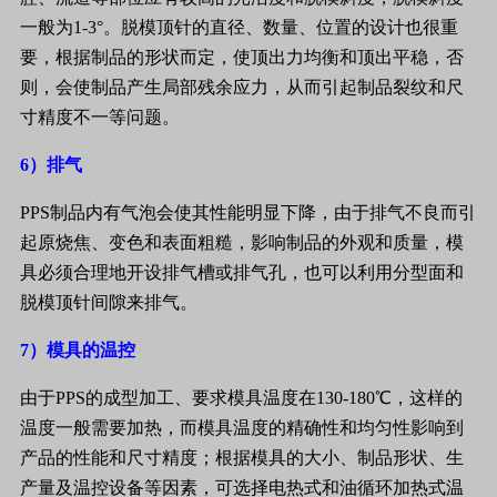
一般为
1-3
°。脱模顶针的直径、数量、位置的设计也很重
要，根据制品的形状而定，使顶出力均衡和顶出平稳，否
则，会使制品产生局部残余应力，从而引起制品裂纹和尺
寸精度不一等问题。
6
）排气
PPS
制品内有气泡会使其性能明显下降，由于排气不良而引
起原烧焦、变色和表面粗糙，影响制品的外观和质量，模
具必须合理地开设排气槽或排气孔，也可以利用分型面和
脱模顶针间隙来排气。
7
）模具的温控
由于
PPS
的成型加工、要求模具温度在
130-180
℃，这样的
温度一般需要加热，而模具温度的精确性和均匀性影响到
产品的性能和尺寸精度；根据模具的大小、制品形状、生
产量及温控设备等因素，可选择电热式和油循环加热式温