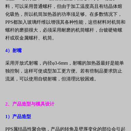
料，可以采用普通螺杆，但由于加工温度高且有结晶体熔
化吸热，所以机筒加热器的功率须足够。在多数情况下，
PPS
都加入玻璃纤维以增强其各种性能，这些材料对机筒和
螺杆的磨损很大，必须采用耐磨的机筒螺杆，台镀硬铬螺
杆或双金属螺杆、机筒。
4
）射嘴
采用开放式射嘴，内径φ
3-6mm
，射嘴的加热器最好是能单
独控制，这样可使成型加工更方便。若有些制品要求防止
流涎，可以使用自锁射嘴，但清理比较困难。
2
、产品造型与模具设计
1
）产品造型
PPS
属结晶性聚合物，产品的转角及壁厚变化的部位会引起