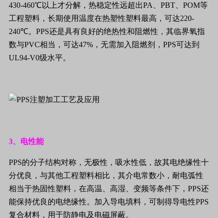
430-460
℃以上才分解，热稳定性远超出
PA
、
PBT
、
POM
等
工程塑料，长期使用温度在热塑性塑料最高，可达
220-
240
℃。
PPS
还是具有良好的绝热性和阻燃性，其临界氧指
数与
PVC
相当，可达
47%
，无需加入阻燃剂，
PPS
可达到
UL94-V0
级水平。
3
、电性能
PPS
的分子结构对称，无极性，吸水性低，故其电绝缘性十
分优良，与其他工程塑料相比，其介电常数小，耐电弧性
相当于热固性塑料，在高温、高湿、变频等条件下，
PPS
还
能保持优良的电绝缘性。加入导电填料，可制得导电性
PPS
复合材料，用于防静电及电磁屏蔽。