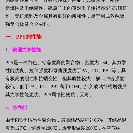
为结晶性聚合物，具有很多优异性能，如耐热性、刚性、
阻燃性及电绝缘性。硫原子上的孤对电子使得
PPS
与玻璃纤
维、无机填料及金属具有良好的亲和性，易于制成各种增
强复合物及合金材料。
一、
PPS
的性能
1
、物理力学性能
PPS
是一种白色、结晶度高的聚合物，密度为
1.34
。其力学
性能优良、拉伸强度和弯曲强度优于
PA
、
PC
、
PBT
等，具
有极高的刚性和抗蠕变性，但其脆性较大，缺口冲击强度
较低，低于
PA
、
PC
、
PBT
高于
POM
。加入玻璃纤维增强后
其力学性能更优。
PPS
属惰性物质，无毒。
2
、热性能
由于
PPS
为结晶性聚合物，最高结晶度可达
65%
，其结晶温
度为
127
℃，熔点为
286
℃，热变形温度
260
℃，在空气中