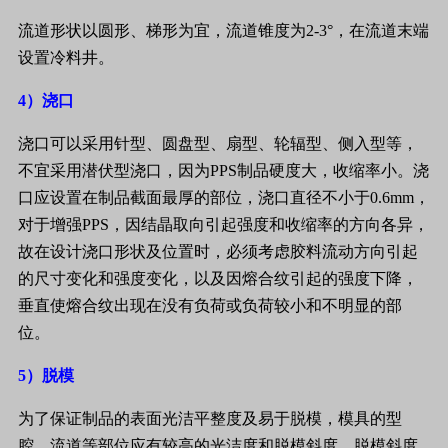
流道形状以圆形、梯形为宜，流道锥度为
2-3
°，在流道末端
设置冷料井。
4
）浇口
浇口可以采用针型、圆盘型、扇型、轮辐型、侧入型等，
不宜采用潜伏型浇口，因为
PPS
制品硬度大，收缩率小。浇
口应设置在制品截面最厚的部位，浇口直径不小于
0.6mm
，
对于增强
PPS
，因结晶取向引起强度和收缩率的方向各异，
故在设计浇口形状及位置时，必须考虑胶料流动方向引起
的尺寸变化和强度变化，以及因熔合纹引起的强度下降，
垂直使熔合纹出现在没有负荷或负荷较小和不明显的部
位。
5
）脱模
为了保证制品的表面光洁平整度及易于脱模，模具的型
腔、流道等部位应有较高的光洁度和脱模斜度，脱模斜度