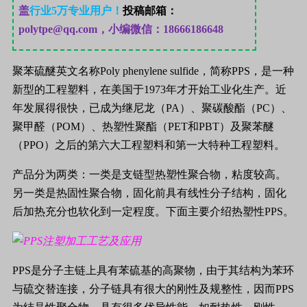
盖
行业
5
万专业用户！
投稿邮箱：
polytpe@qq.com，小编微信：18666186648
聚苯硫醚英文名称
Poly phenylene sulfide
，简称
PPS
，是一种
新型的工程塑料，在美国于
1973
年才开始工业化生产。近
年发展得很快，已成为继尼龙（
PA
）、聚碳酸酯（
PC
）、
聚甲醛（
POM
）、热塑性聚酯（
PET
和
PBT
）及聚苯醚
（
PPO
）之后的第六大工程塑料和第一大特种工程塑料。
产品分为两类：一类是支链型热塑性聚合物，粘度较高。
另一类是热固性聚合物，固化前具有线性分子结构，固化
后加热充分也软化到一定程度。下面主要介绍热塑性
PPS
。
PPS
是分子主链上具有苯硫基的高聚物，由于其结构为苯环
与硫交替连接，分子链具有很大的刚性及规整性，因而
PPS