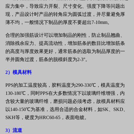
应力集中，导致应力开裂、尺寸变化、强度下降等问题出
现，产品设计时产品的转角应为圆弧过渡，并尽量避免厚
薄不均，一般情况下制品的厚度不要超出
7-10mm
。
合理的加强筋设计可以增加制品的刚性，防止制品翘曲、
消除残余应力、提高流动性，增加筋条的数目比增加筋条
的高度与厚度效果更好，通常筋条的选取为制品厚度的一
半并圆角过渡，筋条的脱模斜度为
2-3
°。
2
）模具材料
PPS
的加工温度较高，胶料温度为
290-330
℃，模具温度为
130-180
℃，同时
PPS
在大多数情况下以玻璃纤维增强，内
含较大量的玻璃纤维，磨损问题必须考虑，故模具材料应
以
140-150
℃为基准，选用合适的合金材料，如
SK
、
SKD
、
SKH
等，硬度为
HRC60-65
，表面电镀。
3
）流道