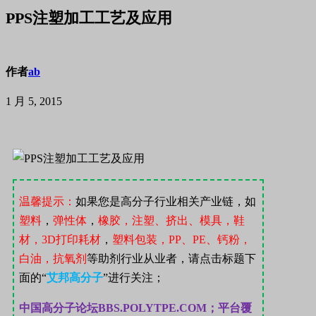
PPS注塑加工工艺及应用
作者
ab
1 月 5, 2015
温馨提示：
如果您是高分子行业相关产业链，如
塑料
，
弹性体
，
橡胶，注塑、挤出、模具，鞋
材，
3D
打印耗材
，
塑料包装，
PP
、
PE
、钙粉，
白油，抗氧剂
等助剂行业从业者，请点击标题下
面的“
艾邦高分子
”
进行关注；
中国高分子论坛
BBS.POLYTPE.COM；
平台覆