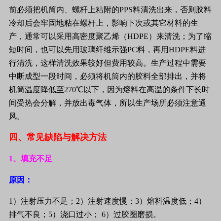
前必须把机筒内、螺杆上粘附的
PPS
料清洗出来，否则胶料
冷却后会牢固地粘在螺杆上，影响下次或其它材料的生
产，通常可以采用高密度聚乙烯（
HDPE
）来清洗；为了缩
短时间，也可以先用玻璃纤维示强
PC
料，再用
HDPE
料进
行清洗，这样清洗效果较好但费用较高。生产过程中需要
中断成型一段时间，必须将机筒内的胶料全部排出，并将
机筒温度降低至
270
℃以下，因为熔料在高温的条件下长时
间受热会分解，并放出毒气体，所以生产场所必须注意通
风。
四、常见缺陷与解决方法
1
、填充不足
原因：
1
）注射压力不足；
2
）注射速度慢；
3
）熔料温度低；
4
）
排气不良；
5
）浇口过小；
6
）过胶圈磨损。