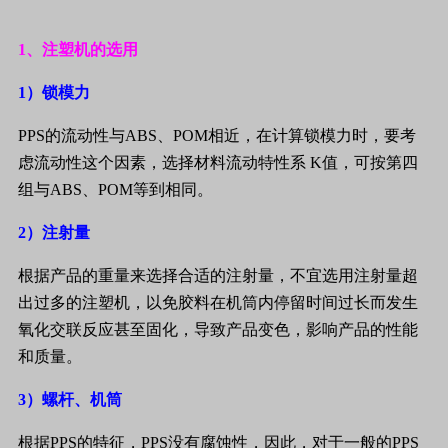
1
、注塑机的选用
1
）锁模力
PPS
的流动性与
ABS
、
POM
相近，在计算锁模力时，要考
虑流动性这个因素，选择材料流动特性系
K
值，可按第四
组与
ABS
、
POM
等到相同。
2
）注射量
根据产品的重量来选择合适的注射量，不宜选用注射量超
出过多的注塑机，以免胶料在机筒内停留时间过长而发生
氧化交联反应甚至固化，导致产品变色，影响产品的性能
和质量。
3
）螺杆、机筒
根据
PPS
的特征，
PPS
没有腐蚀性，因此，对于一般的
PPS