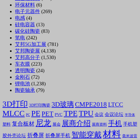
环保材料
(6)
电子元器件
(269)
电感
(4)
硅电容器
(13)
碳化硅陶瓷
(83)
笔电
(242)
艾邦5G加工展
(781)
艾邦陶瓷展
(4,138)
艾邦高分子
(1,530)
车衣膜
(223)
透明陶瓷
(24)
金刚石
(72)
锂电池
(1,238)
陶瓷轴承
(79)
3D打印
3D玻璃
CMPE2018
LTCC
3D打印陶瓷
MLCC
PE
TPE
TPU
PET
会议论坛
会议
PVC
PC
半导体
尼龙
展商介绍
手机
复合板材
手机塑
塑料
展会
展商资料
材料
智能穿戴
折叠屏
折叠屏手机
胶外壳论坛
毫米波雷