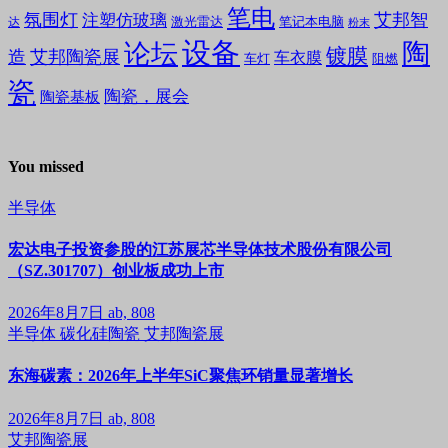
笔电
氛围灯
艾邦智
注塑仿玻璃
笔记本电脑
激光雷达
达
粉末
设备
陶
论坛
镀膜
造
艾邦陶瓷展
车衣膜
车灯
阻燃
瓷
陶瓷，展会
陶瓷基板
You missed
半导体
宏达电子投资参股的江苏展芯半导体技术股份有限公司
（SZ.301707）创业板成功上市
2026年8月7日
ab, 808
半导体
碳化硅陶瓷
艾邦陶瓷展
东海碳素：2026年上半年SiC聚焦环销量显著增长
2026年8月7日
ab, 808
艾邦陶瓷展