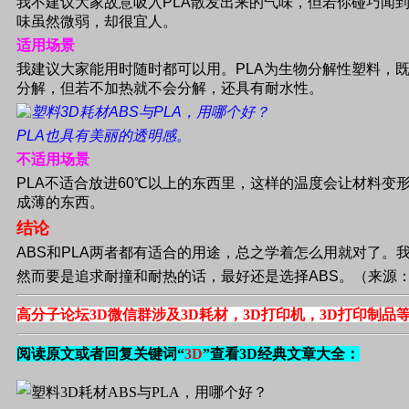
我不建议大家故意吸入
PLA
散发出来的气味，但若你碰巧闻
味虽然微弱，却很宜人。
适用场景
我建议大家能用时随时都可以用。
PLA
为生物分解性塑料，
分解，但若不加热就不会分解，还具有耐水性。
PLA
也具有美丽的透明感。
不适用场景
PLA
不适合放进
60
℃以上的东西里，这样的温度会让材料变
成薄的东西。
结论
ABS
和
PLA
两者都有适合的用途，总之学着怎么用就对了。
然而要是追求耐撞和耐热的话，最好还是选择
ABS
。（来源
高分子论坛3D微信群涉及3D耗材，3D打印机，3D打印制品
阅读原文或者回复关键词“
3D
”查看3D经典文章大全：