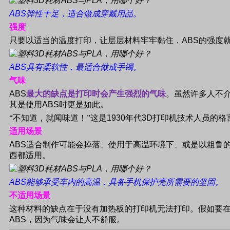
ABS
弹性十足，适合做成穿戴用品。
强度
只要以适当的温度打印，让层层材料牢牢黏住，
ABS
的强度
ABS
具有柔软性，最适合做成手镯。
气味
ABS
最大的缺点是打印时会产生强烈的气味
。虽然许多人不
其是使用
ABS
时更是如此。
“不知道，就闻味道！”这是
1930
年代
3D
打印机技术人员的格
适用场景
ABS
适合制作可能会掉落、使用于高温环境下、或是以粗鲁
西都适用。
ABS
能够承受车内的高温，具备手机保护壳所需要的坚固。
不适用场景
这种材料的缺点在于没有加热板的打印机无法打印。假如要
ABS
，因为气味会让人不舒服。