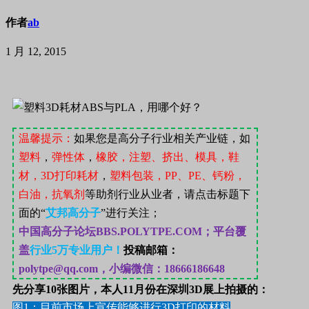
作者
ab
1 月 12, 2015
温馨提示：
如果您是高分子行业相关产业链，如
塑料
，
弹性体
，
橡胶，注塑、挤出、模具，鞋
材，
3D
打印耗材
，
塑料包装，
PP
、
PE
、钙粉，
白油，抗氧剂
等助剂行业从业者，请点击标题下
面的“
艾邦高分子
”
进行关注；
中国高分子论坛
BBS.POLYTPE.COM；
平台覆
盖
行业
5
万专业用户！
投稿邮箱：
polytpe@qq.com，小编微信：18666186648
先分享10张图片，本人11月份在深圳3D展上拍摄的：
图1：目前市场上宣传能够进行3D打印的材料