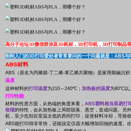
高分子论坛3D微信群涉及3D耗材，3D打印机，3D打印制品
刚刚入门的
3D
打印爱好者常常要问的一个问题就是：
ABS
与
ABS
材料
ABS
（原名为丙烯腈
-
丁二烯
-
苯乙烯共聚物）是家用熔融沉积
温度
这种材料的
打印温度
为
210
～
240
℃；
加热板的温度
为
80
℃以
打印性能
材料的性质方面，从热端的角度来看，
ABS
塑料相当容易打
收缩
的特性，会从加热板上局部脱落、悬空，造成问题。另
机，至少也别在室温太低的房间打印，促使材料冷却，导致
ABS
能打印得非常快，还能设定仪器大幅增加回抽的速度。