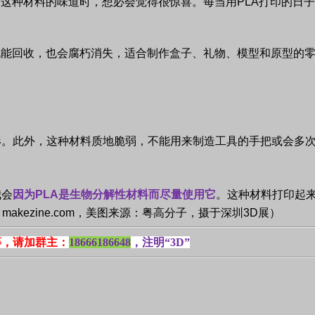
到这种材料的味道时，想必会觉得很惊喜。每当用
PLA
打印的日子
既能回收，也会腐朽消失，适合制作盒子、礼物、模型和原型的
形。此外，这种材料质地脆弱，不能用来制造工具的手把或会多
我会
因为
PLA
是生物分解性材料而尽量使用它
。这种材料打印起
：
makezine.com，美图来源：粤高分子，摄于深圳3D展
）
等，请加群主：
18666186648
，注明“3D”