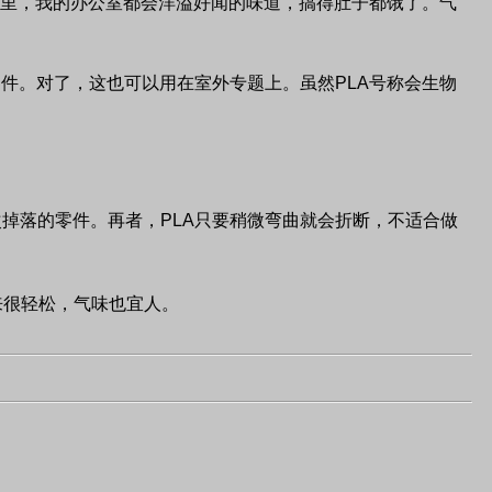
里，我的办公室都会洋溢好闻的味道，搞得肚子都饿了。气
零件。对了，这也可以用在室外专题上。虽然
PLA
号称会生物
次掉落的零件。再者，
PLA
只要稍微弯曲就会折断，不适合做
来很轻松，气味也宜人。