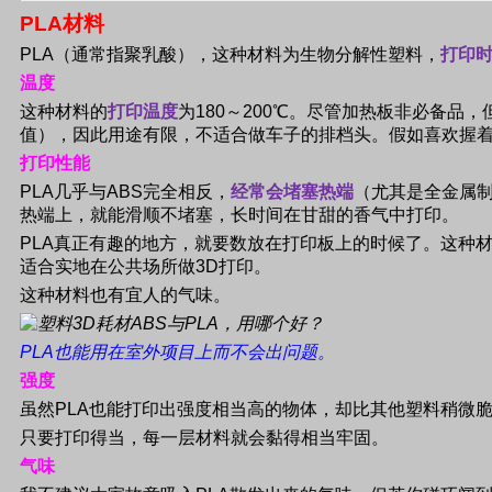
PLA
材料
PLA
（通常指聚乳酸），这种材料为生物分解性塑料，
打印
温度
这种材料的
打印温度
为
180
～
200
℃。尽管加热板非必备品，
值），因此用途有限，不适合做车子的排档头。假如喜欢握
打印性能
PLA
几乎与
ABS
完全相反，
经常会堵塞热端
（尤其是全金属
热端上，就能滑顺不堵塞，长时间在甘甜的香气中打印。
PLA
真正有趣的地方，就要数放在打印板上的时候了。这种
适合实地在公共场所做
3D
打印。
这种材料也有宜人的气味。
PLA
也能用在室外项目上而不会出问题。
强度
虽然
PLA
也能打印出强度相当高的物体，却比其他塑料稍微
只要打印得当，每一层材料就会黏得相当牢固。
气味