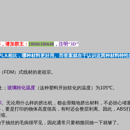
等，请加群主：
18666186648
，注明“3D”
PLA
相比，哪种材料更好用。而答案就在于认识这两种材料特性
（
FDM
）式线材的老祖宗。
上；
玻璃转化温度
（这种塑料开始软化的温度）为
105
℃。
印
。无论用什么样的挤出机，都会滑顺地挤出材料，不必担心堵
外，要是打印的物体高度很高，有时还会整层剥离。因此，
ABS
收缩。
由于抽丝的毛病很罕见，因此通常只要稍微回抽一下就够了。