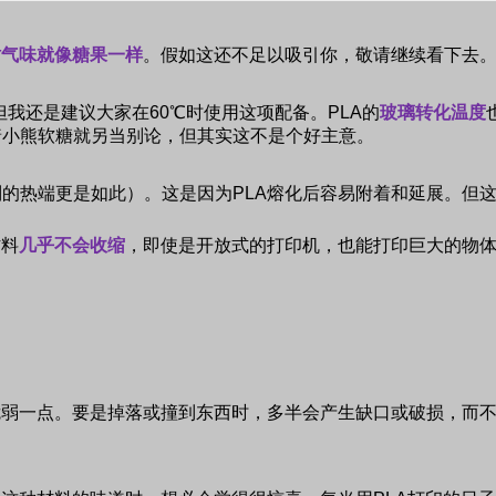
时气味就像糖果一样
。假如这还不足以吸引你，敬请继续看下去
但我还是建议大家在
60
℃时使用这项配备。
PLA
的
玻璃转化温度
着小熊软糖就另当别论，但其实这不是个好主意。
制的热端更是如此）。这是因为
PLA
熔化后容易附着和延展。但
材料
几乎不会收缩
，即使是开放式的打印机，也能打印巨大的物
脆弱一点。要是掉落或撞到东西时，多半会产生缺口或破损，而