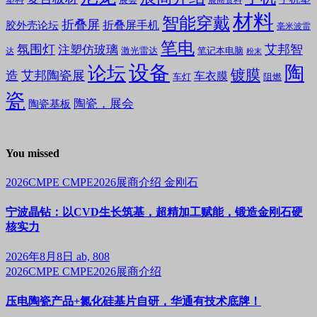
塑料
展会
展商资料
材料
智能穿戴
折叠屏
折叠屏手机
胶外壳论坛
毫米波雷
笔电
氛围灯
艾邦智
注塑仿玻璃
笔记本电脑
激光雷达
达
粉末
设备
陶
论坛
镀膜
造
艾邦陶瓷展
车衣膜
车灯
阻燃
瓷
陶瓷，展会
陶瓷基板
You missed
2026CMPE
CMPE2026展商介绍
金刚石
宁波晶钻：以CVD生长筑基，超精加工赋能，锻造金刚石硬
核实力
2026年8月8日
ab, 808
2026CMPE
CMPE2026展商介绍
压电陶瓷产品+氮化硅基片自研，华通有技术底牌！