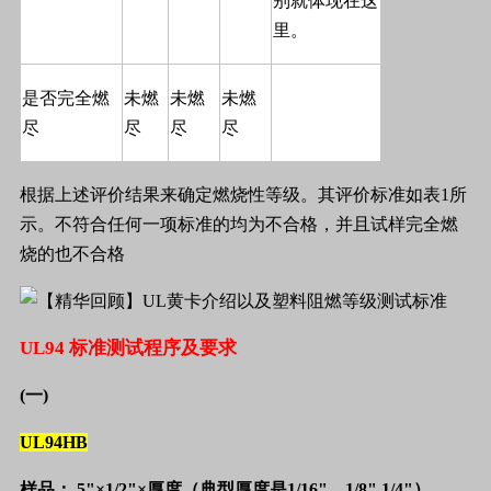
别就体现在这
里。
是否完全燃
未燃
未燃
未燃
尽
尽
尽
尽
根据上述评价结果来确定燃烧性等级。其评价标准如表
1
所
示。不符合任何一项标准的均为不合格，并且试样完全燃
烧的也不合格
UL94
标准测试程序及要求
(
一
)
UL94HB
样品：
5"
×
1/2"
×厚度
（典型厚度是
1/16"
，
1/8",1/4"
）