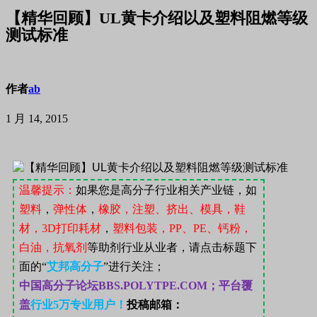
【精华回顾】UL黄卡介绍以及塑料阻燃等级
测试标准
作者
ab
1 月 14, 2015
温馨提示：
如果您是高分子行业相关产业链，如
塑料
，
弹性体
，
橡胶，注塑、挤出、模具，鞋
材，
3D
打印耗材
，
塑料包装，
PP
、
PE
、钙粉，
白油，抗氧剂
等助剂行业从业者，请点击标题下
面的“
艾邦高分子
”
进行关注；
中国高分子论坛
BBS.POLYTPE.COM；
平台覆
盖
行业
5
万专业用户！
投稿邮箱：