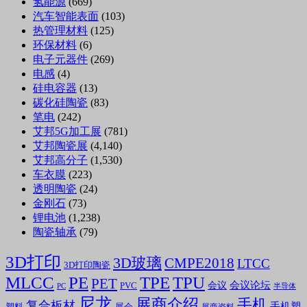
氢能源
(669)
汽车智能表面
(103)
热管理材料
(125)
环保材料
(6)
电子元器件
(269)
电感
(4)
硅电容器
(13)
碳化硅陶瓷
(83)
笔电
(242)
艾邦5G加工展
(781)
艾邦陶瓷展
(4,140)
艾邦高分子
(1,530)
车衣膜
(223)
透明陶瓷
(24)
金刚石
(73)
锂电池
(1,238)
陶瓷轴承
(79)
3D打印
3D玻璃
CMPE2018
LTCC
3D打印陶瓷
MLCC
PE
TPE
TPU
PET
会议论坛
会议
PVC
PC
半导体
尼龙
展商介绍
手机
复合板材
手机塑