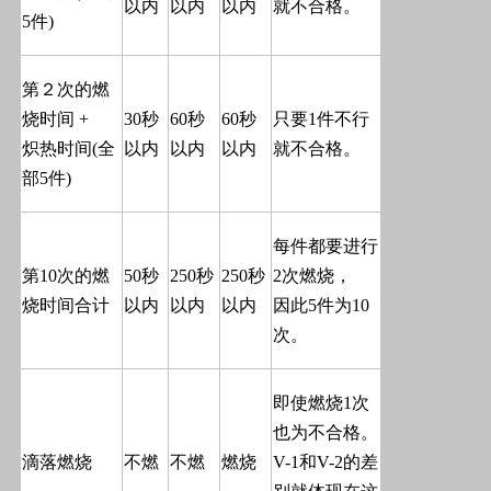
以内
以内
以内
就不合格。
5
件
)
第２次的燃
烧时间
+
30
秒
60
秒
60
秒
只要
1
件不行
炽热时间
(
全
以内
以内
以内
就不合格。
部
5
件
)
每件都要进行
第
10
次的燃
50
秒
250
秒
250
秒
2
次燃烧，
烧时间合计
以内
以内
以内
因此
5
件为
10
次。
即使燃烧
1
次
也为不合格。
滴落燃烧
不燃
不燃
燃烧
V-1
和
V-2
的差