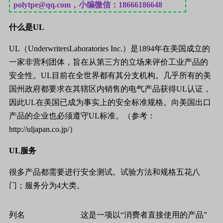
polytpe@qq.com，小编微信：18666186648
什么是
UL
UL
（
UnderwritersLaboratories Inc.
）是
1894
年在美国成立的
一家非营利团体，旨在从第三方的立场来评价工业产品的
安全性。
UL
目前在全世界都有其分支机构。几乎所有的美
国州政府都要求在其辖区内销售的电气产品获得
UL
认证，
因此
UL
在美国已成为事实上的安全标准规格。向美国出口
产品的企业也必须遵守
UL
标准。（参考：
http://uljapan.co.jp/
）
UL
服务
很多产品都需要进行安全测试。试验方法和规格五花八
门；服务分为
4
大类。
列名
这是一项以
“
消费者直接使用的产品
”