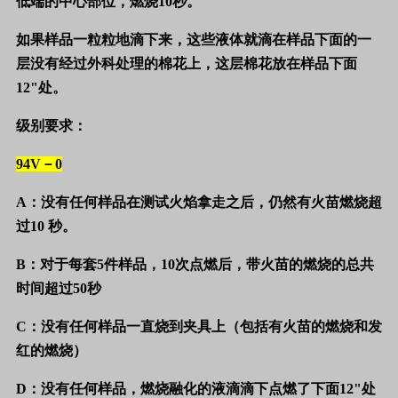
低端的中心部位，燃烧
10
秒。
如果样品一粒粒地滴下来，这些液体就滴在样品下面的一
层没有经过外科处理的棉花上，这层棉花放在样品下面
12"
处。
级别要求：
94V
－
0
A
：没有任何样品在测试火焰拿走之后，仍然有火苗燃烧超
过
10
秒。
B
：对于每套
5
件样品，
10
次点燃后，带火苗的燃烧的总共
时间超过
50
秒
C
：没有任何样品一直烧到夹具上（包括有火苗的燃烧和发
红的燃烧）
D
：没有任何样品，燃烧融化的液滴滴下点燃了下面
12"
处