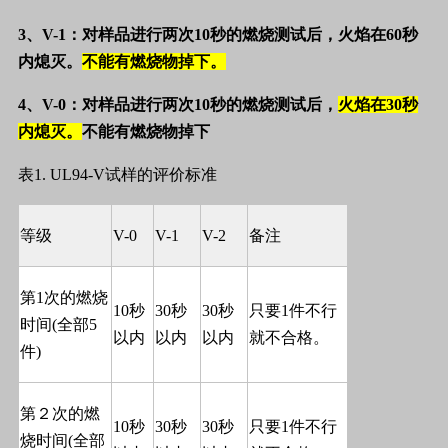
3
、
V-1
：对样品进行两次
10
秒的燃烧测试后，火焰在
60
秒
内熄灭。
不能有燃烧物掉下。
4
、
V-0
：对样品进行两次
10
秒的燃烧测试后，
火焰在
30
秒
内熄灭。
不能有燃烧物掉下
表
1. UL94-V
试样的评价标准
等级
V-0
V-1
V-2
备注
第
1
次的燃烧
10
秒
30
秒
30
秒
只要
1
件不行
时间
(
全部
5
以内
以内
以内
就不合格。
件
)
第２次的燃
10
秒
30
秒
30
秒
只要
1
件不行
烧时间
(
全部