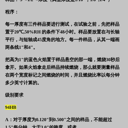
程序：
每一厚度有三件样品要进行测试，在试验之前，先把样品
置于
20
℃
,50%RH
的条件下
48
小时。样品要放置在与长轴
平行，与短轴成
45
度角的地方。每一件样品，从其一端画
两条线
1"
和
4"
。
把高为
1"
的蓝色火焰置于样品悬空的那一端，燃烧
30
秒后
拿开。如果火焰拿走后样品持续燃烧，那么就要测量样品
在两个宽度标记之间燃烧的时间，并且燃烧比率以每分钟
多少英寸计算的。
级别要求
94HB
A
：对于厚度为
0.120"
到
0.500"
之间的样品，不能超过
1.5"
每分钟，大于
3.0"
的跨度，或者