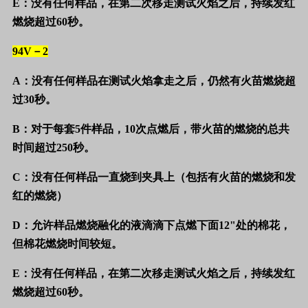
E
：没有任何样品，在第二次移走测试火焰之后，持续发红
燃烧超过
60
秒。
94V
－
2
A
：没有任何样品在测试火焰拿走之后，仍然有火苗燃烧超
过
30
秒。
B
：对于每套
5
件样品，
10
次点燃后，带火苗的燃烧的总共
时间超过
250
秒。
C
：没有任何样品一直烧到夹具上（包括有火苗的燃烧和发
红的燃烧）
D
：允许样品燃烧融化的液滴滴下点燃下面
12"
处的棉花，
但棉花燃烧时间较短。
E
：没有任何样品，在第二次移走测试火焰之后，持续发红
燃烧超过
60
秒。