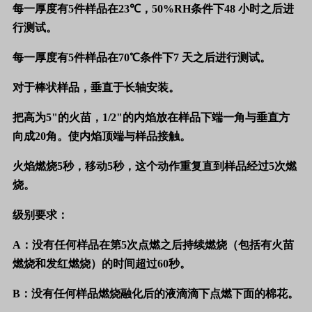
每一厚度有
5
件样品在
23
℃，
50%RH
条件下
48
小时之后进
行测试。
每一厚度有
5
件样品在
70
℃条件下
7
天之后进行测试。
对于棒状样品，垂直于长轴安装。
把高为
5"
的火苗，
1/2"
的内焰放在样品下端一角与垂直方
向成
20
角。使内焰顶端与样品接触。
火焰燃烧
5
秒，移动
5
秒，这个动作重复直到样品经过
5
次燃
烧。
级别要求：
A
：没有任何样品在第
5
次点燃之后持续燃烧（包括有火苗
燃烧和发红燃烧）的时间超过
60
秒。
B
：没有任何样品燃烧融化后的液滴滴下点燃下面的棉花。