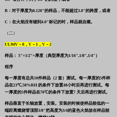
B
：对于厚度为
0.120"
的样品，不能超过
3.0"
的跨度，或者
C
：在火焰没有碰到
4.0"
标记的时，样品就自燃。
（二）
UL94V
－
0
，
V
－
1
，
V
－
2
样品：
5"
×
1/2"
×厚度
（典型厚度为
1/16",1/8",1/4"
）
程序
每一厚度有总共
10
件样品（
2
套）测试。每一厚度的
5
件样
品在
23
℃
,50%RH
的条件下放置
48
小时后再进行测试。每
一厚度的
5
件样品在
70
℃的条件下放置
7
天后再进行测试。
样品垂直于长轴放置，安装。安装的时候使样品较低的一
端距离燃烧管顶部
3/8"
把高度为
3/4
的蓝色火焰放在样品较