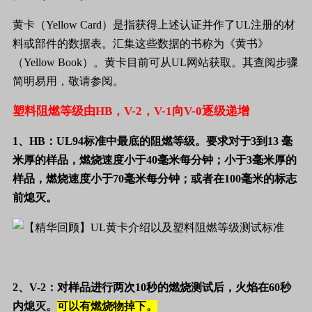
黄卡（
Yellow Card
）是指获得上述认证并作了
UL
注册的材
料或部件的数据表。汇集这些数据的书称为《黄书》
（
Yellow Book
）。黄卡目前可从
UL
网站获取。其查阅步骤
简明易用，敬请参阅。
塑料阻燃等级由
HB
，
V-2
，
V-1
向
V-0
逐级递增
1、
HB
：
UL94
标准中最底的阻燃等级。要求对于
3
到
13
毫
米厚的样品，燃烧速度小于
40
毫米每分钟；小于
3
毫米厚的
样
品，燃烧速度小于
70
毫米每分钟；或者在
100
毫米的标志
前熄灭。
2
、
V-2
：对样品进行两次
10
秒的燃烧测试后，火焰在
60
秒
内熄灭。
可以有燃烧物掉下。