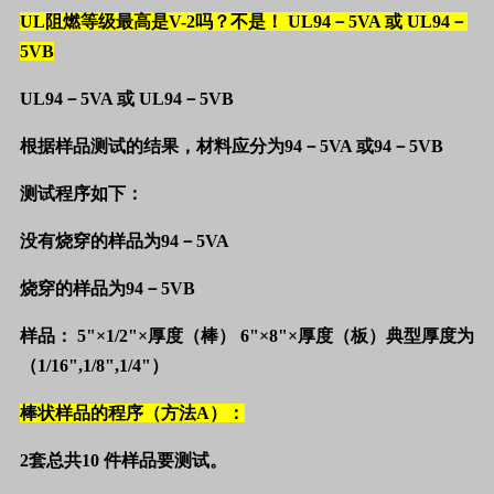
UL
阻燃等级最高是
V-2
吗？
不是！
UL94
－
5VA
或
UL94
－
5VB
UL94
－
5VA
或
UL94
－
5VB
根据样品测试的结果，材料应分为
94
－
5VA
或
94
－
5VB
测试程序如下：
没有烧穿的样品为
94
－
5VA
烧穿的样品为
94
－
5VB
样品：
5"
×
1/2"
×厚度（棒）
6"
×
8"
×厚度（板）
典型厚度为
（
1/16",1/8",1/4"
）
棒状样品的程序（方法
A
）：
2
套总共
10
件样品要测试。