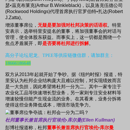
瑟•温克布莱克
(Arthur B.Winkleblack)
，以及洛克伍德公司
(Rockwood Holdings)
代理首席执行官罗伯特•扎达
(Robert
J.Zatta)
。
增添董事席位，
无疑是要加强对杜邦决策的话语权
。特里
安表示，选举特里安提名的董事，将加强董事会的对话与
管理，使全体股东获益。而事实上，这一切都是围绕一个
焦点矛盾展开，即
是否要将杜邦进行拆解
。
高分子论坛尼龙、TPEE等供应链微信群，请加群主：
18666186648
双方从
2013
年起就开始了争吵。据《纽约时报》报道，特
里安认为杜邦企业结构庞大且难以控制，对实现绩效而言
是一大负担，因此希望将杜邦一分为二。其中一家专注于
农业化工品等快速增长型业务，另一家则专注安全材料等
增速较慢但能产生现金流的业务。在其看来，业务分拆将
使得这些业务降低成本，增强市场竞争力。
杜邦董事长兼首席执行官埃伦•库尔曼
(Ellen Kullman)
彭博社报道称，杜邦
董事长兼首席执行官埃伦•库尔曼