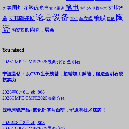
笔电
氛围灯
艾邦智
注塑仿玻璃
笔记本电脑
激光雷达
达
粉末
设备
陶
论坛
镀膜
造
艾邦陶瓷展
车衣膜
车灯
阻燃
瓷
陶瓷，展会
陶瓷基板
You missed
2026CMPE
CMPE2026展商介绍
金刚石
宁波晶钻：以CVD生长筑基，超精加工赋能，锻造金刚石硬
核实力
2026年8月8日
ab, 808
2026CMPE
CMPE2026展商介绍
压电陶瓷产品+氮化硅基片自研，华通有技术底牌！
2026年8月8日
ab, 808
2026CMPE
CMPE2026展商介绍