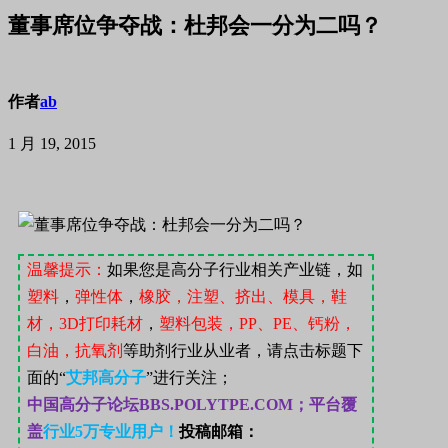
董事席位争夺战：杜邦会一分为二吗？
作者
ab
1 月 19, 2015
温馨提示：
如果您是高分子行业相关产业链，如
塑料
，
弹性体
，
橡胶，注塑、挤出、模具，鞋
材，
3D
打印耗材
，
塑料包装，
PP
、
PE
、钙粉，
白油，抗氧剂
等助剂行业从业者，请点击标题下
面的“
艾邦高分子
”
进行关注；
中国高分子论坛
BBS.POLYTPE.COM；
平台覆
盖
行业
5
万专业用户！
投稿邮箱：