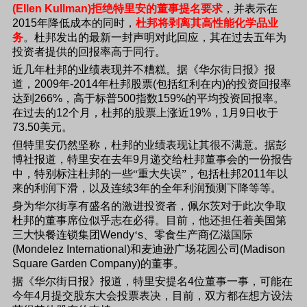
(Ellen Kullman)
拒绝特里安的董事提名要求
，并表示在
2015
年降低成本的同时，
杜邦将剥离其高性能化学品业
务
。杜邦发出的最新一封声明对此回应，其在过去五年为
投资者提供的回报率高于同行。
近几年杜邦的业绩表现并不糟糕。据《华尔街日报》报
道，
2009
年
-2014
年杜邦股票
(
包括红利在内
)
的投资回报率
达到
266%
，高于标普
500
指数
159%
的平均投资回报率。
在过去的
12
个月，杜邦的股票上涨近
19%
，
1
月
9
日
收于
73.50
美元。
但特里安仍然坚称，杜邦的业绩表现让其很不满意。据彭
博社报道，特里安在去年
9
月递交给杜邦董事会的一份报告
中，特别标注杜邦的一些“重大失误”，包括杜邦
2011
年以
来的利润下滑，以及连续
3
年的全年利润预测下降等等。
身为华尔街享有盛名的激进投资者，佩尔茨对于此次争取
杜邦的董事席位似乎志在必得。目前，他还担任着美国第
三大快餐连锁集团
Wendy
‘
s
、零食生产商亿滋国际
(Mondelez International)
和麦迪逊广场花园公司
(Madison
Square Garden Company)
的董事。
据《华尔街日报》报道，特里安提名
4
位董事一事，可能在
今年
4
月提交股东大会投票表决，目前，双方都在想方设法