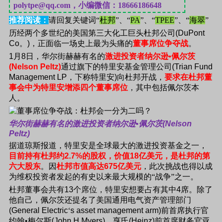
polytpe@qq.com，小编微信：18666186648
推荐阅读：
请回复关键词“
杜邦
”、“
PA
”、“
TPEE
”、“
海翠
”
历经两个多世纪的美国第三大化工巨头杜邦公司
(DuPont
Co
。
)
，正面临一场史上最为头痛的
董事席位争夺战
。
1
月
8
日，华尔街赫赫有名的
激进投资者纳尔逊•佩尔茨
(Nelson Peltz)
通过旗下的特里安基金管理公司
(Trian Fund
Management LP
，下称特里安
)
向杜邦开战，
要求在杜邦董
事会中为特里安增添四个董事席位
，其中包括佩尔茨本
人。
华尔街赫赫有名的激进投资者纳尔逊•佩尔茨
(Nelson
Peltz)
据道琼斯报道，特里安是全球最大的激进投资基金之一，
目前持有杜邦约
2.7%
的股权，价值
18
亿美元，是杜邦的第
六大股东
。因
杜邦市值高达
675
亿美元
，此次挑战也得以成
为维权投资者发起的有史以来最大规模的“战争”之一。
杜邦董事会共有
13
个席位，特里安想要占有其中
4
席。除了
他自己，佩尔茨还提名了美国通用电气资产管理部门
(General Electric
‘
s asset management arm)
前首席执行官
约翰•梅尔斯
(John H.Myers)
、亨氏
(Heinz)
前首席财务官亚