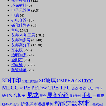
热管理材料
(125)
环保材料
(6)
电子元器件
(269)
电感
(4)
硅电容器
(13)
碳化硅陶瓷
(83)
笔电
(242)
艾邦5G加工展
(781)
艾邦陶瓷展
(4,140)
艾邦高分子
(1,530)
车衣膜
(223)
透明陶瓷
(24)
金刚石
(73)
锂电池
(1,238)
陶瓷轴承
(79)
3D打印
3D玻璃
CMPE2018
LTCC
3D打印陶瓷
MLCC
PE
TPE
TPU
PET
会议论坛
会议
PVC
PC
半导体
尼龙
展商介绍
手机
复合板材
手机塑
塑料
展会
展商资料
材料
智能穿戴
折叠屏
折叠屏手机
胶外壳论坛
毫米波雷