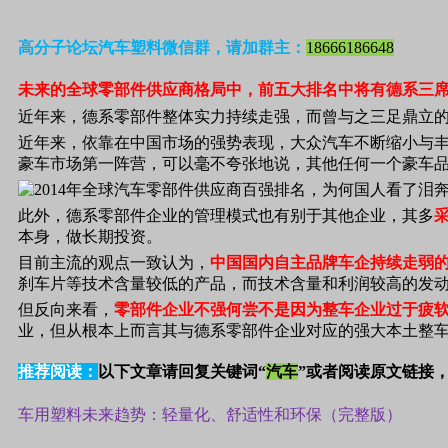
高分子论坛汽车塑料微信群，请加群主：
18666186648
未来的全球零部件供应商格局中，前五大排名中将有德系三
近年来，德系零部件整体实力持续走强，而曾与之三足鼎立
近年来，依靠在中国市场的强势表现，大众汽车不断缩小与
豪车市场第一阵营，可以毫不夸张地说，其他任何一个豪车
此外，德系零部件企业的管理模式也有别于其他企业，其多
本身，做长期投资。
目前主流的观点一致认为，
中国国内自主品牌车企持续走弱
刹车片等技术含量较低的产品，而技术含量和利润较高的发
但反向来看，
零部件企业不强何尝不是因为整车企业过于疲
业，但从根本上而言其与德系零部件企业对应的强大本土整
推荐阅读：
以下文章请回复关键词“
汽车
”或者阅读原文链接
车用塑料未来趋势：轻量化、舒适性和环保（完整版）