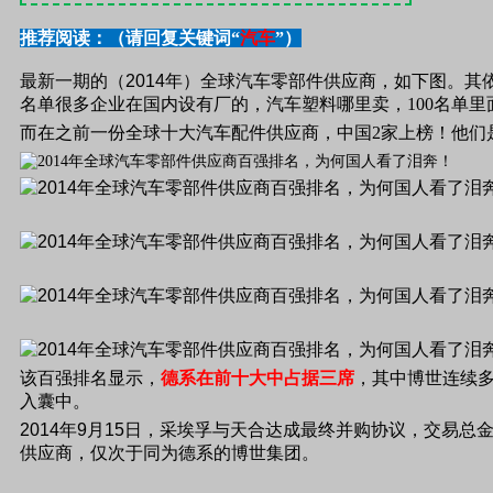
推荐阅读：（请回复关键词“
汽车
”）
最新一期的（
2014
年）全球汽车零部件供应商，如下图。其
名单很多企业在国内设有厂的，汽车塑料哪里卖，100名单里
而在之前一份全球十大汽车配件供应商，中国2家上榜！他们
该百强排名显示，
德系在前十大中占据三席
，其中博世连续
入囊中。
2014
年
9
月
15
日，采埃孚与天合达成最终并购协议，交易总
供应商，仅次于同为德系的博世集团。