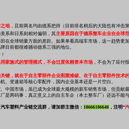
席之地
，且前两名均由德系把持（目前排名稍后的大陆也有冲击
的美系和日系则相对偏弱，其
主要原因在于德系整车企业在全球
丰田在全球销量方面的差距。如果单看高端车市场，这一趋势更
品牌目前都很难撼动德系三强的地位。
采用家族式的管理模式，不会过度依赖资本市场
，不会为了应付
的关键，就在于自主零部件企业囹圄难破、在于自主零部件技术
动机、变速箱等核心零配件，国内企业基本还是一片空白。
软
。中国市场，虽已成为全球最大规模的新车销售市场，但贡献
车厂是两码事，真正意义上的自主车企（本土整车厂）还远不能
，汽车塑料产业链交流群，请加群主微信：
18666186648
，注明“