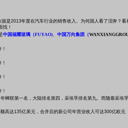
依据是
2013
年度在汽车行业的销售收入。为何国人看了泪奔？看
面找！
是
中国福耀玻璃（
FUYAO)
、
中国万向集团（
WANXIANGGRO
多年蝉联第一名，大陆排名第四，采埃孚排名第九。而随着采埃
金额高达
135
亿美元，合并后的新公司年营业收入可达
300
亿欧元