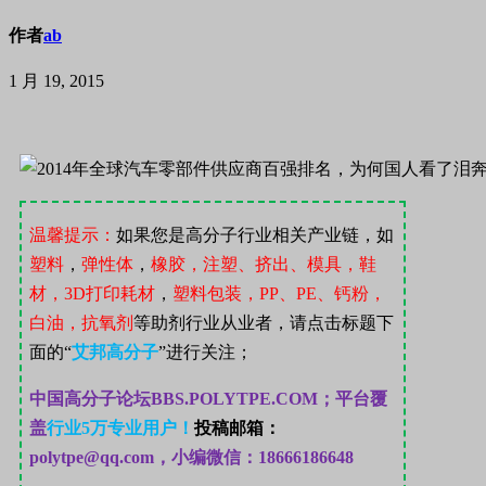
作者
ab
1 月 19, 2015
温馨提示：
如果您是高分子行业相关产业链，如
塑料
，
弹性体
，
橡胶，注塑、挤出、模具，鞋
材，
3D
打印耗材
，
塑料包装，
PP
、
PE
、钙粉，
白油，抗氧剂
等助剂行业从业者，请点击标题下
面的“
艾邦高分子
”
进行关注；
中国高分子论坛
BBS.POLYTPE.COM；
平台覆
盖
行业
5
万专业用户！
投稿邮箱：
polytpe@qq.com，小编微信：18666186648